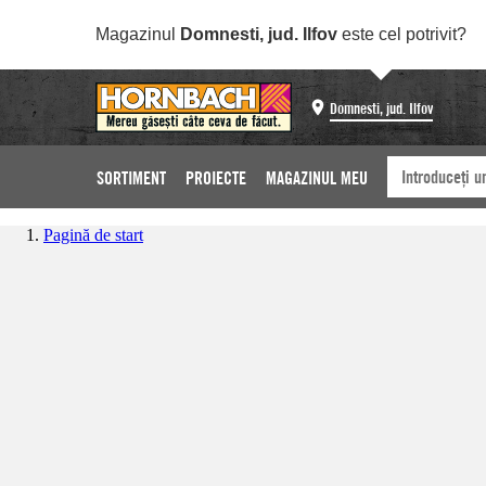
Magazinul
Domnesti, jud. Ilfov
este cel potrivit?
Domnesti, jud. Ilfov
SORTIMENT
PROIECTE
MAGAZINUL MEU
Pagină de start