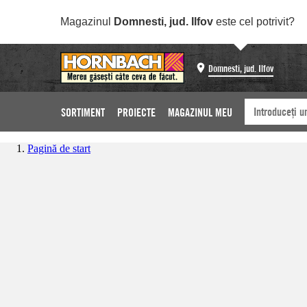
Magazinul
Domnesti, jud. Ilfov
este cel potrivit?
Domnesti, jud. Ilfov
SORTIMENT
PROIECTE
MAGAZINUL MEU
Pagină de start