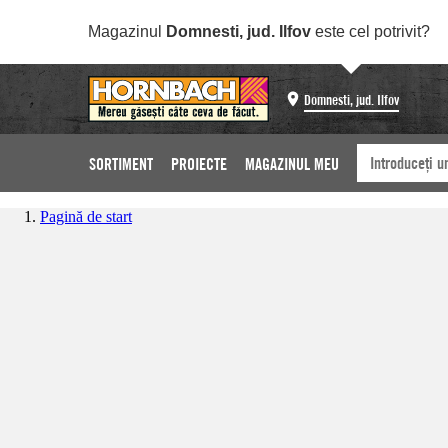
Magazinul
Domnesti, jud. Ilfov
este cel potrivit?
Domnesti, jud. Ilfov
SORTIMENT
PROIECTE
MAGAZINUL MEU
Pagină de start