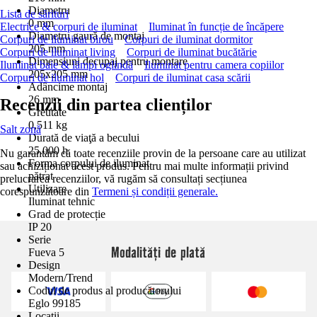
Diametru
Lista de sărituri
0 mm
Electrice & corpuri de iluminat
Iluminat în funcție de încăpere
Diametru gaură de montaj
Corpuri de iluminat birou
Corpuri de iluminat dormitor
205 mm
Corpuri de iluminat living
Corpuri de iluminat bucătărie
Dimensiuni decupaj pentru montare
Iluminat baie & lămpi oglindă
Iluminat pentru camera copiilor
205x205 mm
Corpuri de iluminat hol
Corpuri de iluminat casa scării
Adâncime montaj
26 mm
Recenzii din partea clienților
Greutate
0,511 kg
Salt zonă
Durată de viaţă a becului
25.000 h
Nu garantăm că toate recenziile provin de la persoane care au utilizat
Forma corpului de iluminat
sau achiziționat acest produs. Pentru mai multe informații privind
pătrat
prelucrarea recenziilor, vă rugăm să consultați secțiunea
Utilizare
corespunzătoare din
Termeni și condiții generale.
Iluminat tehnic
Grad de protecție
IP 20
Serie
Modalități de plată
Fueva 5
Design
Modern/Trend
Codul de produs al producătorului
Eglo 99185
Locații