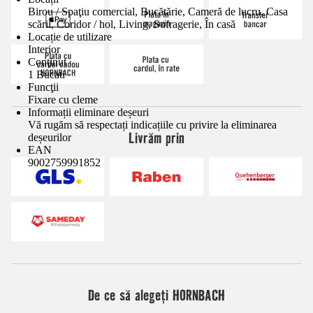
Birou / Spaţiu comercial, Bucătărie, Cameră de lucru, Casa
scării, Coridor / hol, Living, Sufragerie, În casă
Locație de utilizare
Interior
Conţinut
1 Bucati
Funcţii
Fixare cu cleme
Informații eliminare deșeuri
Vă rugăm să respectați indicațiile cu privire la eliminarea
Livrăm prin
deșeurilor
EAN
9002759991852
De ce să alegeți HORNBACH