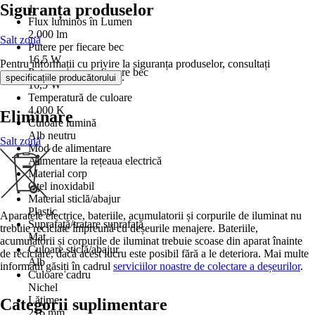
Siguranța produselor
1
Flux luminos în Lumen
2.000 lm
Salt zonă
Putere per fiecare bec
16,5 W
Pentru informații cu privire la siguranța produselor, consultați
Putere max. per fiecare bec
.
specificațiile producătorului
16,5 W
Temperatură de culoare
4.000 K
Eliminare
Culoare lumină
Alb neutru
Salt zonă
Mod de alimentare
Alimentare la rețeaua electrică
Material corp
Oţel inoxidabil
Material sticlă/abajur
Plastic
Aparatele electrice, bateriile, acumulatorii și corpurile de iluminat nu
Suprafață/tratare suprafață
trebuie reciclate împreună cu deșeurile menajere. Bateriile,
Mat
acumulatorii și corpurile de iluminat trebuie scoase din aparat înainte
Culoare sticlă/abajur
de reciclare, dacă acest lucru este posibil fără a le deteriora. Mai multe
Alb
informații găsiți în cadrul
serviciilor noastre de colectare a deșeurilor
.
Culoare cadru
Nichel
Lăţime
Categorii suplimentare
216 mm