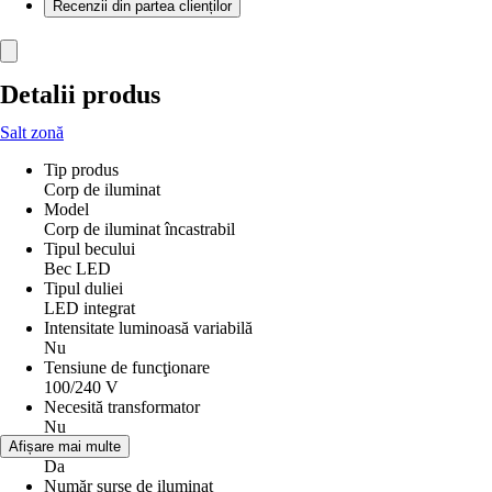
Recenzii din partea clienților
Detalii produs
Salt zonă
Tip produs
Corp de iluminat
Model
Corp de iluminat încastrabil
Tipul becului
Bec LED
Tipul duliei
LED integrat
Intensitate luminoasă variabilă
Nu
Tensiune de funcţionare
100/240 V
Necesită transformator
Nu
Bec inclus
Afișare mai multe
Da
Număr surse de iluminat