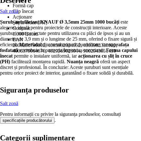
Descriere
Formă cap
Salt zonă
Cap înecat
Acționare
Șurub autofiletant KNAUF Ø 3,5mm 25mm 1000 bucăți
este
Şliţ în cruce (PH)
alegerea ideală pentru proiectele de construcții interioare. Aceste
Conţinut
șuruburi sunt proiectate pentru utilizarea cu plăci de ipsos și au un
1.000 Bucati
diametru de 3,9 mm și o lungime de 25 mm, oferind o fixare sigură și
EAN
eficientă.
Materialul
din metal asigură durabilitate, iar
suprafața
2000251796002, 4003982034052, 4003982338020,
fosfatată
contribuie la protecția împotriva coroziunii.
Forma capului
4006379064670, 4029369023044, 9002943051430
înecat
permite o instalare uniformă, iar
acționarea cu șliț în cruce
(PH)
facilitează montarea rapidă.
Nuanța neagră
oferă un aspect
discret și profesional. În concluzie: Aceste șuruburi sunt esențiale
pentru orice proiect de interior, garantând o fixare solidă și durabilă.
Siguranța produselor
Salt zonă
Pentru informații cu privire la siguranța produselor, consultați
.
specificațiile producătorului
Categorii suplimentare