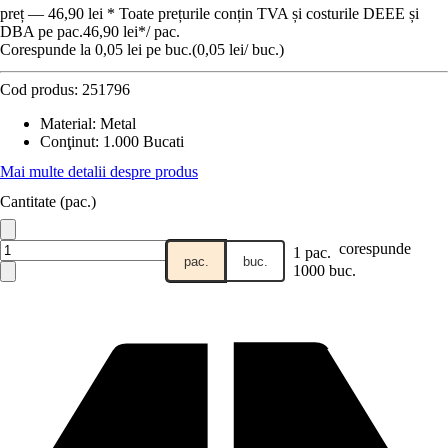
preț — 46,90 lei * Toate prețurile conțin TVA și costurile DEEE și
DBA pe pac.
46,90 lei
*
/
pac.
Corespunde la 0,05 lei pe buc.
(
0,05 lei
/
buc.
)
Cod produs:
251796
Material
:
Metal
Conţinut
:
1.000 Bucati
Mai multe detalii despre produs
Cantitate (pac.)
corespunde
1 pac.
pac.
buc.
1000 buc.