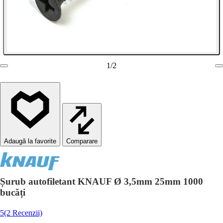
1
/
2
Comparare
Șurub autofiletant KNAUF Ø 3,5mm 25mm 1000
bucăți
5
(2 Recenzii)