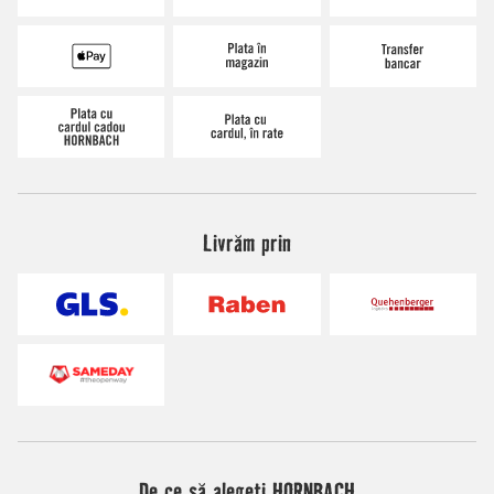
Livrăm prin
De ce să alegeți HORNBACH