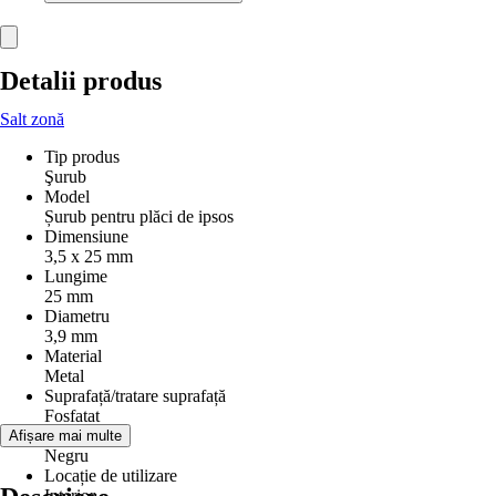
Detalii produs
Salt zonă
Tip produs
Şurub
Model
Șurub pentru plăci de ipsos
Dimensiune
3,5 x 25 mm
Lungime
25 mm
Diametru
3,9 mm
Material
Metal
Suprafață/tratare suprafață
Fosfatat
Nuanţă
Afișare mai multe
Negru
Locație de utilizare
Interior