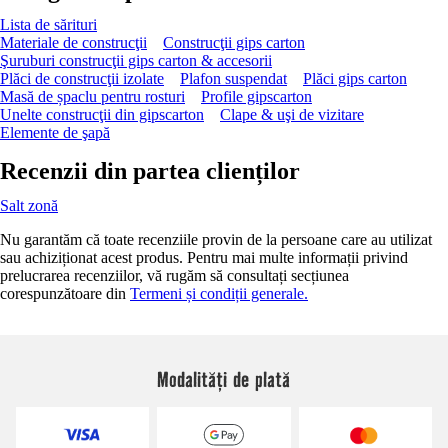
Lista de sărituri
Materiale de construcţii
Construcţii gips carton
Şuruburi construcţii gips carton & accesorii
Plăci de construcţii izolate
Plafon suspendat
Plăci gips carton
Masă de șpaclu pentru rosturi
Profile gipscarton
Unelte construcţii din gipscarton
Clape & uşi de vizitare
Elemente de şapă
Recenzii din partea clienților
Salt zonă
Nu garantăm că toate recenziile provin de la persoane care au utilizat
sau achiziționat acest produs. Pentru mai multe informații privind
prelucrarea recenziilor, vă rugăm să consultați secțiunea
corespunzătoare din
Termeni și condiții generale.
Modalități de plată