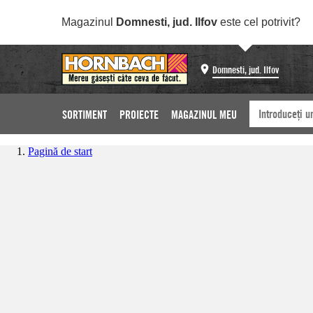
Magazinul
Domnesti, jud. Ilfov
este cel potrivit?
Domnesti, jud. Ilfov
SORTIMENT
PROIECTE
MAGAZINUL MEU
Pagină de start