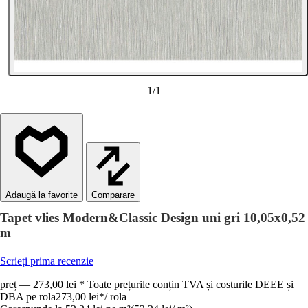
1
/
1
Comparare
Tapet vlies Modern&Classic Design uni gri 10,05x0,52
m
Scrieți prima recenzie
preț — 273,00 lei * Toate prețurile conțin TVA și costurile DEEE și
DBA pe rola
273,00 lei
*
/
rola