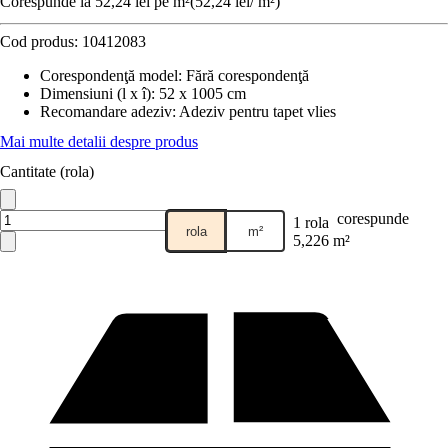
Corespunde la 52,24 lei pe m²
(
52,24 lei
/
m²
)
Cod produs:
10412083
Corespondenţă model
:
Fără corespondenţă
Dimensiuni (l x î)
:
52 x 1005 cm
Recomandare adeziv
:
Adeziv pentru tapet vlies
Mai multe detalii despre produs
Cantitate (rola)
corespunde
1 rola
rola
m²
5,226 m²