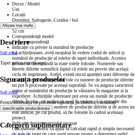
Decor / Model
Uni
Locații
Dormitor, Sufragerie, Coridor / hol
Lăţime
Afișare mai multe
52 cm
Corespondenţă model
Descriere
Fără corespondenţă
Indicație cu privire la numărul de producție
Salt zonă
La achiziționare, aveți neapărat în vedere codul de articol și
numărul de producție al rolelor de tapet individuale. Acestea
Tapet gri cu inserții aurii
trebuie să corespundă la toate rolele folosite. Numerele sau
literele diferite semnifică faptul că rolele nu provin din același
ciclu de imprimare. Astfel, există riscul apariției unei diferențe de
Siguranța produselor
nuanță. Benzile de tapet din role cu numere de producție diferite
nu pot fi procesate pe aceeași suprafață. Se va asigura caracterul
unitar al numărului de producție la vânzarea în magazine și la
Salt zonă
expediere. Achizițiile ulterioare pot avea un număr de producție
diferit. În plus, vă rugăm să aveți în vedere că și stocurile din
Pentru informații cu privire la siguranța produselor, consultați
magazine pot conține numere de producție diferite și de aceea nu
.
specificațiile producătorului
este indicat, pe cât posibil, să fie folosite în cadrul aceluiași
proiect.
Indicaţie despre materialul necesar
Categorii suplimentare
Calculatorul nostru vă ajută să calculați rapid și simplu necesarul
de role de tapet de care aveți nevoie pentru a determina astfel