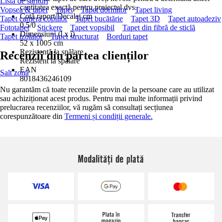
Lista de sărituri
cantitatea exactă pentru proiectul dvs.
Vopsea & tapet
Tapet
Tapet dormitor
Tapet living
Cotă raport/Decalaj cm
Tapet camera copiilor
Tapet bucătărie
Tapet 3D
Tapet autoadeziv
0,5/0
Fototapet
Stickere
Tapet vopsibil
Tapet din fibră de sticlă
Dimensiuni (l x î)
Tapet izolator
Tapet structurat
Borduri tapet
52 x 1005 cm
Rezistență la spălare
Recenzii din partea clienților
Rezistent la spălare
EAN
Salt zonă
8018436246109
Nu garantăm că toate recenziile provin de la persoane care au utilizat
sau achiziționat acest produs. Pentru mai multe informații privind
prelucrarea recenziilor, vă rugăm să consultați secțiunea
corespunzătoare din
Termeni și condiții generale.
Modalități de plată