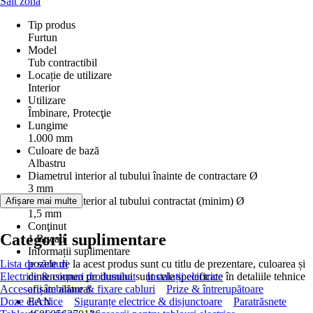
Salt zonă
Tip produs
Furtun
Model
Tub contractibil
Locație de utilizare
Interior
Utilizare
Îmbinare, Protecţie
Lungime
1.000 mm
Culoare de bază
Albastru
Diametrul interior al tubului înainte de contractare Ø
3 mm
Diametrul interior al tubului contractat (minim) Ø
Afișare mai multe
1,5 mm
Conţinut
Categorii suplimentare
1 Bucati
Informații suplimentare
Lista de sărituri
pozele de la acest produs sunt cu titlu de prezentare, culoarea și
Electrice & corpuri de iluminat
dimensiunea produsului sunt cele specificate în detaliile tehnice
Instalații electrice
Accesorii îmbinare & fixare cabluri
afișate alăturat
Prize & întrerupătoare
Doze electrice
EAN
Siguranțe electrice & disjunctoare
Paratrăsnete