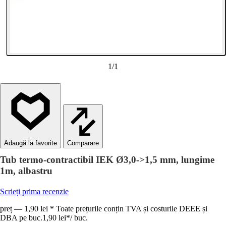
1
/
1
Comparare
Tub termo-contractibil IEK Ø3,0->1,5 mm, lungime
1m, albastru
Scrieți prima recenzie
preț — 1,90 lei * Toate prețurile conțin TVA și costurile DEEE și
DBA pe buc.
1,90 lei
*
/
buc.