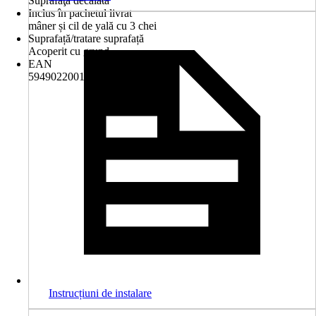
Suprafaţă decalată
Inclus în pachetul livrat
mâner și cil de yală cu 3 chei
Suprafață/tratare suprafață
Acoperit cu grund
EAN
5949022001426
Instrucțiuni de instalare