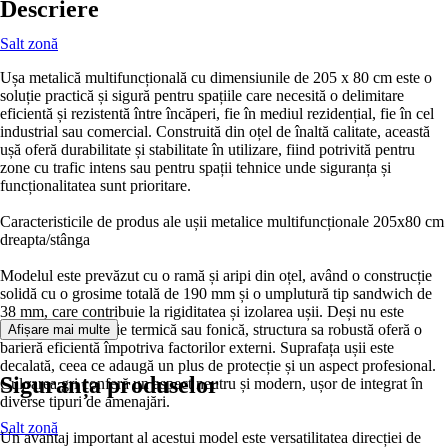
Descriere
Salt zonă
Ușa metalică multifuncțională cu dimensiunile de 205 x 80 cm este o
soluție practică și sigură pentru spațiile care necesită o delimitare
eficientă și rezistentă între încăperi, fie în mediul rezidențial, fie în cel
industrial sau comercial. Construită din oțel de înaltă calitate, această
ușă oferă durabilitate și stabilitate în utilizare, fiind potrivită pentru
zone cu trafic intens sau pentru spații tehnice unde siguranța și
funcționalitatea sunt prioritare.
Caracteristicile de produs ale ușii metalice multifuncționale 205x80 cm
dreapta/stânga
Modelul este prevăzut cu o ramă și aripi din oțel, având o construcție
solidă cu o grosime totală de 190 mm și o umplutură tip sandwich de
38 mm, care contribuie la rigiditatea și izolarea ușii. Deși nu este
specificată o izolație termică sau fonică, structura sa robustă oferă o
Afișare mai multe
barieră eficientă împotriva factorilor externi. Suprafața ușii este
decalată, ceea ce adaugă un plus de protecție și un aspect profesional.
Siguranța produselor
Culoarea gri conferă un aspect neutru și modern, ușor de integrat în
diverse tipuri de amenajări.
Salt zonă
Un avantaj important al acestui model este versatilitatea direcției de