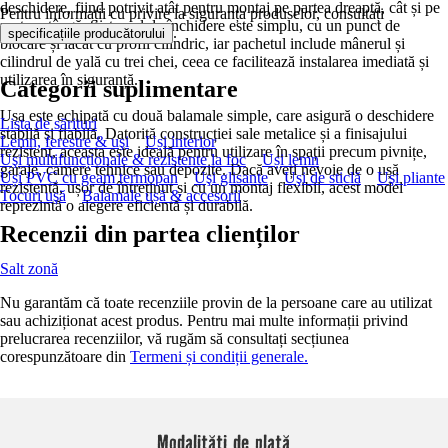
deschidere, fiind potrivit atât pentru montaj pe partea dreaptă, cât și pe
Pentru informații cu privire la siguranța produselor, consultați
partea stângă. Sistemul de închidere este simplu, cu un punct de
.
specificațiile producătorului
blocare și lacăt cu profil cilindric, iar pachetul include mânerul și
cilindrul de yală cu trei chei, ceea ce facilitează instalarea imediată și
utilizarea în siguranță.
Categorii suplimentare
Ușa este echipată cu două balamale simple, care asigură o deschidere
Lista de sărituri
stabilă și fiabilă. Datorită construcției sale metalice și a finisajului
Lemn, ferestre & uşi
Uși interior
rezistent, aceasta este ideală pentru utilizare în spații precum pivnițe,
Uşi multifuncționale & rezistente la foc
Uși lemn
garaje, camere tehnice sau depozite. Dacă aveți nevoie de o ușă
Uși PVC cu geam termopan
Uşi glisante
Uşi de sticlă
Uşi pliante
rezistentă, ușor de întreținut și cu un montaj flexibil, acest model
Tocuri uşă
Balamale ușă & accesorii
reprezintă o alegere eficientă și durabilă.
Recenzii din partea clienților
Salt zonă
Nu garantăm că toate recenziile provin de la persoane care au utilizat
sau achiziționat acest produs. Pentru mai multe informații privind
prelucrarea recenziilor, vă rugăm să consultați secțiunea
corespunzătoare din
Termeni și condiții generale.
Modalități de plată