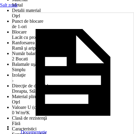
Salt zonă
Metal
Detalii material
Oţel
Punct de blocare
de 1-ori
Blocare
Lacăt cu profil cilindric
Ranforsarea cadrului
Ramă şi aripi
Număr balamale uşă
2 Bucati
Balamale uşă
Simplu
Izolaţie
-
Direcţie de deschidere
Dreapta, Stânga
Material plintă
Oţel
Valoare U (coeficient transmisie termică)
0 W/m²K
Clasă de rezistenţă
Fără
Caracteristici
Documentație