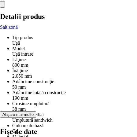
Detalii produs
Salt zonă
Tip produs
Uşă
Model
Uşă intrare
Lăţime
800 mm
Înălţime
2.050 mm
Adâncime construcţie
50 mm
Adâncime totală construcţie
190 mm
Grosime umplutură
38 mm
Strat intermediar
Afișare mai multe
Umplutură sandwich
Culoare de bază
Fișe de date
Gri
Material