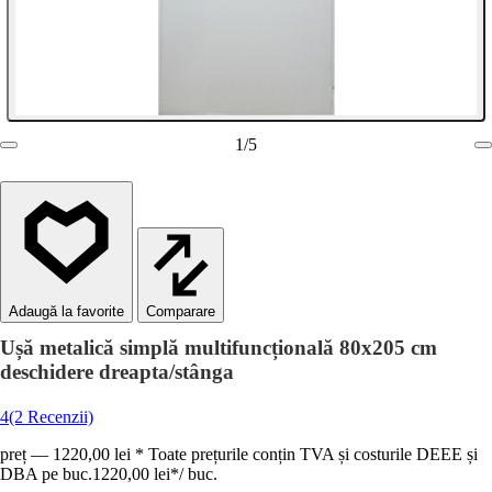
1
/
5
Comparare
Ușă metalică simplă multifuncțională 80x205 cm
deschidere dreapta/stânga
4
(2 Recenzii)
preț — 1220,00 lei * Toate prețurile conțin TVA și costurile DEEE și
DBA pe buc.
1220,00 lei
*
/
buc.