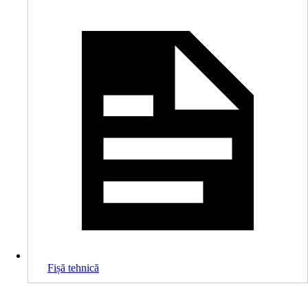
Fișă tehnică