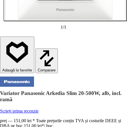
1
/
1
Comparare
Variator Panasonic Arkedia Slim 20-500W, alb, incl.
ramă
Scrieți prima recenzie
preț — 151,00 lei * Toate prețurile conțin TVA și costurile DEEE și
DBA pe buc.
151,00 lei
*
/
buc.