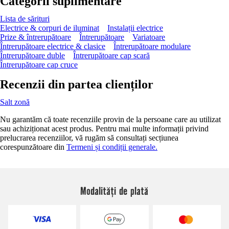
Categorii suplimentare
Lista de sărituri
Electrice & corpuri de iluminat
Instalații electrice
Prize & întrerupătoare
Întrerupătoare
Variatoare
Întrerupătoare electrice & clasice
Întrerupătoare modulare
Întrerupătoare duble
Întrerupătoare cap scară
Întrerupătoare cap cruce
Recenzii din partea clienților
Salt zonă
Nu garantăm că toate recenziile provin de la persoane care au utilizat
sau achiziționat acest produs. Pentru mai multe informații privind
prelucrarea recenziilor, vă rugăm să consultați secțiunea
corespunzătoare din
Termeni și condiții generale.
Modalități de plată