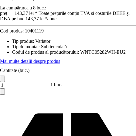
La cumpărarea a 8 buc.:
preț — 143,37 lei * Toate prețurile conțin TVA și costurile DEEE și
DBA pe buc.
143,37 lei
*
/
buc.
Cod produs:
10401119
Tip produs
:
Variator
Tip de montaj
:
Sub tencuială
Codul de produs al producătorului
:
WNTC05282WH-EU2
Mai multe detalii despre produs
Cantitate (buc.)
1 buc.