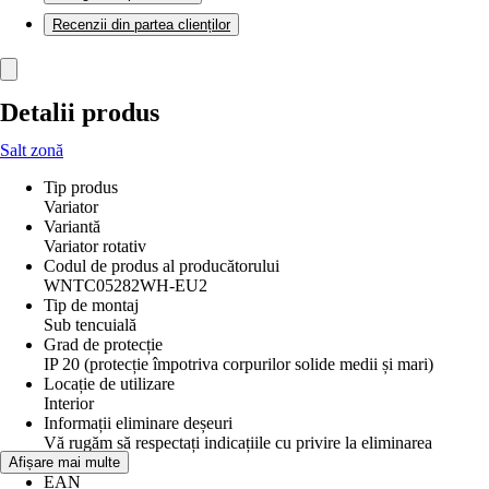
Recenzii din partea clienților
Detalii produs
Salt zonă
Tip produs
Variator
Variantă
Variator rotativ
Codul de produs al producătorului
WNTC05282WH-EU2
Tip de montaj
Sub tencuială
Grad de protecție
IP 20 (protecție împotriva corpurilor solide medii și mari)
Locație de utilizare
Interior
Informații eliminare deșeuri
Vă rugăm să respectați indicațiile cu privire la eliminarea
deșeurilor
Afișare mai multe
EAN