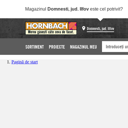
Magazinul
Domnesti, jud. Ilfov
este cel potrivit?
Domnesti, jud. Ilfov
SORTIMENT
PROIECTE
MAGAZINUL MEU
Pagină de start