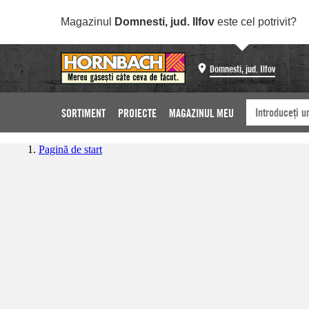
Magazinul
Domnesti, jud. Ilfov
este cel potrivit?
Domnesti, jud. Ilfov
SORTIMENT
PROIECTE
MAGAZINUL MEU
Pagină de start