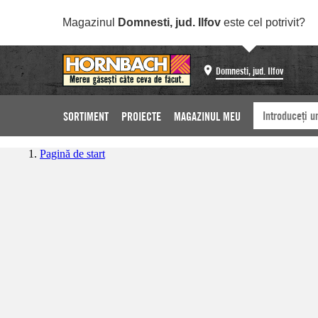
Magazinul
Domnesti, jud. Ilfov
este cel potrivit?
Domnesti, jud. Ilfov
SORTIMENT
PROIECTE
MAGAZINUL MEU
Pagină de start