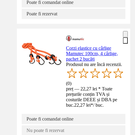
Poate fi comandat online
Poate fi rezervat
Corzi elastice cu cârlige
Mamutec 100cm, 4 cârlige,
pachet 2 bucăți
Produsul nu are încă recenzii.
(
0
)
preț — 22,27 lei * Toate
prețurile conțin TVA și
costurile DEEE și DBA pe
buc.
22,27 lei
*
/
buc.
Poate fi comandat online
Nu poate fi rezervat