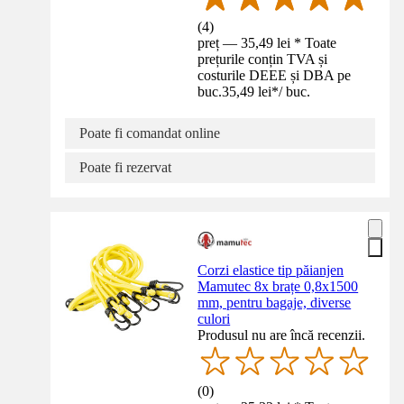
(
4
)
preț — 35,49 lei * Toate
prețurile conțin TVA și
costurile DEEE și DBA pe
buc.
35,49 lei
*
/
buc.
Poate fi comandat online
Poate fi rezervat
Corzi elastice tip păianjen
Mamutec 8x brațe 0,8x1500
mm, pentru bagaje, diverse
culori
Produsul nu are încă recenzii.
(
0
)