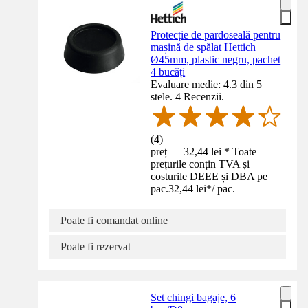
Protecție de pardoseală pentru
mașină de spălat Hettich
Ø45mm, plastic negru, pachet
4 bucăți
Evaluare medie: 4.3 din 5
stele. 4 Recenzii.
(
4
)
preț — 32,44 lei * Toate
prețurile conțin TVA și
costurile DEEE și DBA pe
pac.
32,44 lei
*
/
pac.
Poate fi comandat online
Poate fi rezervat
Set chingi bagaje, 6