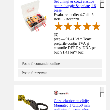
Set chingi & corzi elastice
pentru bagaje & prelate, 16
piese
Evaluare medie: 4.7 din 5
stele. 3 Recenzii.
(
3
)
preț — 91,41 lei * Toate
prețurile conțin TVA și
costurile DEEE și DBA pe
buc.
91,41 lei
*
/
buc.
Poate fi comandat online
Poate fi rezervat
Corzi elastice cu cârlig
Mamutec 17x1150 mm,
poliester, diverse culori