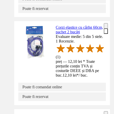
Poate fi rezervat
Corzi elastice cu cârlig 60cm,
pachet 2 bucăți
Evaluare medie: 5 din 5 stele.
1 Recenzie.
(
1
)
preț — 12,10 lei * Toate
prețurile conțin TVA și
costurile DEEE și DBA pe
buc.
12,10 lei
*
/
buc.
Poate fi comandat online
Poate fi rezervat