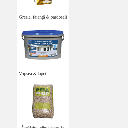
Gresie, faianță & pardoseli
Vopsea & tapet
Încălzire, climatizare &