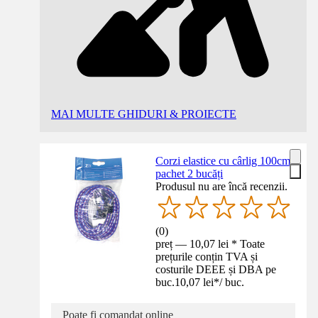
MAI MULTE GHIDURI & PROIECTE
Corzi elastice cu cârlig 100cm,
pachet 2 bucăți
Produsul nu are încă recenzii.
(
0
)
preț — 10,07 lei * Toate
prețurile conțin TVA și
costurile DEEE și DBA pe
buc.
10,07 lei
*
/
buc.
Poate fi comandat online