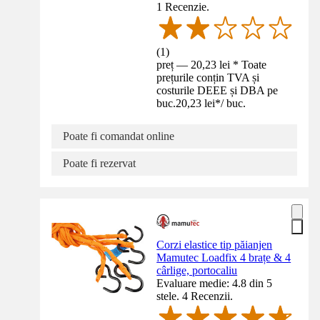
1 Recenzie.
(
1
)
preț — 20,23 lei * Toate
prețurile conțin TVA și
costurile DEEE și DBA pe
buc.
20,23 lei
*
/
buc.
Poate fi comandat online
Poate fi rezervat
Corzi elastice tip păianjen
Mamutec Loadfix 4 brațe & 4
cârlige, portocaliu
Evaluare medie: 4.8 din 5
stele. 4 Recenzii.