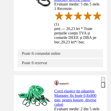
Evaluare medie: 5 din 5 stele.
1 Recenzie.
(
1
)
preț — 20,23 lei * Toate
prețurile conțin TVA și
costurile DEEE și DBA pe
buc.
20,23 lei
*
/
buc.
Poate fi comandat online
Poate fi rezervat
Corzi elastice tip păianjen
Mamutec 8x brațe 0,8x800
mm, pentru bagaje, diverse
culori
Evaluare medie: 2 din 5 stele.