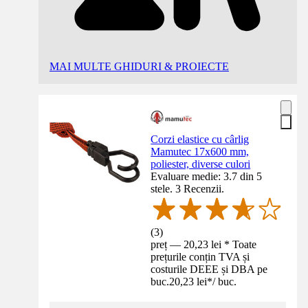
MAI MULTE GHIDURI & PROIECTE
Corzi elastice cu cârlig
Mamutec 17x600 mm,
poliester, diverse culori
Evaluare medie: 3.7 din 5
stele. 3 Recenzii.
(
3
)
preț — 20,23 lei * Toate
prețurile conțin TVA și
costurile DEEE și DBA pe
buc.
20,23 lei
*
/
buc.