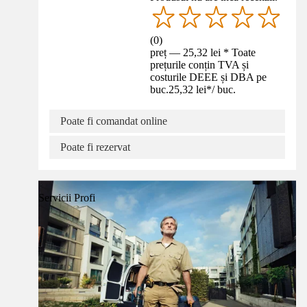
(
0
)
preț — 25,32 lei * Toate
prețurile conțin TVA și
costurile DEEE și DBA pe
buc.
25,32 lei
*
/
buc.
Poate fi comandat online
Poate fi rezervat
Servicii Profi