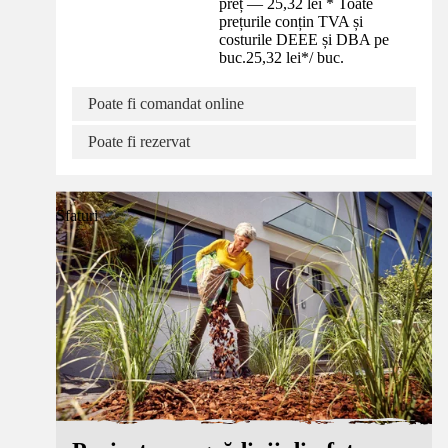
preț — 25,32 lei * Toate
prețurile conțin TVA și
costurile DEEE și DBA pe
buc.
25,32 lei
*
/
buc.
Poate fi comandat online
Poate fi rezervat
Sfaturi