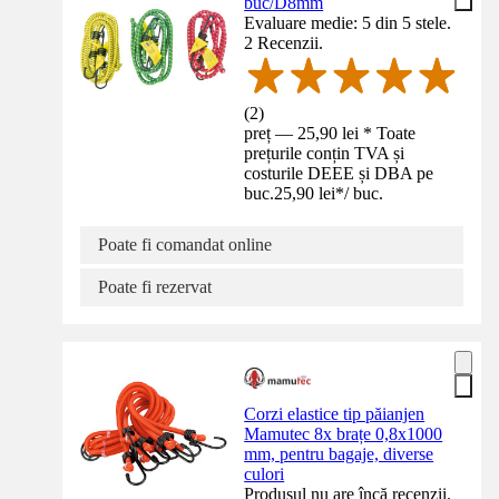
buc/D8mm
Evaluare medie: 5 din 5 stele.
2 Recenzii.
(
2
)
preț — 25,90 lei * Toate
prețurile conțin TVA și
costurile DEEE și DBA pe
buc.
25,90 lei
*
/
buc.
Poate fi comandat online
Poate fi rezervat
Corzi elastice tip păianjen
Mamutec 8x brațe 0,8x1000
mm, pentru bagaje, diverse
culori
Produsul nu are încă recenzii.