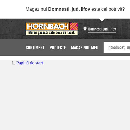
Magazinul
Domnesti, jud. Ilfov
este cel potrivit?
Domnesti, jud. Ilfov
SORTIMENT
PROIECTE
MAGAZINUL MEU
Pagină de start