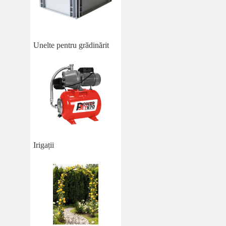
Unelte pentru grădinărit
Irigații