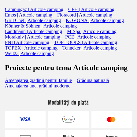
Campingaz | Articole camping
CFH | Articole camping
Emos | Articole camping
Floracord | Articole camping
Grill Chef | Articole camping
KOVONA | Articole camping
Könner & Söhnen | Articole camping
Landmann | Articole camping
M-Spa | Articole camping
Morakniv | Articole camping
PCE | Articole camping
PNI | Articole camping
TOP TOOLS | Articole camping
TOPEX | Articole camping
Tenneker | Articole camping
Well® | Articole camping
Proiecte pentru tema Articole camping
Amenajarea grădinii pentru familie
Grădina naturală
Amenajarea unei grădini moderne
Modalități de plată