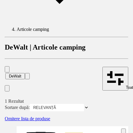
Articole camping
DeWalt | Articole camping
DeWalt
Toat
1 Rezultat
Sortare după:
Omitere lista de produse