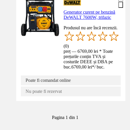
Generator curent pe benzină
DeWALT 7600W, trifazic
Produsul nu are încă recenzii.
(
0
)
preț — 6769,00 lei * Toate
prețurile conțin TVA și
costurile DEEE și DBA pe
buc.
6769,00 lei
*
/
buc.
Poate fi comandat online
Nu poate fi rezervat
Pagina 1 din 1