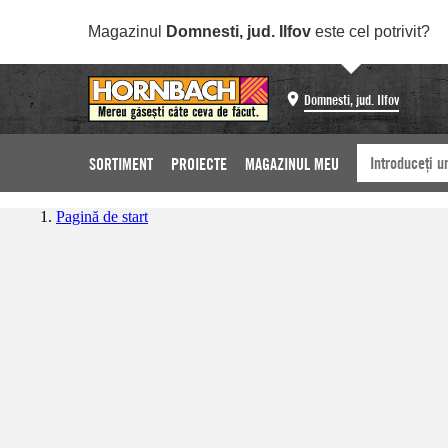
Magazinul
Domnesti, jud. Ilfov
este cel potrivit?
Domnesti, jud. Ilfov
SORTIMENT
PROIECTE
MAGAZINUL MEU
Pagină de start