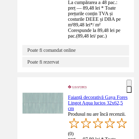
La cumpărarea a 48 pac.:
preț — 89,48 lei * Toate
prețurile conțin TVA și
costurile DEEE și DBA pe
m²
89,48 lei
*
/
m²
Corespunde la 89,48 lei pe
pac.
(
89,48 lei
/
pac.
)
Poate fi comandat online
Poate fi rezervat
Faianță decorativă Gaya Fores
Lingot Aqua lucios 32x62,5
cm
Produsul nu are încă recenzii.
(
0
)