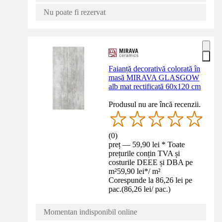
Nu poate fi rezervat
Faianță decorativă colorată în
masă MIRAVA GLASGOW
alb mat rectificată 60x120 cm
Produsul nu are încă recenzii.
(
0
)
preț — 59,90 lei * Toate
prețurile conțin TVA și
costurile DEEE și DBA pe
m²
59,90 lei
*
/
m²
Corespunde la 86,26 lei pe
pac.
(
86,26 lei
/
pac.
)
Momentan indisponibil online