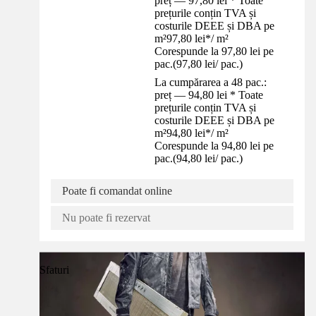
preț — 97,80 lei * Toate
prețurile conțin TVA și
costurile DEEE și DBA pe
m²
97,80 lei
*
/
m²
Corespunde la 97,80 lei pe
pac.
(
97,80 lei
/
pac.
)
La cumpărarea a 48 pac.:
preț — 94,80 lei * Toate
prețurile conțin TVA și
costurile DEEE și DBA pe
m²
94,80 lei
*
/
m²
Corespunde la 94,80 lei pe
pac.
(
94,80 lei
/
pac.
)
Poate fi comandat online
Nu poate fi rezervat
Sfaturi