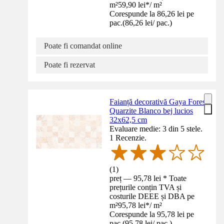
m²
59,90 lei
*
/
m²
Corespunde la 86,26 lei pe
pac.
(
86,26 lei
/
pac.
)
Poate fi comandat online
Poate fi rezervat
Faianță decorativă Gaya Fores
Quarzite Blanco bej lucios
32x62,5 cm
Evaluare medie: 3 din 5 stele.
1 Recenzie.
(
1
)
preț — 95,78 lei * Toate
prețurile conțin TVA și
costurile DEEE și DBA pe
m²
95,78 lei
*
/
m²
Corespunde la 95,78 lei pe
pac.
(
95,78 lei
/
pac.
)