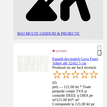
MAI MULTE GHIDURI & PROIECTE
Faianță decorativă Gaya Fores
Allure alb 32x62,5 cm
Produsul nu are încă recenzii.
(
0
)
preț — 121,00 lei * Toate
prețurile conțin TVA și
costurile DEEE și DBA pe
m²
121,00 lei
*
/
m²
Corespunde la 121,00 lei pe