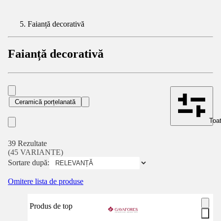
Faianță decorativă
Faianță decorativă
Ceramică porțelanată
Toat
39 Rezultate
(45 VARIANTE)
Sortare după:
Omitere lista de produse
Produs de top