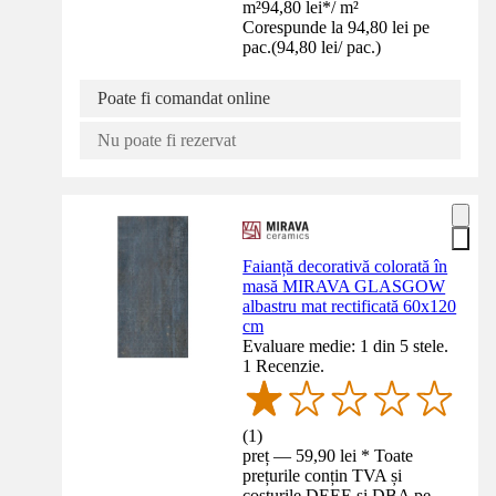
m²
94,80 lei
*
/
m²
Corespunde la 94,80 lei pe
pac.
(
94,80 lei
/
pac.
)
Poate fi comandat online
Nu poate fi rezervat
Faianță decorativă colorată în
masă MIRAVA GLASGOW
albastru mat rectificată 60x120
cm
Evaluare medie: 1 din 5 stele.
1 Recenzie.
(
1
)
preț — 59,90 lei * Toate
prețurile conțin TVA și
costurile DEEE și DBA pe