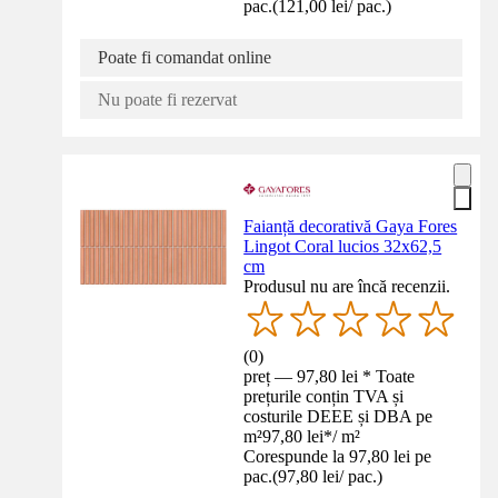
pac.
(
121,00 lei
/
pac.
)
Poate fi comandat online
Nu poate fi rezervat
Faianță decorativă Gaya Fores
Lingot Coral lucios 32x62,5
cm
Produsul nu are încă recenzii.
(
0
)
preț — 97,80 lei * Toate
prețurile conțin TVA și
costurile DEEE și DBA pe
m²
97,80 lei
*
/
m²
Corespunde la 97,80 lei pe
pac.
(
97,80 lei
/
pac.
)