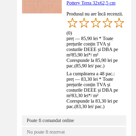
Pottery Terra 32x62,5 cm
Produsul nu are încă recenzii.
(
0
)
preț — 85,90 lei * Toate
prețurile conțin TVA și
costurile DEEE și DBA pe
m²
85,90 lei
*
/
m²
Corespunde la 85,90 lei pe
pac.
(
85,90 lei
/
pac.
)
La cumpărarea a 48 pac.:
preț — 83,30 lei * Toate
prețurile conțin TVA și
costurile DEEE și DBA pe
m²
83,30 lei
*
/
m²
Corespunde la 83,30 lei pe
pac.
(
83,30 lei
/
pac.
)
Poate fi comandat online
Nu poate fi rezervat