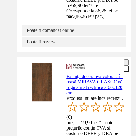
m²
59,90 lei
*
/
m²
Corespunde la 86,26 lei pe
pac.
(
86,26 lei
/
pac.
)
Poate fi comandat online
Poate fi rezervat
Faianță decorativă colorată în
masă MIRAVA GLASGOW
rugină mat rectificată 60x120
cm
Produsul nu are încă recenzii.
(
0
)
preț — 59,90 lei * Toate
prețurile conțin TVA și
costurile DEEE și DBA pe