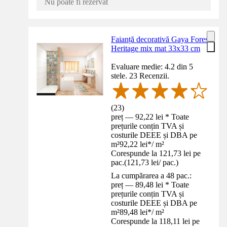
Nu poate fi rezervat
Faianță decorativă Gaya Fores
Heritage mix mat 33x33 cm
Evaluare medie: 4.2 din 5
stele. 23 Recenzii.
(
23
)
preț — 92,22 lei * Toate
prețurile conțin TVA și
costurile DEEE și DBA pe
m²
92,22 lei
*
/
m²
Corespunde la 121,73 lei pe
pac.
(
121,73 lei
/
pac.
)
La cumpărarea a 48 pac.:
preț — 89,48 lei * Toate
prețurile conțin TVA și
costurile DEEE și DBA pe
m²
89,48 lei
*
/
m²
Corespunde la 118,11 lei pe