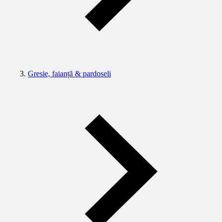
Gresie, faianță & pardoseli