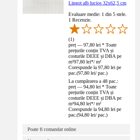
Lingot alb lucios 32x62,5 cm
Evaluare medie: 1 din 5 stele.
1 Recenzie.
(
1
)
preț — 97,80 lei * Toate
prețurile conțin TVA și
costurile DEEE și DBA pe
m²
97,80 lei
*
/
m²
Corespunde la 97,80 lei pe
pac.
(
97,80 lei
/
pac.
)
La cumpărarea a 48 pac.:
preț — 94,80 lei * Toate
prețurile conțin TVA și
costurile DEEE și DBA pe
m²
94,80 lei
*
/
m²
Corespunde la 94,80 lei pe
pac.
(
94,80 lei
/
pac.
)
Poate fi comandat online