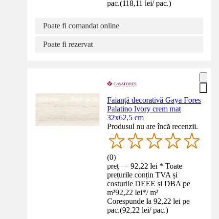
pac.
(
118,11 lei
/
pac.
)
Poate fi comandat online
Poate fi rezervat
Faianță decorativă Gaya Fores
Palatino Ivory crem mat
32x62,5 cm
Produsul nu are încă recenzii.
(
0
)
preț — 92,22 lei * Toate
prețurile conțin TVA și
costurile DEEE și DBA pe
m²
92,22 lei
*
/
m²
Corespunde la 92,22 lei pe
pac.
(
92,22 lei
/
pac.
)