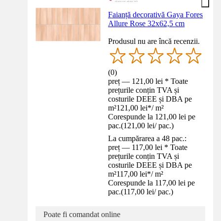
Faianță decorativă Gaya Fores
Allure Rose 32x62,5 cm
Produsul nu are încă recenzii.
(
0
)
preț — 121,00 lei * Toate
prețurile conțin TVA și
costurile DEEE și DBA pe
m²
121,00 lei
*
/
m²
Corespunde la 121,00 lei pe
pac.
(
121,00 lei
/
pac.
)
La cumpărarea a 48 pac.:
preț — 117,00 lei * Toate
prețurile conțin TVA și
costurile DEEE și DBA pe
m²
117,00 lei
*
/
m²
Corespunde la 117,00 lei pe
pac.
(
117,00 lei
/
pac.
)
Poate fi comandat online