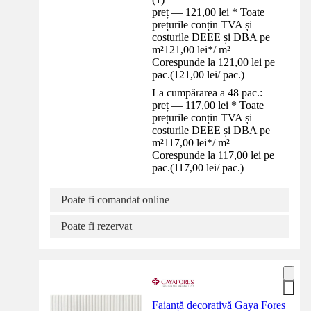
preț — 121,00 lei * Toate
prețurile conțin TVA și
costurile DEEE și DBA pe
m²
121,00 lei
*
/
m²
Corespunde la 121,00 lei pe
pac.
(
121,00 lei
/
pac.
)
La cumpărarea a 48 pac.:
preț — 117,00 lei * Toate
prețurile conțin TVA și
costurile DEEE și DBA pe
m²
117,00 lei
*
/
m²
Corespunde la 117,00 lei pe
pac.
(
117,00 lei
/
pac.
)
Poate fi comandat online
Poate fi rezervat
Faianță decorativă Gaya Fores