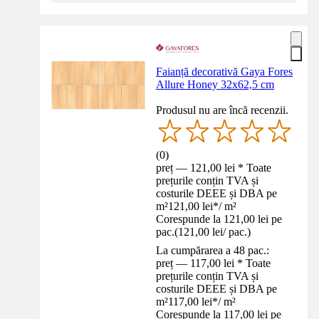
Faianță decorativă Gaya Fores
Allure Honey 32x62,5 cm
Produsul nu are încă recenzii.
(
0
)
preț — 121,00 lei * Toate
prețurile conțin TVA și
costurile DEEE și DBA pe
m²
121,00 lei
*
/
m²
Corespunde la 121,00 lei pe
pac.
(
121,00 lei
/
pac.
)
La cumpărarea a 48 pac.:
preț — 117,00 lei * Toate
prețurile conțin TVA și
costurile DEEE și DBA pe
m²
117,00 lei
*
/
m²
Corespunde la 117,00 lei pe