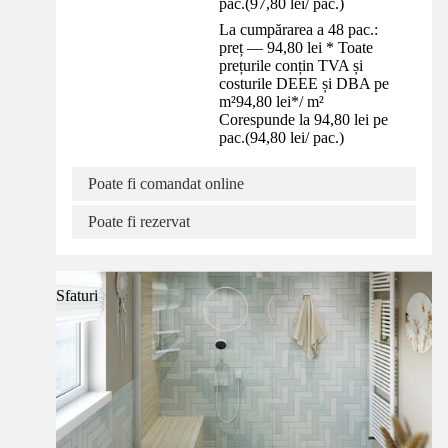
pac.
(
97,80 lei
/
pac.
)
La cumpărarea a 48 pac.:
preț — 94,80 lei * Toate
prețurile conțin TVA și
costurile DEEE și DBA pe
m²
94,80 lei
*
/
m²
Corespunde la 94,80 lei pe
pac.
(
94,80 lei
/
pac.
)
Poate fi comandat online
Poate fi rezervat
Sfaturi