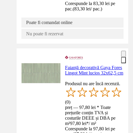
Corespunde la 83,30 lei pe
pac.
(
83,30 lei
/
pac.
)
Poate fi comandat online
Nu poate fi rezervat
Faianță decorativă Gaya Fores
Lingot Mint lucios 32x62,5 cm
Produsul nu are încă recenzii.
(
0
)
preț — 97,80 lei * Toate
prețurile conțin TVA și
costurile DEEE și DBA pe
m²
97,80 lei
*
/
m²
Corespunde la 97,80 lei pe