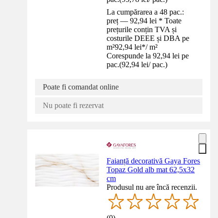
La cumpărarea a 48 pac.:
preț — 92,94 lei * Toate
prețurile conțin TVA și
costurile DEEE și DBA pe
m²
92,94 lei
*
/
m²
Corespunde la 92,94 lei pe
pac.
(
92,94 lei
/
pac.
)
Poate fi comandat online
Nu poate fi rezervat
Faianță decorativă Gaya Fores
Topaz Gold alb mat 62,5x32
cm
Produsul nu are încă recenzii.
(
0
)