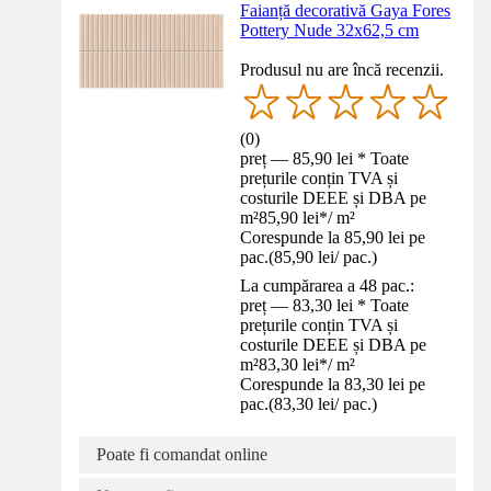
Faianță decorativă Gaya Fores
Pottery Nude 32x62,5 cm
Produsul nu are încă recenzii.
(
0
)
preț — 85,90 lei * Toate
prețurile conțin TVA și
costurile DEEE și DBA pe
m²
85,90 lei
*
/
m²
Corespunde la 85,90 lei pe
pac.
(
85,90 lei
/
pac.
)
La cumpărarea a 48 pac.:
preț — 83,30 lei * Toate
prețurile conțin TVA și
costurile DEEE și DBA pe
m²
83,30 lei
*
/
m²
Corespunde la 83,30 lei pe
pac.
(
83,30 lei
/
pac.
)
Poate fi comandat online