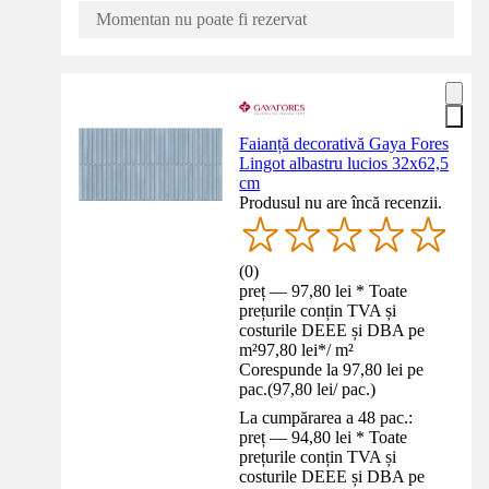
Momentan nu poate fi rezervat
Faianță decorativă Gaya Fores
Lingot albastru lucios 32x62,5
cm
Produsul nu are încă recenzii.
(
0
)
preț — 97,80 lei * Toate
prețurile conțin TVA și
costurile DEEE și DBA pe
m²
97,80 lei
*
/
m²
Corespunde la 97,80 lei pe
pac.
(
97,80 lei
/
pac.
)
La cumpărarea a 48 pac.:
preț — 94,80 lei * Toate
prețurile conțin TVA și
costurile DEEE și DBA pe