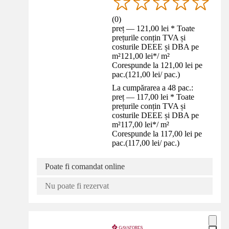
(
0
)
preț — 121,00 lei * Toate
prețurile conțin TVA și
costurile DEEE și DBA pe
m²
121,00 lei
*
/
m²
Corespunde la 121,00 lei pe
pac.
(
121,00 lei
/
pac.
)
La cumpărarea a 48 pac.:
preț — 117,00 lei * Toate
prețurile conțin TVA și
costurile DEEE și DBA pe
m²
117,00 lei
*
/
m²
Corespunde la 117,00 lei pe
pac.
(
117,00 lei
/
pac.
)
Poate fi comandat online
Nu poate fi rezervat