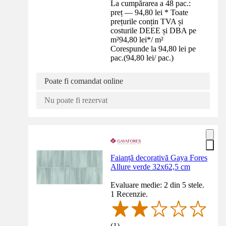
La cumpărarea a 48 pac.:
preț — 94,80 lei * Toate
prețurile conțin TVA și
costurile DEEE și DBA pe
m²
94,80 lei
*
/
m²
Corespunde la 94,80 lei pe
pac.
(
94,80 lei
/
pac.
)
Poate fi comandat online
Nu poate fi rezervat
Faianță decorativă Gaya Fores
Allure verde 32x62,5 cm
Evaluare medie: 2 din 5 stele.
1 Recenzie.
(
1
)