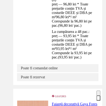
preț — 96,80 lei * Toate
prețurile conțin TVA și
costurile DEEE și DBA pe
m²
96,80 lei
*
/
m²
Corespunde la 96,80 lei pe
pac.
(
96,80 lei
/
pac.
)
La cumpărarea a 48 pac.:
preț — 93,95 lei * Toate
prețurile conțin TVA și
costurile DEEE și DBA pe
m²
93,95 lei
*
/
m²
Corespunde la 93,95 lei pe
pac.
(
93,95 lei
/
pac.
)
Poate fi comandat online
Poate fi rezervat
Faianță decorativă Gaya Fores