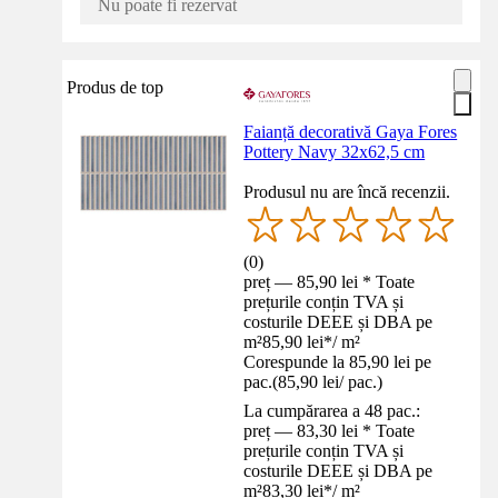
Nu poate fi rezervat
Produs de top
Faianță decorativă Gaya Fores
Pottery Navy 32x62,5 cm
Produsul nu are încă recenzii.
(
0
)
preț — 85,90 lei * Toate
prețurile conțin TVA și
costurile DEEE și DBA pe
m²
85,90 lei
*
/
m²
Corespunde la 85,90 lei pe
pac.
(
85,90 lei
/
pac.
)
La cumpărarea a 48 pac.:
preț — 83,30 lei * Toate
prețurile conțin TVA și
costurile DEEE și DBA pe
m²
83,30 lei
*
/
m²