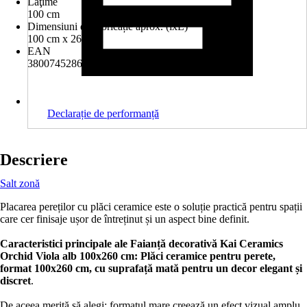
Lăţime
100 cm
Dimensiuni de fabricație aprox. (lxL)
100 cm x 260 cm
EAN
3800745286953
Declarație de performanță
Descriere
Salt zonă
Placarea pereților cu plăci ceramice este o soluție practică pentru spații
care cer finisaje ușor de întreținut și un aspect bine definit.
Caracteristici principale ale
Faianță decorativă Kai Ceramics
Orchid Viola alb 100x260 cm
:
Plăci ceramice
pentru perete,
format
100x260 cm
, cu
suprafață mată
pentru un decor elegant și
discret
.
De aceea merită să alegi: formatul mare creează un efect vizual amplu