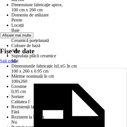
Dimensiune fabricaţie aprox.
100 cm x 260 cm
Domeniu de utilizare
Perete
Locații
Baie
Material
Afișare mai multe
Ceramică porțelanată
Culoare de bază
Fișe de date
Alb
Suprafața plăcii ceramice
Salt zonă
Mat
Dimensiunile fabricaţie lxLxG în cm
100 x 260 x 0.95 cm
Mărime nominală în cm
100x260
Grosime
0,95 cm
Sortare
Calitatea I
Rezistență la uzură/Trafic intens
Fără
Rezistent la îngheţ
Nu