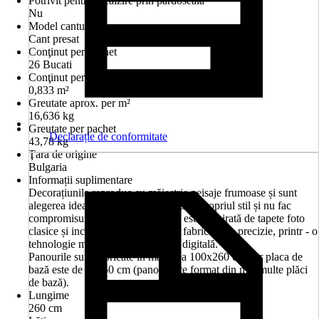
Potrivit pentru încălzire prin pardoseală
Nu
Model canturi
Cant presat
Conţinut per pachet
26 Bucati
Conţinut per pachet pentru
0,833 m²
Greutate aprox. per m²
16,636 kg
Greutate per pachet
Declarație de conformitate
43,78 kg
Ţara de origine
Bulgaria
Informații suplimentare
Decorațiunile reproduc cu măiestrie peisaje frumoase și sunt
alegerea ideală pentru cei care cred în propriul stil și nu fac
compromisuri de calitate. Colecția este inspirată de tapete foto
clasice și include plăci porțelanate fabricate cu precizie, printr - o
tehnologie modernă de imprimare digitală.
Panourile sunt fabricate în mărimea 100x260 cm, iar placa de
bază este de 20x50 cm (panoul este format din mai multe plăci
de bază).
Lungime
260 cm