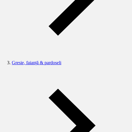
Gresie, faianță & pardoseli