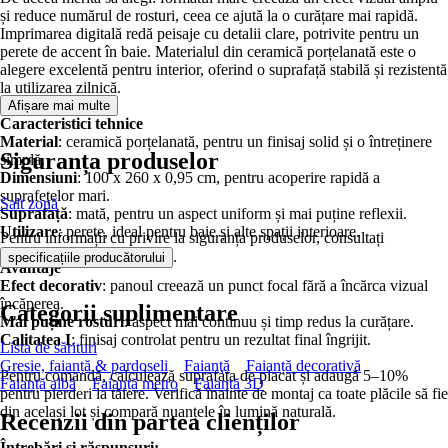
și reduce numărul de rosturi, ceea ce ajută la o curățare mai rapidă.
Imprimarea digitală redă peisaje cu detalii clare, potrivite pentru un
perete de accent în baie. Materialul din ceramică porțelanată este o
alegere excelentă pentru interior, oferind o suprafață stabilă și rezistentă
la utilizarea zilnică.
Afișare mai multe
Caracteristici tehnice
Material
: ceramică porțelanată, pentru un finisaj solid și o întreținere
Siguranța produselor
simplă.
Dimensiuni
: 100 x 260 x 0,95 cm, pentru acoperire rapidă a
suprafețelor mari.
Salt zonă
Suprafață
: mată, pentru un aspect uniform și mai puține reflexii.
Utilizare
: perete, ideal pentru baie și alte spații interioare.
Pentru informații cu privire la siguranța produselor, consultați
.
specificațiile producătorului
Avantaje
Efect decorativ
: panoul creează un punct focal fără a încărca vizual
încăperea.
Categorii suplimentare
Mai puține rosturi
: aspect mai continuu și timp redus la curățare.
Calitatea I
: finisaj controlat pentru un rezultat final îngrijit.
Lista de sărituri
Gresie, faianță & pardoseli
Faianţă
Faianță decorativă
Pentru comandă, calculează suprafața de placat și adaugă 5–10%
Faianță albă
Faianță metro
Faianță 3D
pentru pierderi la tăiere. Verifică înainte de montaj ca toate plăcile să fie
din același lot și compară nuanțele în lumină naturală.
Recenzii din partea clienților
Întrebări și răspunsuri: