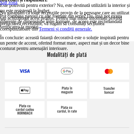
Salt zonă
Este potrivită pentru exterior? Nu, este destinată utilizării la interior și
nu este rezistentă la îngheț.
Nu garantăm că toate recenziile provin de la persoane care au utilizat
Pot combina panoul cu alte formate din serie? Da, însă pot exista
sau achiziționat acest produs. Pentru mai multe informații privind
diferențe de dimensiune între formate, de aceea este recomandată
prelucrarea recenziilor, vă rugăm să consultați secțiunea
verificarea la montaj.
corespunzătoare din
Termeni și condiții generale.
În concluzie: această faianță decorativă este o soluție inspirată pentru
un perete de accent, oferind format mare, aspect mat și un decor bine
conturat pentru amenajări interioare.
Modalități de plată