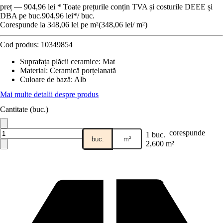
preț — 904,96 lei * Toate prețurile conțin TVA și costurile DEEE și
DBA pe buc.
904,96 lei
*
/
buc.
Corespunde la 348,06 lei pe m²
(
348,06 lei
/
m²
)
Cod produs:
10349854
Suprafața plăcii ceramice
:
Mat
Material
:
Ceramică porțelanată
Culoare de bază
:
Alb
Mai multe detalii despre produs
Cantitate (buc.)
corespunde
1 buc.
buc.
m²
2,600 m²