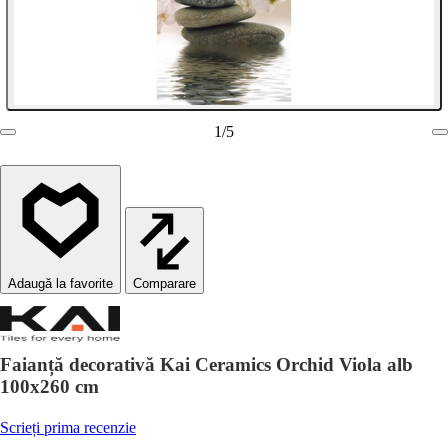
1
/
5
Comparare
Faianță decorativă Kai Ceramics Orchid Viola alb
100x260 cm
Scrieți prima recenzie