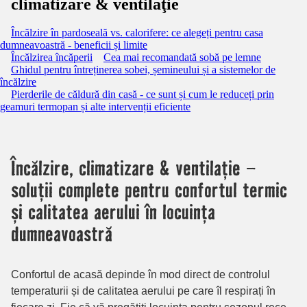
climatizare & ventilaţie
Încălzire în pardoseală vs. calorifere: ce alegeți pentru casa
dumneavoastră - beneficii și limite
Încălzirea încăperii
Cea mai recomandată sobă pe lemne
Ghidul pentru întreținerea sobei, șemineului și a sistemelor de
încălzire
Pierderile de căldură din casă - ce sunt și cum le reduceți prin
geamuri termopan și alte intervenții eficiente