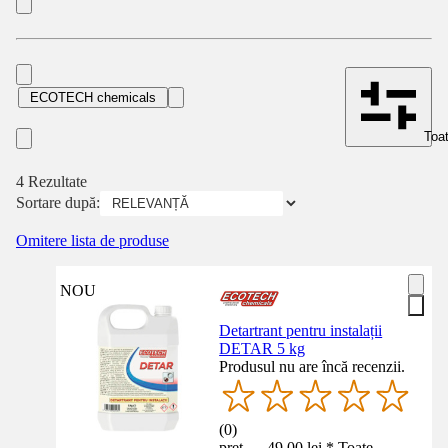
ECOTECH chemicals
Toat
4 Rezultate
Sortare după:
Omitere lista de produse
NOU
Detartrant pentru instalații
DETAR 5 kg
Produsul nu are încă recenzii.
(
0
)
preț — 49,00 lei * Toate