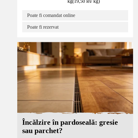
kg
(
19,50 lei
/
kg
)
Poate fi comandat online
Poate fi rezervat
Sfaturi
Încălzire în pardoseală: gresie
sau parchet?