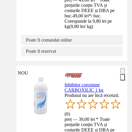
prețurile conțin TVA și
costurile DEEE și DBA pe
buc.
49,00 lei
*
/
buc.
Corespunde la 9,80 lei pe
kg
(
9,80 lei
/
kg
)
Poate fi comandat online
Poate fi rezervat
NOU
Inhibitor coroziune
CARBOXILIC 1 kg
Produsul nu are încă recenzii.
(
0
)
preț — 39,00 lei * Toate
prețurile conțin TVA și
costurile DEEE și DBA pe