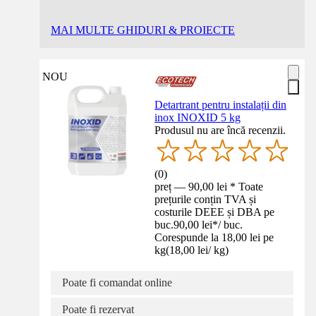
MAI MULTE GHIDURI & PROIECTE
NOU
Detartrant pentru instalații din
inox INOXID 5 kg
Produsul nu are încă recenzii.
(
0
)
preț — 90,00 lei * Toate
prețurile conțin TVA și
costurile DEEE și DBA pe
buc.
90,00 lei
*
/
buc.
Corespunde la 18,00 lei pe
kg
(
18,00 lei
/
kg
)
Poate fi comandat online
Poate fi rezervat