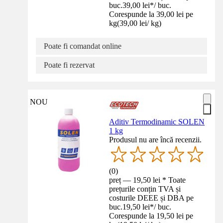
buc.
39,00 lei
*
/
buc.
Corespunde la 39,00 lei pe
kg
(
39,00 lei
/
kg
)
Poate fi comandat online
Poate fi rezervat
NOU
Aditiv Termodinamic SOLEN
1 kg
Produsul nu are încă recenzii.
(
0
)
preț — 19,50 lei * Toate
prețurile conțin TVA și
costurile DEEE și DBA pe
buc.
19,50 lei
*
/
buc.
Corespunde la 19,50 lei pe