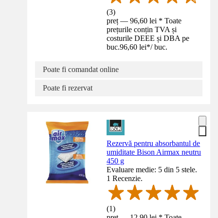
(
3
)
preț — 96,60 lei * Toate
prețurile conțin TVA și
costurile DEEE și DBA pe
buc.
96,60 lei
*
/
buc.
Poate fi comandat online
Poate fi rezervat
Rezervă pentru absorbantul de
umiditate Bison Airmax neutru
450 g
Evaluare medie: 5 din 5 stele.
1 Recenzie.
(
1
)
preț — 12,90 lei * Toate