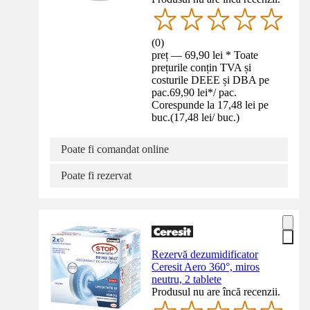
(
0
)
preț — 69,90 lei * Toate
prețurile conțin TVA și
costurile DEEE și DBA pe
pac.
69,90 lei
*
/
pac.
Corespunde la 17,48 lei pe
buc.
(
17,48 lei
/
buc.
)
Poate fi comandat online
Poate fi rezervat
Rezervă dezumidificator
Ceresit Aero 360°, miros
neutru, 2 tablete
Produsul nu are încă recenzii.