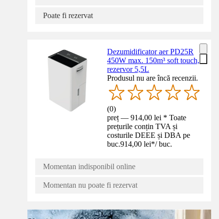
Poate fi rezervat
Dezumidificator aer PD25R
450W max. 150m³ soft touch,
rezervor 5,5L
Produsul nu are încă recenzii.
(
0
)
preț — 914,00 lei * Toate
prețurile conțin TVA și
costurile DEEE și DBA pe
buc.
914,00 lei
*
/
buc.
Momentan indisponibil online
Momentan nu poate fi rezervat