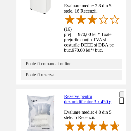
Evaluare medie: 2.8 din 5
stele. 16 Recenzii.
(
16
)
preț — 970,00 lei * Toate
prețurile conțin TVA și
costurile DEEE și DBA pe
buc.
970,00 lei
*
/
buc.
Poate fi comandat online
Poate fi rezervat
Rezerve pentru
dezumidificator 3 x 450 g
Evaluare medie: 4.8 din 5
stele. 5 Recenzii.