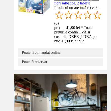
flori sălbatice, 2 tablete
Produsul nu are încă recenzii.
(
0
)
preț — 41,90 lei * Toate
prețurile conțin TVA și
costurile DEEE și DBA pe
buc.
41,90 lei
*
/
buc.
Poate fi comandat online
Poate fi rezervat
Sfaturi