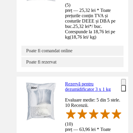
(
5
)
preț — 25,32 lei * Toate
prețurile conțin TVA și
costurile DEEE și DBA pe
buc.
25,32 lei
*
/
buc.
Corespunde la 18,76 lei pe
kg
(
18,76 lei
/
kg
)
Poate fi comandat online
Poate fi rezervat
Rezervă pentru
dezumidificator 3 x 1 kg
Evaluare medie: 5 din 5 stele.
10 Recenzii.
(
10
)
preț — 63,96 lei * Toate