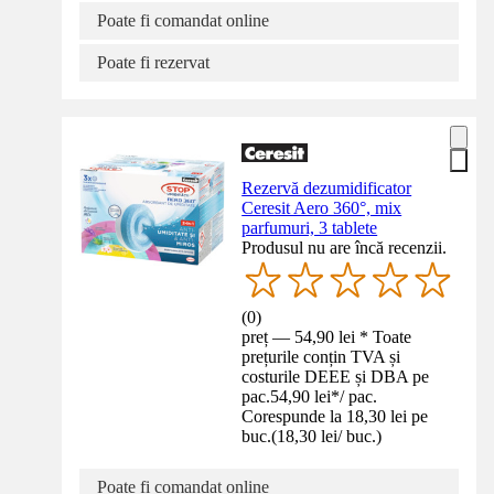
Poate fi comandat online
Poate fi rezervat
Rezervă dezumidificator
Ceresit Aero 360°, mix
parfumuri, 3 tablete
Produsul nu are încă recenzii.
(
0
)
preț — 54,90 lei * Toate
prețurile conțin TVA și
costurile DEEE și DBA pe
pac.
54,90 lei
*
/
pac.
Corespunde la 18,30 lei pe
buc.
(
18,30 lei
/
buc.
)
Poate fi comandat online