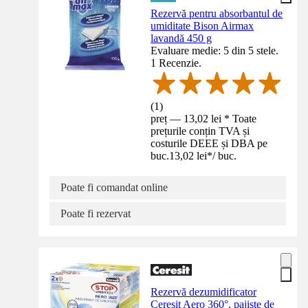
Rezervă pentru absorbantul de
umiditate Bison Airmax
lavandă 450 g
Evaluare medie: 5 din 5 stele.
1 Recenzie.
(
1
)
preț — 13,02 lei * Toate
prețurile conțin TVA și
costurile DEEE și DBA pe
buc.
13,02 lei
*
/
buc.
Poate fi comandat online
Poate fi rezervat
Rezervă dezumidificator
Ceresit Aero 360°, pajiște de