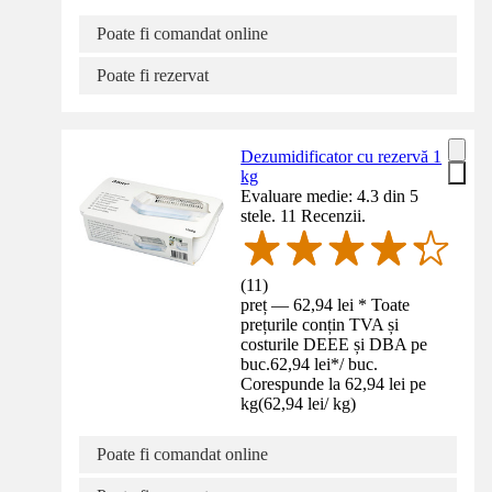
Poate fi comandat online
Poate fi rezervat
Dezumidificator cu rezervă 1
kg
Evaluare medie: 4.3 din 5
stele. 11 Recenzii.
(
11
)
preț — 62,94 lei * Toate
prețurile conțin TVA și
costurile DEEE și DBA pe
buc.
62,94 lei
*
/
buc.
Corespunde la 62,94 lei pe
kg
(
62,94 lei
/
kg
)
Poate fi comandat online