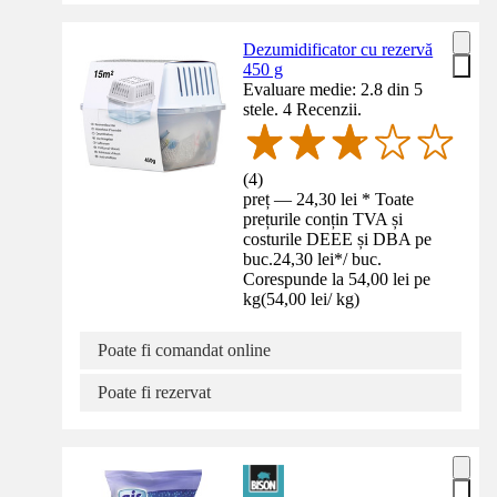
Dezumidificator cu rezervă
450 g
Evaluare medie: 2.8 din 5
stele. 4 Recenzii.
(
4
)
preț — 24,30 lei * Toate
prețurile conțin TVA și
costurile DEEE și DBA pe
buc.
24,30 lei
*
/
buc.
Corespunde la 54,00 lei pe
kg
(
54,00 lei
/
kg
)
Poate fi comandat online
Poate fi rezervat