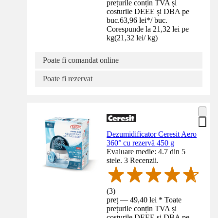
prețurile conțin TVA și
costurile DEEE și DBA pe
buc.
63,96 lei
*
/
buc.
Corespunde la 21,32 lei pe
kg
(
21,32 lei
/
kg
)
Poate fi comandat online
Poate fi rezervat
Dezumidificator Ceresit Aero
360° cu rezervă 450 g
Evaluare medie: 4.7 din 5
stele. 3 Recenzii.
(
3
)
preț — 49,40 lei * Toate
prețurile conțin TVA și
costurile DEEE și DBA pe