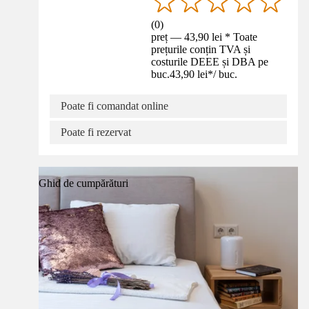
(
0
)
preț — 43,90 lei * Toate
prețurile conțin TVA și
costurile DEEE și DBA pe
buc.
43,90 lei
*
/
buc.
Poate fi comandat online
Poate fi rezervat
Ghid de cumpărături