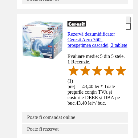
Rezervă dezumidificator
Ceresit Aero 360°,
prospețimea cascadei, 2 tablete
Evaluare medie: 5 din 5 stele.
1 Recenzie.
(
1
)
preț — 43,40 lei * Toate
prețurile conțin TVA și
costurile DEEE și DBA pe
buc.
43,40 lei
*
/
buc.
Poate fi comandat online
Poate fi rezervat