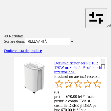
Toat
49 Rezultate
Sortare după:
Omitere lista de produse
Dezumidificator aer PD10R
170W max. 62,5m³ soft touch,
rezervor 2,5L
Produsul nu are încă recenzii.
(
0
)
preț — 670,00 lei * Toate
prețurile conțin TVA și
costurile DEEE și DBA pe
buc.
670,00 lei
*
/
buc.