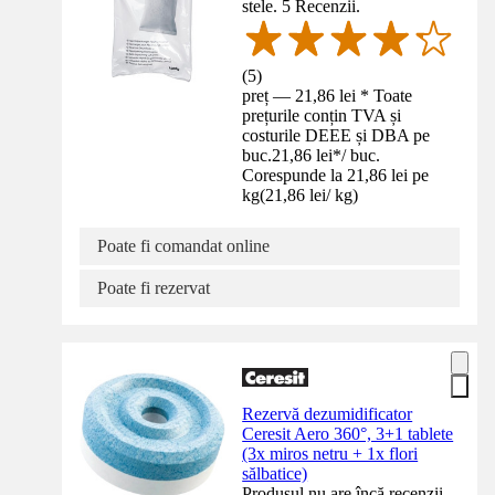
stele. 5 Recenzii.
(
5
)
preț — 21,86 lei * Toate
prețurile conțin TVA și
costurile DEEE și DBA pe
buc.
21,86 lei
*
/
buc.
Corespunde la 21,86 lei pe
kg
(
21,86 lei
/
kg
)
Poate fi comandat online
Poate fi rezervat
Rezervă dezumidificator
Ceresit Aero 360°, 3+1 tablete
(3x miros netru + 1x flori
sălbatice)
Produsul nu are încă recenzii.