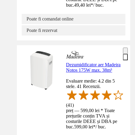
buc.
49,40 lei
*
/
buc.
Poate fi comandat online
Poate fi rezervat
Dezumidificator aer Madeira
Notos 175W max. 38m³
Evaluare medie: 4.2 din 5
stele. 41 Recenzii.
(
41
)
preț — 599,00 lei * Toate
prețurile conțin TVA și
costurile DEEE și DBA pe
buc.
599,00 lei
*
/
buc.