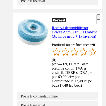
Poate fi rezervat
Rezervă dezumidificator
Ceresit Aero 360°, 3+1 tablete
(3x miros netru + 1x lavandă)
Produsul nu are încă recenzii.
(
0
)
preț — 69,90 lei * Toate
prețurile conțin TVA și
costurile DEEE și DBA pe
pac.
69,90 lei
*
/
pac.
Corespunde la 17,48 lei pe
buc.
(
17,48 lei
/
buc.
)
Poate fi comandat online
Poate fi rezervat