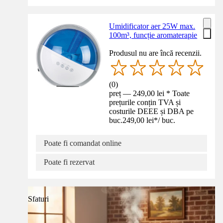
Umidificator aer 25W max.
100m³, funcție aromaterapie
Produsul nu are încă recenzii.
(
0
)
preț — 249,00 lei * Toate
prețurile conțin TVA și
costurile DEEE și DBA pe
buc.
249,00 lei
*
/
buc.
Poate fi comandat online
Poate fi rezervat
Sfaturi