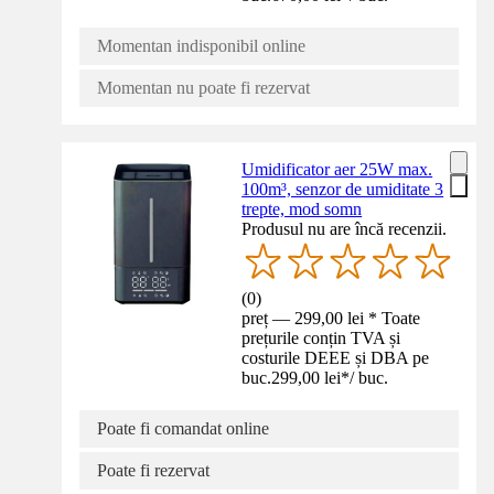
Momentan indisponibil online
Momentan nu poate fi rezervat
Umidificator aer 25W max.
100m³, senzor de umiditate 3
trepte, mod somn
Produsul nu are încă recenzii.
(
0
)
preț — 299,00 lei * Toate
prețurile conțin TVA și
costurile DEEE și DBA pe
buc.
299,00 lei
*
/
buc.
Poate fi comandat online
Poate fi rezervat