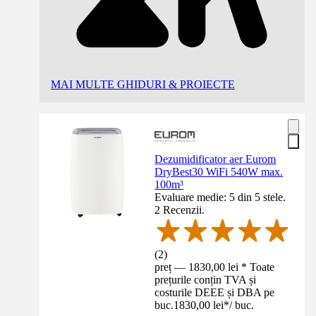
MAI MULTE GHIDURI & PROIECTE
Dezumidificator aer Eurom
DryBest30 WiFi 540W max.
100m³
Evaluare medie: 5 din 5 stele.
2 Recenzii.
(
2
)
preț — 1830,00 lei * Toate
prețurile conțin TVA și
costurile DEEE și DBA pe
buc.
1830,00 lei
*
/
buc.