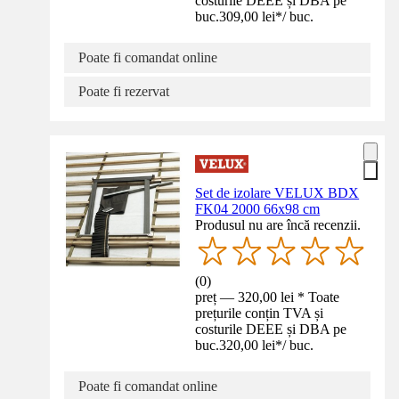
costurile DEEE și DBA pe
buc.
309,00 lei
*
/
buc.
Poate fi comandat online
Poate fi rezervat
Set de izolare VELUX BDX
FK04 2000 66x98 cm
Produsul nu are încă recenzii.
(
0
)
preț — 320,00 lei * Toate
prețurile conțin TVA și
costurile DEEE și DBA pe
buc.
320,00 lei
*
/
buc.
Poate fi comandat online