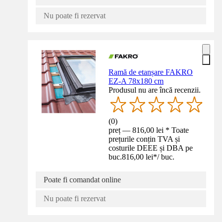
Nu poate fi rezervat
Ramă de etanșare FAKRO
EZ-A 78x180 cm
Produsul nu are încă recenzii.
(
0
)
preț — 816,00 lei * Toate
prețurile conțin TVA și
costurile DEEE și DBA pe
buc.
816,00 lei
*
/
buc.
Poate fi comandat online
Nu poate fi rezervat