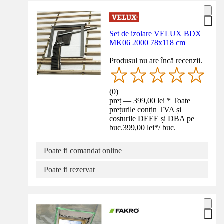
Set de izolare VELUX BDX
MK06 2000 78x118 cm
Produsul nu are încă recenzii.
(
0
)
preț — 399,00 lei * Toate
prețurile conțin TVA și
costurile DEEE și DBA pe
buc.
399,00 lei
*
/
buc.
Poate fi comandat online
Poate fi rezervat