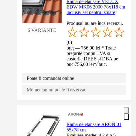
Ramă de etanșare VELUX
EDW MK06 2000 78x118 cm
inclusiv set pentru izolare
Produsul nu are încă recenzii.
6 VARIANTE
(
0
)
preț — 756,00 lei * Toate
prețurile conțin TVA și
costurile DEEE și DBA pe
buc.
756,00 lei
*
/
buc.
Poate fi comandat online
Momentan nu poate fi rezervat
Ramă de etanșare ARON 01
55x78 cm
Evaluare medie: 4.2 din 5