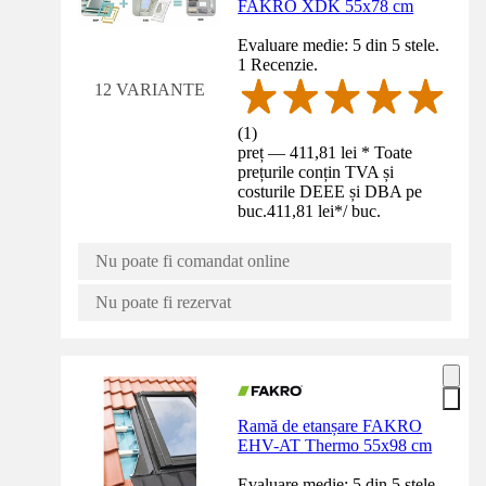
FAKRO XDK 55x78 cm
Evaluare medie: 5 din 5 stele.
1 Recenzie.
12 VARIANTE
(
1
)
preț — 411,81 lei * Toate
prețurile conțin TVA și
costurile DEEE și DBA pe
buc.
411,81 lei
*
/
buc.
Nu poate fi comandat online
Nu poate fi rezervat
Ramă de etanșare FAKRO
EHV-AT Thermo 55x98 cm
Evaluare medie: 5 din 5 stele.