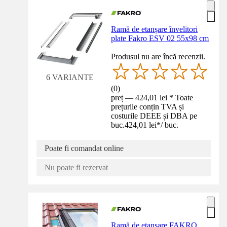
Ramă de etanșare învelitori
plate Fakro ESV 02 55x98 cm
Produsul nu are încă recenzii.
6 VARIANTE
(
0
)
preț — 424,01 lei * Toate
prețurile conțin TVA și
costurile DEEE și DBA pe
buc.
424,01 lei
*
/
buc.
Poate fi comandat online
Nu poate fi rezervat
Ramă de etanșare FAKRO