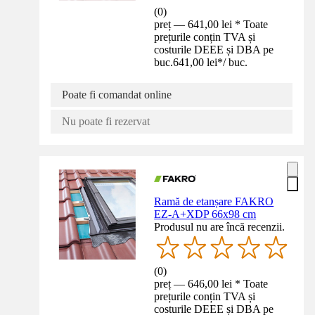
(
0
)
preț — 641,00 lei * Toate
prețurile conțin TVA și
costurile DEEE și DBA pe
buc.
641,00 lei
*
/
buc.
Poate fi comandat online
Nu poate fi rezervat
Ramă de etanșare FAKRO
EZ-A+XDP 66x98 cm
Produsul nu are încă recenzii.
(
0
)
preț — 646,00 lei * Toate
prețurile conțin TVA și
costurile DEEE și DBA pe