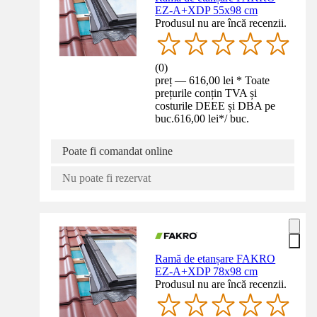
EZ-A+XDP 55x98 cm
Produsul nu are încă recenzii.
(
0
)
preț — 616,00 lei * Toate
prețurile conțin TVA și
costurile DEEE și DBA pe
buc.
616,00 lei
*
/
buc.
Poate fi comandat online
Nu poate fi rezervat
Ramă de etanșare FAKRO
EZ-A+XDP 78x98 cm
Produsul nu are încă recenzii.