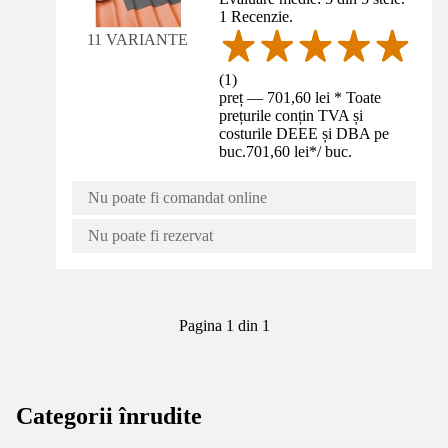
1 Recenzie.
11 VARIANTE
(
1
)
preț — 701,60 lei * Toate
prețurile conțin TVA și
costurile DEEE și DBA pe
buc.
701,60 lei
*
/
buc.
Nu poate fi comandat online
Nu poate fi rezervat
Pagina 1 din 1
Categorii înrudite