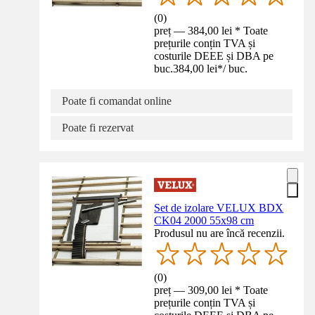
(
0
)
preț — 384,00 lei * Toate
prețurile conțin TVA și
costurile DEEE și DBA pe
buc.
384,00 lei
*
/
buc.
Poate fi comandat online
Poate fi rezervat
Set de izolare VELUX BDX
CK04 2000 55x98 cm
Produsul nu are încă recenzii.
(
0
)
preț — 309,00 lei * Toate
prețurile conțin TVA și