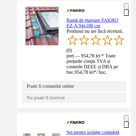
Ramă de etanșare FAKRO
EZ-A 94x180 cm
Produsul nu are încă recenzii.
(
0
)
preț — 954,78 lei * Toate
prețurile conțin TVA și
costurile DEEE și DBA pe
buc.
954,78 lei
*
/
buc.
Poate fi comandat online
Nu poate fi rezervat
Set pentru izolație completă