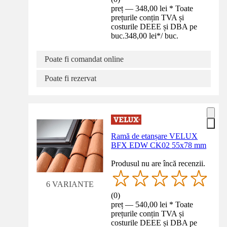
preț — 348,00 lei * Toate
prețurile conțin TVA și
costurile DEEE și DBA pe
buc.
348,00 lei
*
/
buc.
Poate fi comandat online
Poate fi rezervat
Ramă de etanșare VELUX
BFX EDW CK02 55x78 mm
Produsul nu are încă recenzii.
6 VARIANTE
(
0
)
preț — 540,00 lei * Toate
prețurile conțin TVA și
costurile DEEE și DBA pe