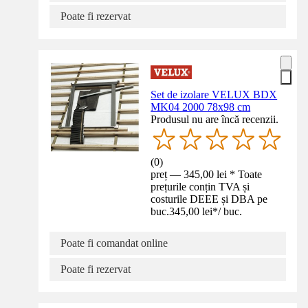
Poate fi rezervat
Set de izolare VELUX BDX
MK04 2000 78x98 cm
Produsul nu are încă recenzii.
(
0
)
preț — 345,00 lei * Toate
prețurile conțin TVA și
costurile DEEE și DBA pe
buc.
345,00 lei
*
/
buc.
Poate fi comandat online
Poate fi rezervat