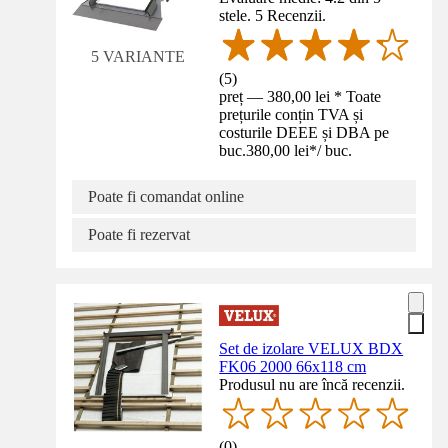
stele. 5 Recenzii.
5 VARIANTE
(
5
)
preț — 380,00 lei * Toate
prețurile conțin TVA și
costurile DEEE și DBA pe
buc.
380,00 lei
*
/
buc.
Poate fi comandat online
Poate fi rezervat
Set de izolare VELUX BDX
FK06 2000 66x118 cm
Produsul nu are încă recenzii.
(
0
)