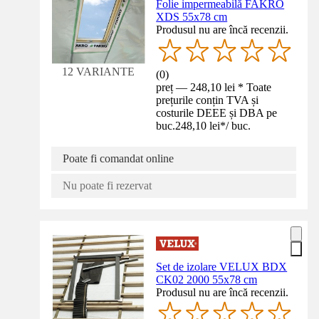
Folie impermeabilă FAKRO
XDS 55x78 cm
Produsul nu are încă recenzii.
12 VARIANTE
(
0
)
preț — 248,10 lei * Toate
prețurile conțin TVA și
costurile DEEE și DBA pe
buc.
248,10 lei
*
/
buc.
Poate fi comandat online
Nu poate fi rezervat
Set de izolare VELUX BDX
CK02 2000 55x78 cm
Produsul nu are încă recenzii.