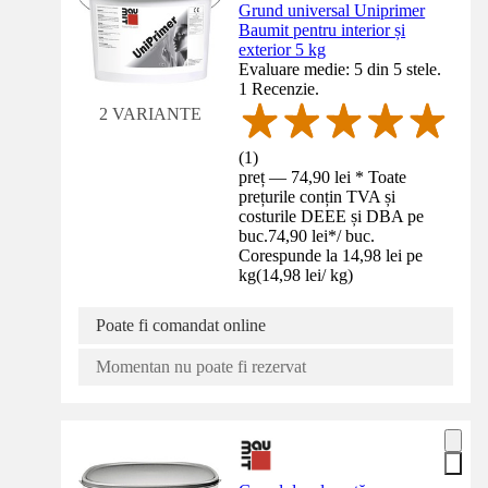
Grund universal Uniprimer
Baumit pentru interior și
exterior 5 kg
Evaluare medie: 5 din 5 stele.
1 Recenzie.
2 VARIANTE
(
1
)
preț — 74,90 lei * Toate
prețurile conțin TVA și
costurile DEEE și DBA pe
buc.
74,90 lei
*
/
buc.
Corespunde la 14,98 lei pe
kg
(
14,98 lei
/
kg
)
Poate fi comandat online
Momentan nu poate fi rezervat