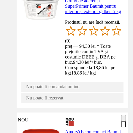
Grund de aderență
SuperPrimer Baumit pentru
interior și exterior galben 5 kg
Produsul nu are încă recenzii.
(
0
)
preț — 94,30 lei * Toate
prețurile conțin TVA și
costurile DEEE și DBA pe
buc.
94,30 lei
*
/
buc.
Corespunde la 18,86 lei pe
kg
(
18,86 lei
/
kg
)
Nu poate fi comandat online
Nu poate fi rezervat
NOU
Amorsă beton contact Baumit