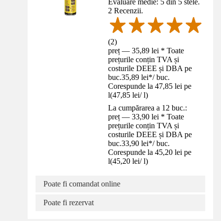
Evaluare medie: 5 din 5 stele.
2 Recenzii.
(
2
)
preț — 35,89 lei * Toate
prețurile conțin TVA și
costurile DEEE și DBA pe
buc.
35,89 lei
*
/
buc.
Corespunde la 47,85 lei pe
l
(
47,85 lei
/
l
)
La cumpărarea a 12 buc.:
preț — 33,90 lei * Toate
prețurile conțin TVA și
costurile DEEE și DBA pe
buc.
33,90 lei
*
/
buc.
Corespunde la 45,20 lei pe
l
(
45,20 lei
/
l
)
Poate fi comandat online
Poate fi rezervat