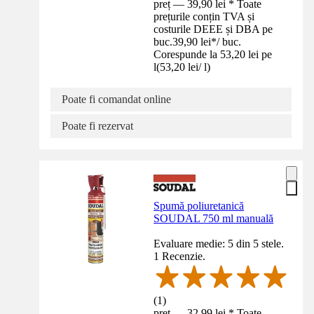
preț — 39,90 lei * Toate
prețurile conțin TVA și
costurile DEEE și DBA pe
buc.
39,90 lei
*
/
buc.
Corespunde la 53,20 lei pe
l
(
53,20 lei
/
l
)
Poate fi comandat online
Poate fi rezervat
Spumă poliuretanică
SOUDAL 750 ml manuală
Evaluare medie: 5 din 5 stele.
1 Recenzie.
(
1
)
preț — 32,99 lei * Toate