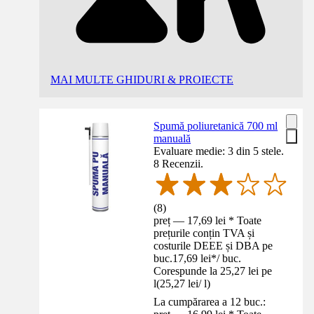
MAI MULTE GHIDURI & PROIECTE
Spumă poliuretanică 700 ml
manuală
Evaluare medie: 3 din 5 stele.
8 Recenzii.
(
8
)
preț — 17,69 lei * Toate
prețurile conțin TVA și
costurile DEEE și DBA pe
buc.
17,69 lei
*
/
buc.
Corespunde la 25,27 lei pe
l
(
25,27 lei
/
l
)
La cumpărarea a 12 buc.: