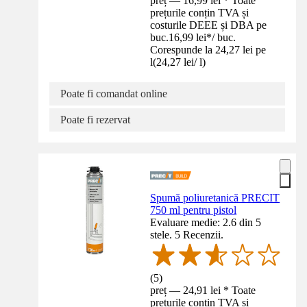
preț — 16,99 lei * Toate
prețurile conțin TVA și
costurile DEEE și DBA pe
buc.
16,99 lei
*
/
buc.
Corespunde la 24,27 lei pe
l
(
24,27 lei
/
l
)
Poate fi comandat online
Poate fi rezervat
Spumă poliuretanică PRECIT
750 ml pentru pistol
Evaluare medie: 2.6 din 5
stele. 5 Recenzii.
(
5
)
preț — 24,91 lei * Toate
prețurile conțin TVA și