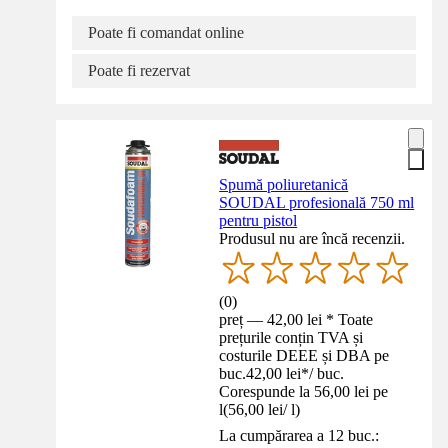
Poate fi comandat online
Poate fi rezervat
Spumă poliuretanică
SOUDAL profesională 750 ml
pentru pistol
Produsul nu are încă recenzii.
(
0
)
preț — 42,00 lei * Toate
prețurile conțin TVA și
costurile DEEE și DBA pe
buc.
42,00 lei
*
/
buc.
Corespunde la 56,00 lei pe
l
(
56,00 lei
/
l
)
La cumpărarea a 12 buc.: