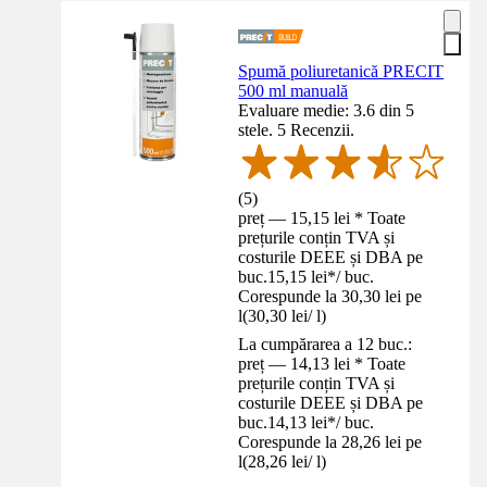
Spumă poliuretanică PRECIT
500 ml manuală
Evaluare medie: 3.6 din 5
stele. 5 Recenzii.
(
5
)
preț — 15,15 lei * Toate
prețurile conțin TVA și
costurile DEEE și DBA pe
buc.
15,15 lei
*
/
buc.
Corespunde la 30,30 lei pe
l
(
30,30 lei
/
l
)
La cumpărarea a 12 buc.:
preț — 14,13 lei * Toate
prețurile conțin TVA și
costurile DEEE și DBA pe
buc.
14,13 lei
*
/
buc.
Corespunde la 28,26 lei pe
l
(
28,26 lei
/
l
)