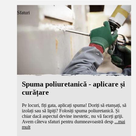
Sfaturi
Spuma poliuretanică - aplicare și
curățare
Pe locuri, fiți gata, aplicați spuma! Doriți să etanșați, să
izolați sau să lipiți? Folosiți spuma poliuretanică. Și
chiar dacă aspectul devine inestetic, nu vă faceți griji.
Avem câteva sfaturi pentru dumneavoastră desp
...
mai
mult