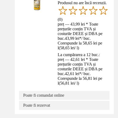
Produsul nu are încă recenzii.
(
0
)
preț — 43,99 lei * Toate
prețurile conțin TVA și
costurile DEEE și DBA pe
buc.
43,99 lei
*
/
buc.
Corespunde la 58,65 lei pe
l
(
58,65 lei
/
l
)
La cumpărarea a 12 buc.:
preț — 42,61 lei * Toate
prețurile conțin TVA și
costurile DEEE și DBA pe
buc.
42,61 lei
*
/
buc.
Corespunde la 56,81 lei pe
l
(
56,81 lei
/
l
)
Poate fi comandat online
Poate fi rezervat