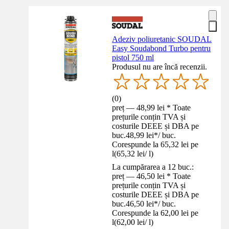
Adeziv poliuretanic SOUDAL
Easy Soudabond Turbo pentru
pistol 750 ml
Produsul nu are încă recenzii.
(
0
)
preț — 48,99 lei * Toate
prețurile conțin TVA și
costurile DEEE și DBA pe
buc.
48,99 lei
*
/
buc.
Corespunde la 65,32 lei pe
l
(
65,32 lei
/
l
)
La cumpărarea a 12 buc.:
preț — 46,50 lei * Toate
prețurile conțin TVA și
costurile DEEE și DBA pe
buc.
46,50 lei
*
/
buc.
Corespunde la 62,00 lei pe
l
(
62,00 lei
/
l
)