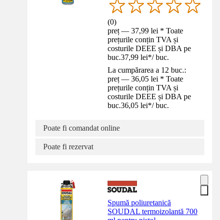
(
0
)
preț — 37,99 lei * Toate
prețurile conțin TVA și
costurile DEEE și DBA pe
buc.
37,99 lei
*
/
buc.
La cumpărarea a 12 buc.:
preț — 36,05 lei * Toate
prețurile conțin TVA și
costurile DEEE și DBA pe
buc.
36,05 lei
*
/
buc.
Poate fi comandat online
Poate fi rezervat
Spumă poliuretanică
SOUDAL termoizolantă 700