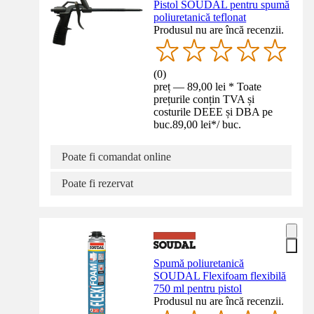
Pistol SOUDAL pentru spumă
poliuretanică teflonat
Produsul nu are încă recenzii.
(
0
)
preț — 89,00 lei * Toate
prețurile conțin TVA și
costurile DEEE și DBA pe
buc.
89,00 lei
*
/
buc.
Poate fi comandat online
Poate fi rezervat
Spumă poliuretanică
SOUDAL Flexifoam flexibilă
750 ml pentru pistol
Produsul nu are încă recenzii.