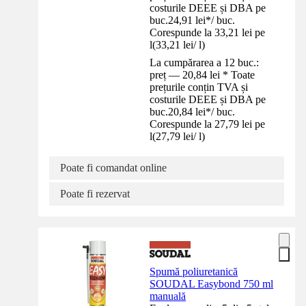
costurile DEEE și DBA pe
buc.
24,91 lei
*
/
buc.
Corespunde la 33,21 lei pe
l
(
33,21 lei
/
l
)
La cumpărarea a 12 buc.:
preț — 20,84 lei * Toate
prețurile conțin TVA și
costurile DEEE și DBA pe
buc.
20,84 lei
*
/
buc.
Corespunde la 27,79 lei pe
l
(
27,79 lei
/
l
)
Poate fi comandat online
Poate fi rezervat
Spumă poliuretanică
SOUDAL Easybond 750 ml
manuală