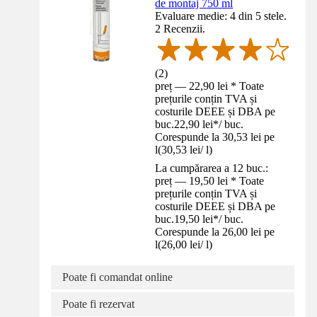
de montaj 750 ml
Evaluare medie: 4 din 5 stele.
2 Recenzii.
(
2
)
preț — 22,90 lei * Toate
prețurile conțin TVA și
costurile DEEE și DBA pe
buc.
22,90 lei
*
/
buc.
Corespunde la 30,53 lei pe
l
(
30,53 lei
/
l
)
La cumpărarea a 12 buc.:
preț — 19,50 lei * Toate
prețurile conțin TVA și
costurile DEEE și DBA pe
buc.
19,50 lei
*
/
buc.
Corespunde la 26,00 lei pe
l
(
26,00 lei
/
l
)
Poate fi comandat online
Poate fi rezervat