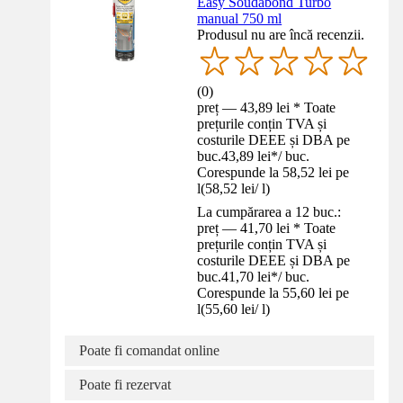
Easy Soudabond Turbo
manual 750 ml
Produsul nu are încă recenzii.
(
0
)
preț — 43,89 lei * Toate
prețurile conțin TVA și
costurile DEEE și DBA pe
buc.
43,89 lei
*
/
buc.
Corespunde la 58,52 lei pe
l
(
58,52 lei
/
l
)
La cumpărarea a 12 buc.:
preț — 41,70 lei * Toate
prețurile conțin TVA și
costurile DEEE și DBA pe
buc.
41,70 lei
*
/
buc.
Corespunde la 55,60 lei pe
l
(
55,60 lei
/
l
)
Poate fi comandat online
Poate fi rezervat