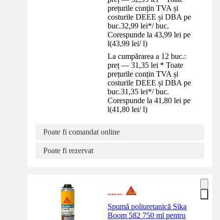
prețurile conțin TVA și
costurile DEEE și DBA pe
buc.
32,99 lei
*
/
buc.
Corespunde la 43,99 lei pe
l
(
43,99 lei
/
l
)
La cumpărarea a 12 buc.:
preț — 31,35 lei * Toate
prețurile conțin TVA și
costurile DEEE și DBA pe
buc.
31,35 lei
*
/
buc.
Corespunde la 41,80 lei pe
l
(
41,80 lei
/
l
)
Poate fi comandat online
Poate fi rezervat
Spumă poliuretanică Sika
Boom 582 750 ml pentru