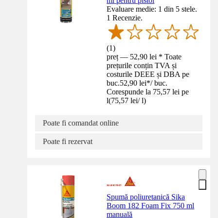
ml pentru pistol
Evaluare medie: 1 din 5 stele.
1 Recenzie.
(
1
)
preț — 52,90 lei * Toate
prețurile conțin TVA și
costurile DEEE și DBA pe
buc.
52,90 lei
*
/
buc.
Corespunde la 75,57 lei pe
l
(
75,57 lei
/
l
)
Poate fi comandat online
Poate fi rezervat
Spumă poliuretanică Sika
Boom 182 Foam Fix 750 ml
manuală