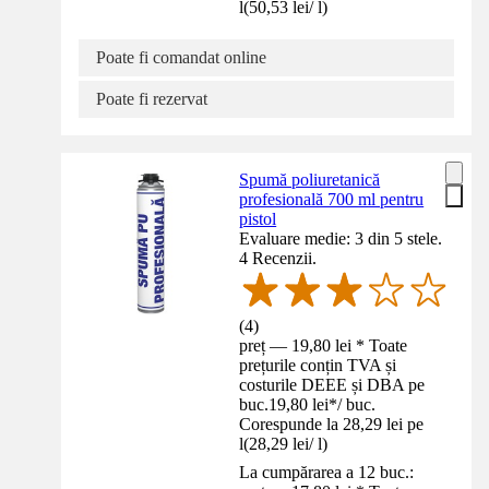
l
(
50,53 lei
/
l
)
Poate fi comandat online
Poate fi rezervat
Spumă poliuretanică
profesională 700 ml pentru
pistol
Evaluare medie: 3 din 5 stele.
4 Recenzii.
(
4
)
preț — 19,80 lei * Toate
prețurile conțin TVA și
costurile DEEE și DBA pe
buc.
19,80 lei
*
/
buc.
Corespunde la 28,29 lei pe
l
(
28,29 lei
/
l
)
La cumpărarea a 12 buc.: