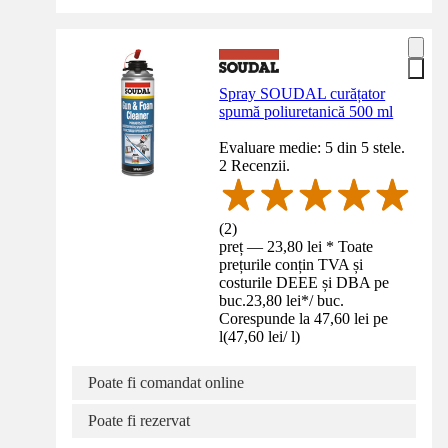
Spray SOUDAL curățator
spumă poliuretanică 500 ml
Evaluare medie: 5 din 5 stele.
2 Recenzii.
(
2
)
preț — 23,80 lei * Toate
prețurile conțin TVA și
costurile DEEE și DBA pe
buc.
23,80 lei
*
/
buc.
Corespunde la 47,60 lei pe
l
(
47,60 lei
/
l
)
Poate fi comandat online
Poate fi rezervat