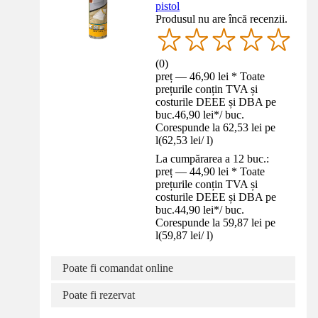
pistol
Produsul nu are încă recenzii.
(
0
)
preț — 46,90 lei * Toate
prețurile conțin TVA și
costurile DEEE și DBA pe
buc.
46,90 lei
*
/
buc.
Corespunde la 62,53 lei pe
l
(
62,53 lei
/
l
)
La cumpărarea a 12 buc.:
preț — 44,90 lei * Toate
prețurile conțin TVA și
costurile DEEE și DBA pe
buc.
44,90 lei
*
/
buc.
Corespunde la 59,87 lei pe
l
(
59,87 lei
/
l
)
Poate fi comandat online
Poate fi rezervat