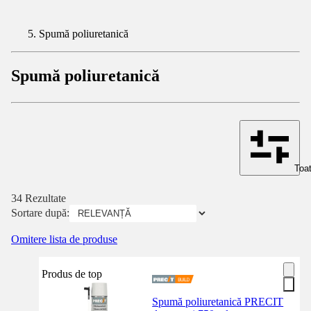
Spumă poliuretanică
Spumă poliuretanică
Toat
34 Rezultate
Sortare după:
Omitere lista de produse
Produs de top
Spumă poliuretanică PRECIT