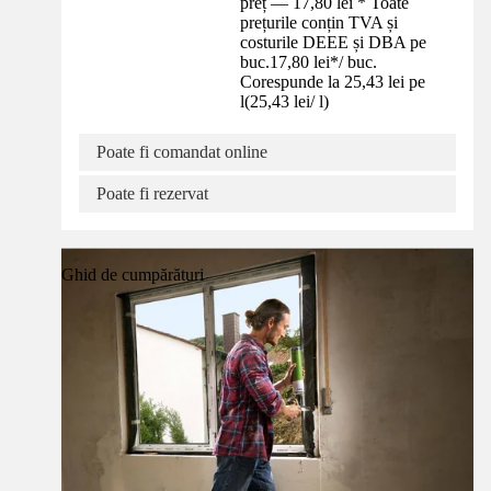
preț — 17,80 lei * Toate
prețurile conțin TVA și
costurile DEEE și DBA pe
buc.
17,80 lei
*
/
buc.
Corespunde la 25,43 lei pe
l
(
25,43 lei
/
l
)
Poate fi comandat online
Poate fi rezervat
Ghid de cumpărături