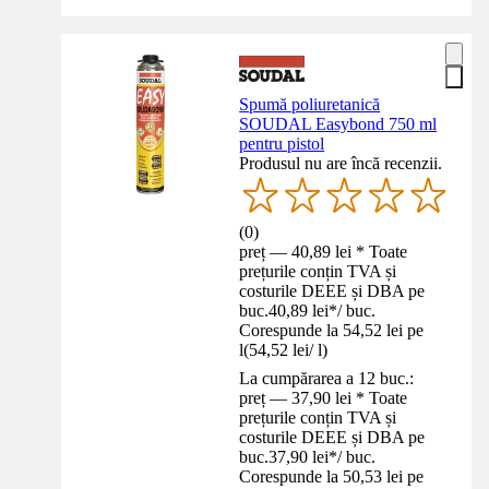
Spumă poliuretanică
SOUDAL Easybond 750 ml
pentru pistol
Produsul nu are încă recenzii.
(
0
)
preț — 40,89 lei * Toate
prețurile conțin TVA și
costurile DEEE și DBA pe
buc.
40,89 lei
*
/
buc.
Corespunde la 54,52 lei pe
l
(
54,52 lei
/
l
)
La cumpărarea a 12 buc.:
preț — 37,90 lei * Toate
prețurile conțin TVA și
costurile DEEE și DBA pe
buc.
37,90 lei
*
/
buc.
Corespunde la 50,53 lei pe