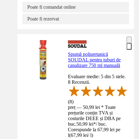
Poate fi comandat online
Poate fi rezervat
Spumă poliuretanică
SOUDAL pentru tuburi de
canalizare 750 ml manuală
Evaluare medie: 5 din 5 stele.
8 Recenzii.
(
8
)
preț — 50,99 lei * Toate
prețurile conțin TVA și
costurile DEEE și DBA pe
buc.
50,99 lei
*
/
buc.
Corespunde la 67,99 lei pe
l
(
67,99 lei
/
l
)