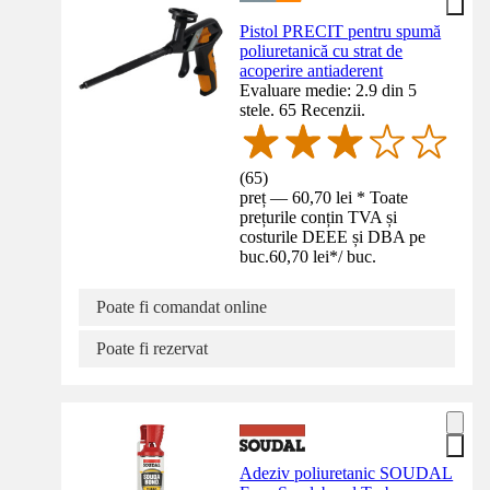
Pistol PRECIT pentru spumă
poliuretanică cu strat de
acoperire antiaderent
Evaluare medie: 2.9 din 5
stele. 65 Recenzii.
(
65
)
preț — 60,70 lei * Toate
prețurile conțin TVA și
costurile DEEE și DBA pe
buc.
60,70 lei
*
/
buc.
Poate fi comandat online
Poate fi rezervat
Adeziv poliuretanic SOUDAL