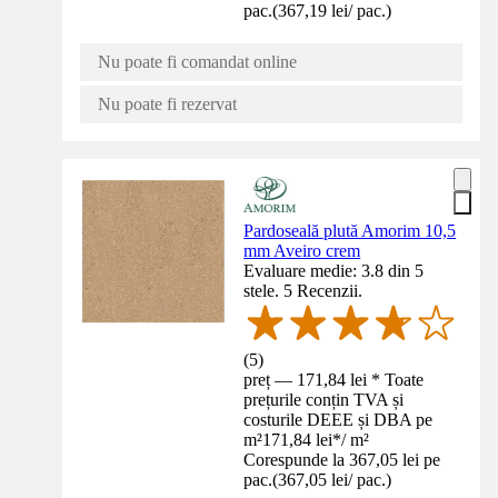
pac.
(
367,19 lei
/
pac.
)
Nu poate fi comandat online
Nu poate fi rezervat
Pardoseală plută Amorim 10,5
mm Aveiro crem
Evaluare medie: 3.8 din 5
stele. 5 Recenzii.
(
5
)
preț — 171,84 lei * Toate
prețurile conțin TVA și
costurile DEEE și DBA pe
m²
171,84 lei
*
/
m²
Corespunde la 367,05 lei pe
pac.
(
367,05 lei
/
pac.
)