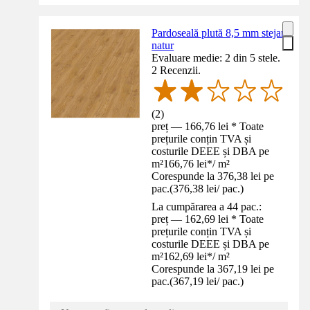
Pardoseală plută 8,5 mm stejar
natur
Evaluare medie: 2 din 5 stele.
2 Recenzii.
(
2
)
preț — 166,76 lei * Toate
prețurile conțin TVA și
costurile DEEE și DBA pe
m²
166,76 lei
*
/
m²
Corespunde la 376,38 lei pe
pac.
(
376,38 lei
/
pac.
)
La cumpărarea a 44 pac.:
preț — 162,69 lei * Toate
prețurile conțin TVA și
costurile DEEE și DBA pe
m²
162,69 lei
*
/
m²
Corespunde la 367,19 lei pe
pac.
(
367,19 lei
/
pac.
)