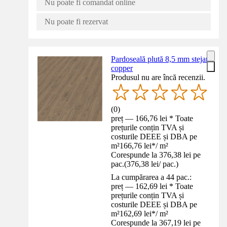
Nu poate fi comandat online
Nu poate fi rezervat
Pardoseală plută 8,5 mm stejar
copper
Produsul nu are încă recenzii.
(
0
)
preț — 166,76 lei * Toate
prețurile conțin TVA și
costurile DEEE și DBA pe
m²
166,76 lei
*
/
m²
Corespunde la 376,38 lei pe
pac.
(
376,38 lei
/
pac.
)
La cumpărarea a 44 pac.:
preț — 162,69 lei * Toate
prețurile conțin TVA și
costurile DEEE și DBA pe
m²
162,69 lei
*
/
m²
Corespunde la 367,19 lei pe