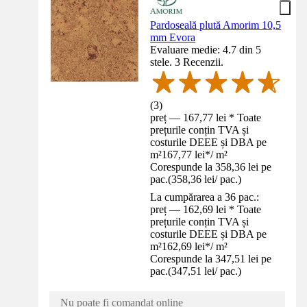
Pardoseală plută Amorim 10,5
mm Evora
Evaluare medie: 4.7 din 5
stele. 3 Recenzii.
(
3
)
preț — 167,77 lei * Toate
prețurile conțin TVA și
costurile DEEE și DBA pe
m²
167,77 lei
*
/
m²
Corespunde la 358,36 lei pe
pac.
(
358,36 lei
/
pac.
)
La cumpărarea a 36 pac.:
preț — 162,69 lei * Toate
prețurile conțin TVA și
costurile DEEE și DBA pe
m²
162,69 lei
*
/
m²
Corespunde la 347,51 lei pe
pac.
(
347,51 lei
/
pac.
)
Nu poate fi comandat online