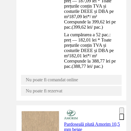
preț — 187,09 lei * Toate
prețurile conțin TVA și
costurile DEEE și DBA pe
m²
187,09 lei
*
/
m²
Corespunde la 399,62 lei pe
pac.
(
399,62 lei
/
pac.
)
La cumpărarea a 52 pac.:
preț — 182,01 lei * Toate
prețurile conțin TVA și
costurile DEEE și DBA pe
m²
182,01 lei
*
/
m²
Corespunde la 388,77 lei pe
pac.
(
388,77 lei
/
pac.
)
Nu poate fi comandat online
Nu poate fi rezervat
Pardoseală plută Amorim 10,5
mm beige