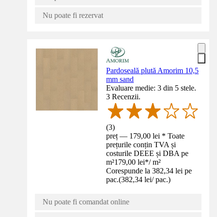
Nu poate fi rezervat
Pardoseală plută Amorim 10,5
mm sand
Evaluare medie: 3 din 5 stele.
3 Recenzii.
(
3
)
preț — 179,00 lei * Toate
prețurile conțin TVA și
costurile DEEE și DBA pe
m²
179,00 lei
*
/
m²
Corespunde la 382,34 lei pe
pac.
(
382,34 lei
/
pac.
)
Nu poate fi comandat online