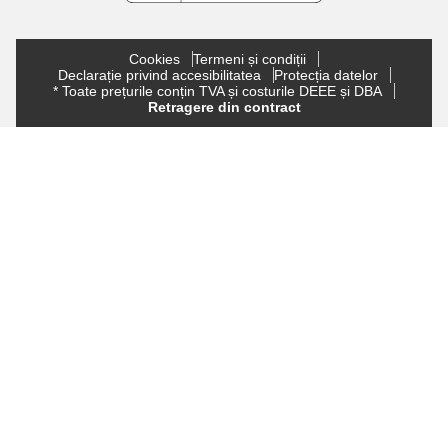
Cookies
Termeni și condiții
Declarație privind accesibilitatea
Protecția datelor
* Toate prețurile conțin TVA și costurile DEEE și DBA
Retragere din contract