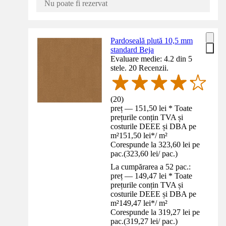
Nu poate fi rezervat
Pardoseală plută 10,5 mm
standard Beja
Evaluare medie: 4.2 din 5
stele. 20 Recenzii.
(
20
)
preț — 151,50 lei * Toate
prețurile conțin TVA și
costurile DEEE și DBA pe
m²
151,50 lei
*
/
m²
Corespunde la 323,60 lei pe
pac.
(
323,60 lei
/
pac.
)
La cumpărarea a 52 pac.:
preț — 149,47 lei * Toate
prețurile conțin TVA și
costurile DEEE și DBA pe
m²
149,47 lei
*
/
m²
Corespunde la 319,27 lei pe
pac.
(
319,27 lei
/
pac.
)