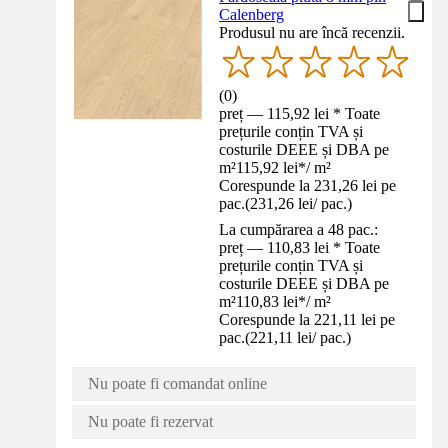
Calenberg
Produsul nu are încă recenzii.
(
0
)
preț — 115,92 lei * Toate
prețurile conțin TVA și
costurile DEEE și DBA pe
m²
115,92 lei
*
/
m²
Corespunde la 231,26 lei pe
pac.
(
231,26 lei
/
pac.
)
La cumpărarea a 48 pac.:
preț — 110,83 lei * Toate
prețurile conțin TVA și
costurile DEEE și DBA pe
m²
110,83 lei
*
/
m²
Corespunde la 221,11 lei pe
pac.
(
221,11 lei
/
pac.
)
Nu poate fi comandat online
Nu poate fi rezervat