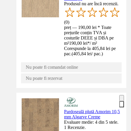
Produsul nu are încă recenzii.
(
0
)
preț — 190,00 lei * Toate
prețurile conțin TVA și
costurile DEEE și DBA pe
m²
190,00 lei
*
/
m²
Corespunde la 405,84 lei pe
pac.
(
405,84 lei
/
pac.
)
Nu poate fi comandat online
Nu poate fi rezervat
Pardoseală plută Amorim 10,5
mm Algarve Creme
Evaluare medie: 4 din 5 stele.
1 Recenzie.