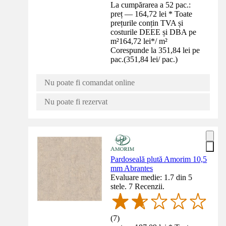
La cumpărarea a 52 pac.:
preț — 164,72 lei * Toate
prețurile conțin TVA și
costurile DEEE și DBA pe
m²
164,72 lei
*
/
m²
Corespunde la 351,84 lei pe
pac.
(
351,84 lei
/
pac.
)
Nu poate fi comandat online
Nu poate fi rezervat
Pardoseală plută Amorim 10,5
mm Abrantes
Evaluare medie: 1.7 din 5
stele. 7 Recenzii.
(
7
)