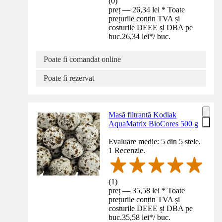
(
0
)
preț — 26,34 lei * Toate
prețurile conțin TVA și
costurile DEEE și DBA pe
buc.
26,34 lei
*
/
buc.
Poate fi comandat online
Poate fi rezervat
Masă filtrantă Kodiak
AquaMatrix BioCores 500 g
Evaluare medie: 5 din 5 stele.
1 Recenzie.
(
1
)
preț — 35,58 lei * Toate
prețurile conțin TVA și
costurile DEEE și DBA pe
buc.
35,58 lei
*
/
buc.