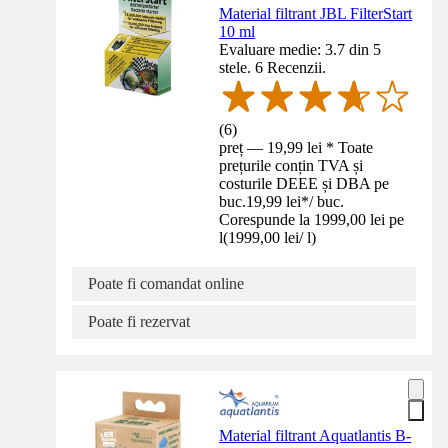
Material filtrant JBL FilterStart
10 ml
Evaluare medie: 3.7 din 5
stele. 6 Recenzii.
(
6
)
preț — 19,99 lei * Toate
prețurile conțin TVA și
costurile DEEE și DBA pe
buc.
19,99 lei
*
/
buc.
Corespunde la 1999,00 lei pe
l
(
1999,00 lei
/
l
)
Poate fi comandat online
Poate fi rezervat
Material filtrant Aquatlantis B-