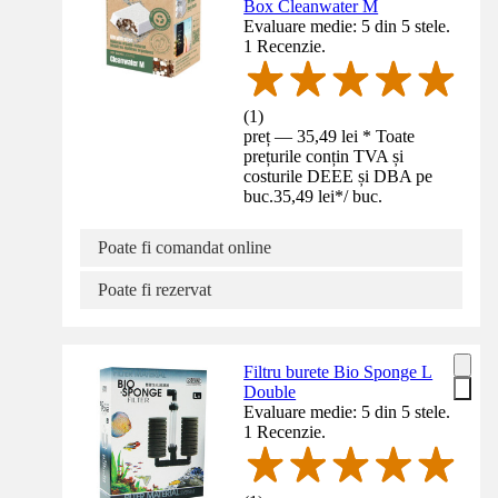
Box Cleanwater M
Evaluare medie: 5 din 5 stele.
1 Recenzie.
(
1
)
preț — 35,49 lei * Toate
prețurile conțin TVA și
costurile DEEE și DBA pe
buc.
35,49 lei
*
/
buc.
Poate fi comandat online
Poate fi rezervat
Filtru burete Bio Sponge L
Double
Evaluare medie: 5 din 5 stele.
1 Recenzie.