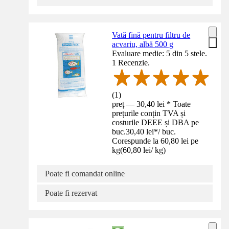
Vată fină pentru filtru de
acvariu, albă 500 g
Evaluare medie: 5 din 5 stele.
1 Recenzie.
(
1
)
preț — 30,40 lei * Toate
prețurile conțin TVA și
costurile DEEE și DBA pe
buc.
30,40 lei
*
/
buc.
Corespunde la 60,80 lei pe
kg
(
60,80 lei
/
kg
)
Poate fi comandat online
Poate fi rezervat