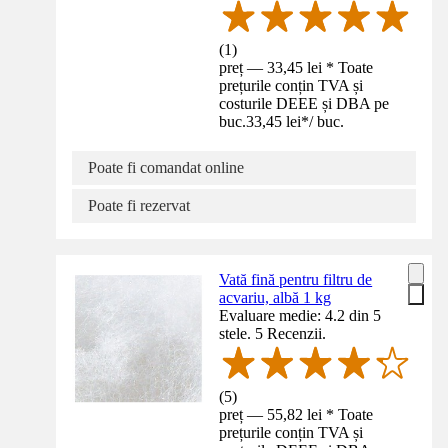
(
1
)
preț — 33,45 lei * Toate
prețurile conțin TVA și
costurile DEEE și DBA pe
buc.
33,45 lei
*
/
buc.
Poate fi comandat online
Poate fi rezervat
Vată fină pentru filtru de
acvariu, albă 1 kg
Evaluare medie: 4.2 din 5
stele. 5 Recenzii.
(
5
)
preț — 55,82 lei * Toate
prețurile conțin TVA și