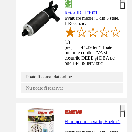
Rotor JBL E1901
Evaluare medie: 1 din 5 stele.
1 Recenzie.
(
1
)
preț — 144,39 lei * Toate
prețurile conțin TVA și
costurile DEEE și DBA pe
buc.
144,39 lei
*
/
buc.
Poate fi comandat online
Nu poate fi rezervat
Filtru pentru acvariu, Eheim 1
l