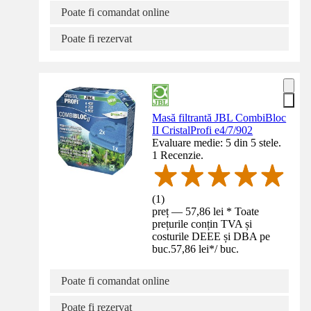
Poate fi comandat online
Poate fi rezervat
Masă filtrantă JBL CombiBloc
II CristalProfi e4/7/902
Evaluare medie: 5 din 5 stele.
1 Recenzie.
(
1
)
preț — 57,86 lei * Toate
prețurile conțin TVA și
costurile DEEE și DBA pe
buc.
57,86 lei
*
/
buc.
Poate fi comandat online
Poate fi rezervat