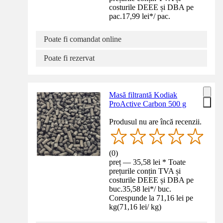
costurile DEEE și DBA pe
pac.
17,99 lei
*
/
pac.
Poate fi comandat online
Poate fi rezervat
Masă filtrantă Kodiak
ProActive Carbon 500 g
Produsul nu are încă recenzii.
(
0
)
preț — 35,58 lei * Toate
prețurile conțin TVA și
costurile DEEE și DBA pe
buc.
35,58 lei
*
/
buc.
Corespunde la 71,16 lei pe
kg
(
71,16 lei
/
kg
)