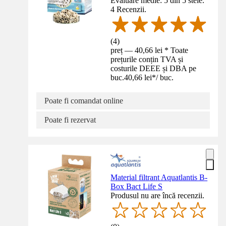
Evaluare medie: 5 din 5 stele.
4 Recenzii.
(
4
)
preț — 40,66 lei * Toate
prețurile conțin TVA și
costurile DEEE și DBA pe
buc.
40,66 lei
*
/
buc.
Poate fi comandat online
Poate fi rezervat
Material filtrant Aquatlantis B-
Box Bact Life S
Produsul nu are încă recenzii.