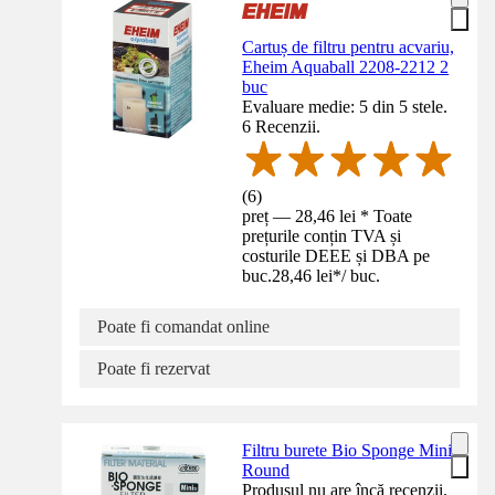
Cartuș de filtru pentru acvariu,
Eheim Aquaball 2208-2212 2
buc
Evaluare medie: 5 din 5 stele.
6 Recenzii.
(
6
)
preț — 28,46 lei * Toate
prețurile conțin TVA și
costurile DEEE și DBA pe
buc.
28,46 lei
*
/
buc.
Poate fi comandat online
Poate fi rezervat
Filtru burete Bio Sponge Mini
Round
Produsul nu are încă recenzii.