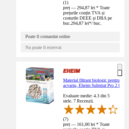
(
1
)
preț — 294,87 lei * Toate
prețurile conțin TVA și
costurile DEEE și DBA pe
buc.
294,87 lei
*
/
buc.
Poate fi comandat online
Nu poate fi rezervat
Material filtrant biologic pentru
acvariu, Eheim Substrat Pro 2 l
Evaluare medie: 4.3 din 5
stele. 7 Recenzii.
(
7
)
preț — 161,00 lei * Toate