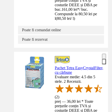
prețurile conțin TVA și
costurile DEEE și DBA pe
buc.
161,00 lei
*
/
buc.
Corespunde la 80,50 lei pe
l
(
80,50 lei
/
l
)
Poate fi comandat online
Poate fi rezervat
Pachet Tetra EasyCrystalFilter,
cu cărbune
Evaluare medie: 4.5 din 5
stele. 2 Recenzii.
(
2
)
preț — 36,00 lei * Toate
prețurile conțin TVA și
costurile DEEE și DBA pe