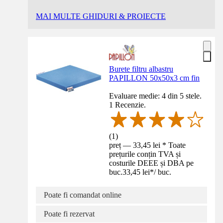
MAI MULTE GHIDURI & PROIECTE
Burete filtru albastru
PAPILLON 50x50x3 cm fin
Evaluare medie: 4 din 5 stele.
1 Recenzie.
(
1
)
preț — 33,45 lei * Toate
prețurile conțin TVA și
costurile DEEE și DBA pe
buc.
33,45 lei
*
/
buc.
Poate fi comandat online
Poate fi rezervat