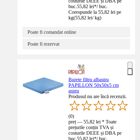
costurile DEEE și DBA pe
buc.
55,82 lei
*
/
buc.
Corespunde la 55,82 lei pe
kg
(
55,82 lei
/
kg
)
Poate fi comandat online
Poate fi rezervat
Burete filtru albastru
PAPILLON 50x50x5 cm
aspru
Produsul nu are încă recenzii.
(
0
)
preț — 55,82 lei * Toate
prețurile conțin TVA și
costurile DEEE și DBA pe
buc.
55,82 lei
*
/
buc.