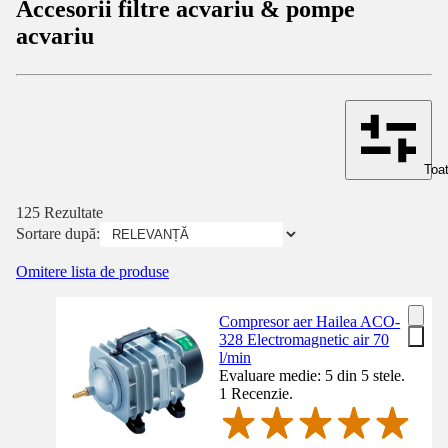
Accesorii filtre acvariu & pompe
acvariu
Toat
125 Rezultate
Sortare după:
Omitere lista de produse
Compresor aer Hailea ACO-
328 Electromagnetic air 70
l/min
Evaluare medie: 5 din 5 stele.
1 Recenzie.