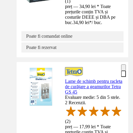
(
1
)
preț — 34,90 lei * Toate
prețurile conțin TVA și
costurile DEEE și DBA pe
buc.
34,90 lei
*
/
buc.
Poate fi comandat online
Poate fi rezervat
Lame de schimb pentru racleta
de curățare a geamurilor Tetra
GS 45
Evaluare medie: 5 din 5 stele.
2 Recenzii.
(
2
)
preț — 17,99 lei * Toate
prețurile conțin TVA și