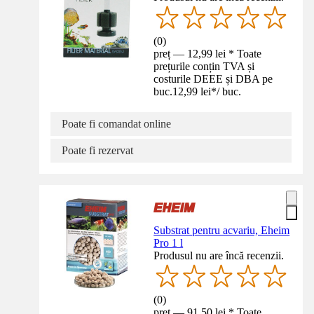
(
0
)
preț — 12,99 lei * Toate
prețurile conțin TVA și
costurile DEEE și DBA pe
buc.
12,99 lei
*
/
buc.
Poate fi comandat online
Poate fi rezervat
Substrat pentru acvariu, Eheim
Pro 1 l
Produsul nu are încă recenzii.
(
0
)
preț — 91,50 lei * Toate