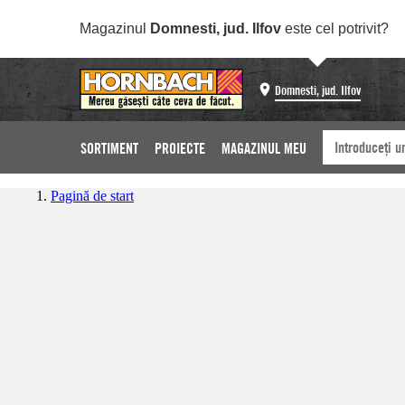
Magazinul
Domnesti, jud. Ilfov
este cel potrivit?
Domnesti, jud. Ilfov
SORTIMENT
PROIECTE
MAGAZINUL MEU
Pagină de start