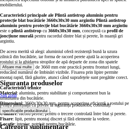
mobilierului.
Caracteristici principale ale Plintă antistrop aluminiu pentru
protecție blat bucătărie 3660x30x30 mm argintiu
Plintă antistrop
aluminiu pentru protecție blat bucătărie 3660x30x30 mm argintiu
este o
plintă antistrop
cu
3660x30x30 mm
, concepută ca
profil de
joncțiune murală
pentru racordul dintre blat și perete, în nuanță gri
argintiu.
De aceea merită să alegi: aluminiul oferă rezistență bună la uzura
zilnică din bucătărie, iar forma de racord perete ajută la acoperirea
rostului și la ghidarea stropilor de apă departe de zona din spatele
blatului. Lungimea de 3660 mm este practică pentru fronturi lungi,
Afișare mai multe
reducând numărul de îmbinări vizibile. Fixarea prin lipire permite
montaj rapid, fără găurire, atunci când suprafețele sunt pregătite corect.
Siguranța produselor
Caracteristici tehnice
Material
: aluminiu, pentru stabilitate și comportament bun la
Salt zonă
umiditatea din bucătărie.
Dimensiuni
: 3660x30x30 mm, pentru acoperirea eficientă a rostului pe
Pentru informații cu privire la siguranța produselor, consultați
lungimi mari.
.
specificațiile producătorului
Utilizare
: racord perete, pentru o trecere controlată între blat și perete.
Fixare
: lipit, pentru montaj discret și fără elemente la vedere.
Locație
: interior, potrivit pentru bucătărie.
Categorii suplimentare