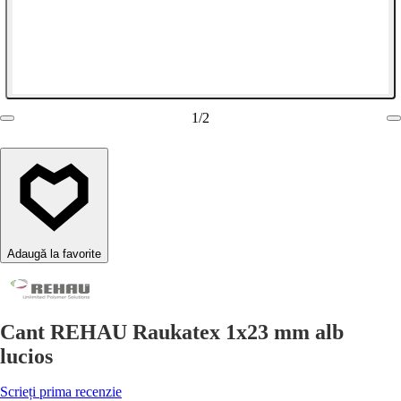
1
/
2
Adaugă la favorite
Cant REHAU Raukatex 1x23 mm alb
lucios
Scrieți prima recenzie