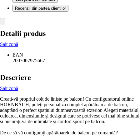
Recenzii din partea clienților
Detalii produs
Salt zonă
EAN
2007007975667
Descriere
Salt zonă
Creați-vă propriul colț de liniște pe balcon! Cu configuratorul online
HORNBACH, puteți personaliza complet apărătoarea de balcon,
adaptând-o perfect spațiului dumneavoastră exterior. Alegeți materialul,
culoarea, dimensiunile și designul care se potrivesc cel mai bine stilului
și bucurați-vă de intimitate și confort sporit pe balcon.
De ce să vă configurați apărătoarele de balcon pe comandă?