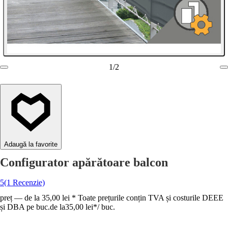
1
/
2
Adaugă la favorite
Configurator apărătoare balcon
5
(1 Recenzie)
preț — de la 35,00 lei * Toate prețurile conțin TVA și costurile DEEE
și DBA pe buc.
de la
35,00 lei
*
/
buc.