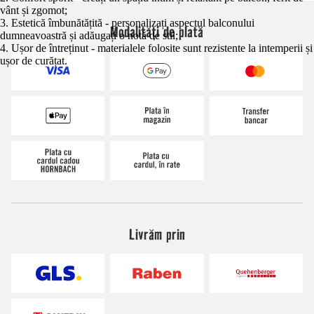
vânt și zgomot;
3. Estetică îmbunătățită - personalizați aspectul balconului
Modalități de plată
dumneavoastră și adăugați o notă de stil;
4. Ușor de întreținut - materialele folosite sunt rezistente la intemperii și
ușor de curățat.
Livrăm prin