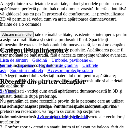
Alegeți dintre o varietate de materiale, culori și modele pentru a crea
apărătoarea perfectă pentru balconul dumneavoastră. Interfața intuitivă
vă ghidează pas cu pas în procesul de configurare, iar previzualizarea
3D vă permite să vedeți cum va arăta apărătoarea dumneavoastră
înainte de a o comanda.
Folosim doar materiale de înaltă calitate, rezistente la intemperii, pentru
Afișare mai multe
a asigura durabilitatea și estetica produsului final. Spacificați
dimensiunile exacte ale balconului dumneavoastră, iar noi ne ocupăm
Categorii suplimentare
de realizarea apărătorii la dimensiunile potrivite. Apărătoarea poate fi
ușor montată pe balustradă, fără a necesita cunoștințe tehnice avansate.
Lista de sărituri
Grădină
Umbrele, pavilioane &
pertine
Cum funcționează configuratorul?
Copertine
Pavilioane de grădină
Umbrele
rasă
Suporturi umbrelă
Accesorii protecţie solară
1. Alegeți materialul - selectați materialul dorit pentru apărătoare;
Recenzii din partea clienților
2. Personalizați - alegeți culoarea, modelul, dimensiunile și alte detalii
ale apărătorii;
3. Vizualizați - vedeți cum arată apărătoarea dumneavoastră în 3D și
Salt zonă
ajustați detaliile după preferințe.
Nu garantăm că toate recenziile provin de la persoane care au utilizat
sau achiziționat acest produs. Pentru mai multe informații privind
Care sunt avantajele configuratorului de apărătoare pentru balcon?
prelucrarea recenziilor, vă rugăm să consultați secțiunea
corespunzătoare din
Termeni și condiții generale.
1. Intruziune redusă - vă protejați de privirile indiscrete ale vecinilor și
trecătorilor;
2. Confort sporit - creați un spațiu intim și relaxant pe balcon, ferit de