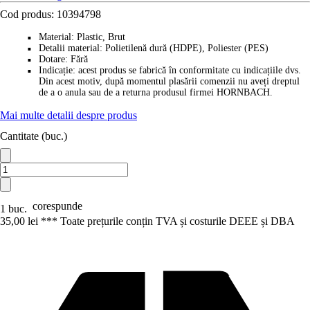
Cod produs:
10394798
Material
:
Plastic, Brut
■
Detalii material
:
Polietilenă dură (HDPE), Poliester (PES)
■
Dotare
:
Fără
■
Indicație
:
acest produs se fabrică în conformitate cu indicațiile dvs.
■
Din acest motiv, după momentul plasării comenzii nu aveți dreptul
de a o anula sau de a returna produsul firmei HORNBACH.
Mai multe detalii despre produs
Cantitate (buc.)
corespunde
1 buc.
35,00 lei *
*
* Toate prețurile conțin TVA și costurile DEEE și DBA