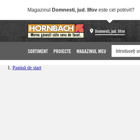
Magazinul
Domnesti, jud. Ilfov
este cel potrivit?
Domnesti, jud. Ilfov
SORTIMENT
PROIECTE
MAGAZINUL MEU
Pagină de start