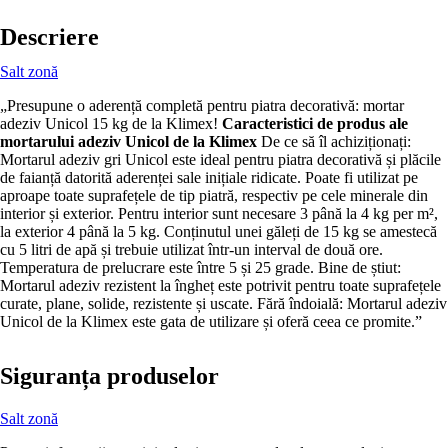
Descriere
Salt zonă
„Presupune o aderență completă pentru piatra decorativă: mortar
adeziv Unicol 15 kg de la Klimex!
Caracteristici de produs ale
mortarului adeziv Unicol de la Klimex
De ce să îl achiziționați:
Mortarul adeziv gri Unicol este ideal pentru piatra decorativă și plăcile
de faianță datorită aderenței sale inițiale ridicate. Poate fi utilizat pe
aproape toate suprafețele de tip piatră, respectiv pe cele minerale din
interior și exterior. Pentru interior sunt necesare 3 până la 4 kg per m²,
la exterior 4 până la 5 kg. Conținutul unei găleți de 15 kg se amestecă
cu 5 litri de apă și trebuie utilizat într-un interval de două ore.
Temperatura de prelucrare este între 5 și 25 grade. Bine de știut:
Mortarul adeziv rezistent la îngheț este potrivit pentru toate suprafețele
curate, plane, solide, rezistente și uscate. Fără îndoială: Mortarul adeziv
Unicol de la Klimex este gata de utilizare și oferă ceea ce promite.”
Siguranța produselor
Salt zonă