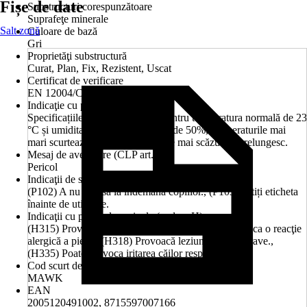
Fișe de date
Substructuri corespunzătoare
Suprafeţe minerale
Salt zonă
Culoare de bază
Gri
Proprietăţi substructură
Curat, Plan, Fix, Rezistent, Uscat
Certificat de verificare
EN 12004/C2TE
Indicaţie cu privire la oră
Specificațiile de timp sunt date pentru temperatura normală de 23
°C și umiditatea relativă a aerului de 50%, temperaturile mai
mari scurtează această durată, cele mai scăzute o prelungesc.
Mesaj de avertizare (CLP art. 20)
Pericol
Indicaţii de siguranţă (codare P)
(P102) A nu se lăsa la îndemâna copiilor., (P103) Citiți eticheta
înainte de utilizare.
Indicaţii cu privire la pericole (codare H)
(H315) Provoacă iritarea pielii., (H317) Poate provoca o reacţie
alergică a pielii., (H318) Provoacă leziuni oculare grave.,
(H335) Poate provoca iritarea căilor respiratorii
Cod scurt de produs (AKN)
MAWK
EAN
2005120491002, 8715597007166