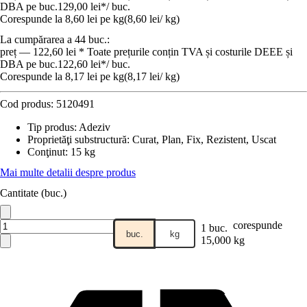
DBA pe buc.
129,00 lei
*
/
buc.
Corespunde la 8,60 lei pe kg
(
8,60 lei
/
kg
)
La cumpărarea a 44 buc.:
preț — 122,60 lei * Toate prețurile conțin TVA și costurile DEEE și
DBA pe buc.
122,60 lei
*
/
buc.
Corespunde la 8,17 lei pe kg
(
8,17 lei
/
kg
)
Cod produs:
5120491
Tip produs
:
Adeziv
Proprietăţi substructură
:
Curat, Plan, Fix, Rezistent, Uscat
Conţinut
:
15 kg
Mai multe detalii despre produs
Cantitate (buc.)
corespunde
1 buc.
buc.
kg
15,000 kg