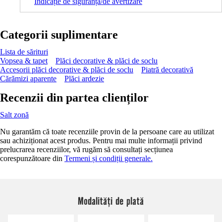
Indicație de siguranță/de avertizare
Categorii suplimentare
Lista de sărituri
Vopsea & tapet
Plăci decorative & plăci de soclu
Accesorii plăci decorative & plăci de soclu
Piatră decorativă
Cărămizi aparente
Plăci ardezie
Recenzii din partea clienților
Salt zonă
Nu garantăm că toate recenziile provin de la persoane care au utilizat
sau achiziționat acest produs. Pentru mai multe informații privind
prelucrarea recenziilor, vă rugăm să consultați secțiunea
corespunzătoare din
Termeni și condiții generale.
Modalități de plată