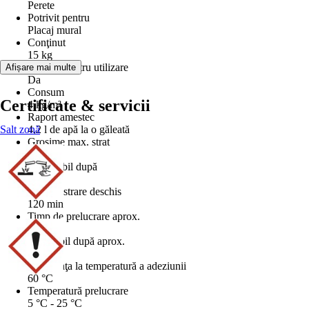
Perete
Potrivit pentru
Placaj mural
Conţinut
15 kg
Pregătit pentru utilizare
Afișare mai multe
Da
Consum
Certificate & servicii
4 kg/m²
Raport amestec
Salt zonă
4,2 l de apă la o găleată
Grosime max. strat
4 mm
Disponibil după
24 h
Timp păstrare deschis
120 min
Timp de prelucrare aprox.
4 h
Circulabil după aprox.
1 zile
Rezistenţa la temperatură a adeziunii
60 °C
Temperatură prelucrare
5 °C - 25 °C