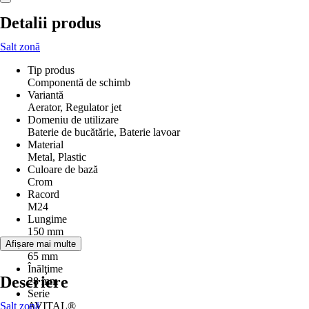
Detalii produs
Salt zonă
Tip produs
Componentă de schimb
Variantă
Aerator, Regulator jet
Domeniu de utilizare
Baterie de bucătărie, Baterie lavoar
Material
Metal, Plastic
Culoare de bază
Crom
Racord
M24
Lungime
150 mm
Lăţime
Afișare mai multe
65 mm
Înălţime
Descriere
28 mm
Serie
Salt zonă
AVITAL®