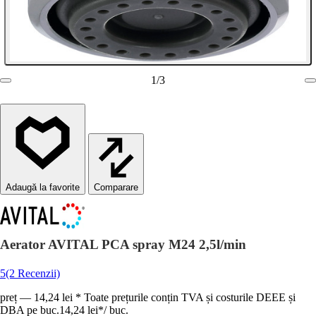
1
/
3
Comparare
Aerator AVITAL PCA spray M24 2,5l/min
5
(2 Recenzii)
preț — 14,24 lei * Toate prețurile conțin TVA și costurile DEEE și
DBA pe buc.
14,24 lei
*
/
buc.