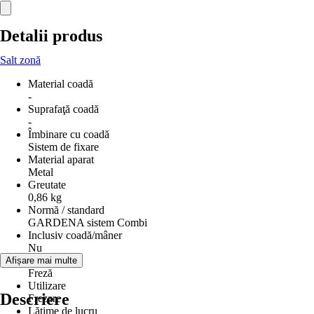
Detalii produs
Salt zonă
Material coadă
-
Suprafaţă coadă
-
Îmbinare cu coadă
Sistem de fixare
Material aparat
Metal
Greutate
0,86 kg
Normă / standard
GARDENA sistem Combi
Inclusiv coadă/mâner
Nu
Tip produs
Afișare mai multe
Freză
Utilizare
Descriere
Frezare
Lăţime de lucru