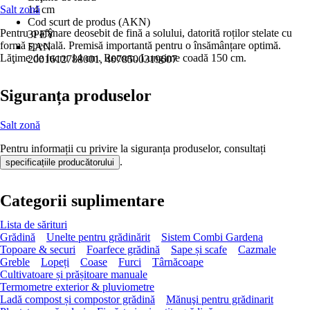
Salt zonă
14 cm
Cod scurt de produs (AKN)
Pentru o afânare deosebit de fină a solului, datorită roților stelate cu
3PEY
formă specială. Premisă importantă pentru o însămânțare optimă.
EAN
Lăţime de lucru 14 cm. Recom. Lungime coadă 150 cm.
2001612788001, 4078500319607
Siguranța produselor
Salt zonă
Pentru informații cu privire la siguranța produselor, consultați
.
specificațiile producătorului
Categorii suplimentare
Lista de sărituri
Grădină
Unelte pentru grădinărit
Sistem Combi Gardena
Topoare & securi
Foarfece grădină
Sape și scafe
Cazmale
Greble
Lopeți
Coase
Furci
Târnăcoape
Cultivatoare și prășitoare manuale
Termometre exterior & pluviometre
Ladă compost și compostor grădină
Mănuşi pentru grădinarit