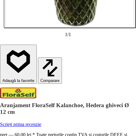
1
/
1
Comparare
Aranjament FloraSelf Kalanchoe, Hedera ghiveci Ø
12 cm
Scrieți prima recenzie
preț — 60,00 lei * Toate prețurile conțin TVA și costurile DEEE și