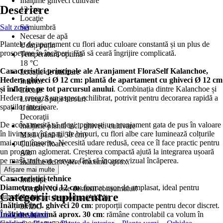
Înălţime ghiveci cultivare
Descriere
13 cm
Locaţie
Salt zonă
Semiumbră
Necesar de apă
Plantele de apartament cu flori aduc culoare constantă și un plus de
Udați puțin
prospețime în încăperi, fără să ceară îngrijire complicată.
Temperatură optimă
18 °C
Caracteristici principale ale
Aranjament FloraSelf Kalanchoe,
Locație de utilizare
Hedera ghiveci Ø 12 cm
:
plantă de apartament
cu
ghiveci Ø 12 cm
Interior
și
înflorire pe tot parcursul anului
. Combinația dintre Kalanchoe și
Locații
Hedera creează un aspect echilibrat, potrivit pentru decorarea rapidă a
Living, Spații birouri
spațiilor interioare.
Utilizare
Decoraţii
De aceea merită să alegi: primești un aranjament gata de pus în valoare
Înălțime plantă incl. ghiveci cultivare
în living sau în spații de birouri, cu flori albe care luminează colțurile
Mică (până la 50 cm)
mai puțin însorite. Necesită udare redusă, ceea ce îl face practic pentru
Culoare floare
un program aglomerat. Creșterea compactă ajută la integrarea ușoară
Alb
pe masă, raft sau pervaz, fără să încarce vizual încăperea.
Înălţime de creştere maximă aprox.
Afișare mai multe
30 cm
Caracteristici tehnice
Indicaţie
Diametru ghiveci 12 cm
: format ușor de amplasat, ideal pentru
Atenție: Nu este destinat consumului!
Categorii suplimentare
suprafețe mici.
Cod scurt de produs (AKN)
Înălțime incl. ghiveci 20 cm
: proporții compacte pentru decor discret.
3MZC
Înălțime maximă aprox. 30 cm
Lista de sărituri
: rămâne controlabil ca volum în
EAN