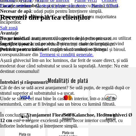
interior.
Grădină
Plante
Plante de interior
Plante verzi
Orhidee
4306517473921
Locație semiumbră
Plante carnivore
Cactuşi şi plante suculente
: se potrivește și în zone cu lumină filtrată.
Plante cu flori
Necesar de apă
: udați puțin pentru întreținere simplă.
Recenzii din partea clienților
Temperatură optimă 18 °C
: confortabilă pentru majoritatea
încăperilor.
Salt zonă
Avantaje
Nu garantăm că toate recenziile provin de la persoane care au utilizat
Decor imediat
: aranjament cu aspect complet din prima zi.
sau achiziționat acest produs. Pentru mai multe informații privind
Îngrijire ușoară
: udare redusă și cerințe clare de amplasare.
prelucrarea recenziilor, vă rugăm să consultați secțiunea
Potrivit pentru interior
: completează armonios livingul și biroul.
corespunzătoare din
Termeni și condiții generale.
Așază ghiveciul într-un loc luminos, dar ferit de soare direct, și udă
moderat doar când substratul se usucă la suprafață. Atenție: Nu este
destinat consumului!
Modalități de plată
Întrebări și răspunsuri:
Cât de des se udă acest aranjament? Se udă puțin, de regulă după ce
stratul superior al substratului s-a uscat.
Unde se simte cel mai bine în casă? În interior, într-o zonă de
semiumbră, cum ar fi livingul sau un birou cu lumină filtrată.
În concluzie:
Aranjament FloraSelf Kalanchoe, Hedera ghiveci Ø
12 cm
este o alegere excelentă pentru decor interior compact, cu
înflorire îndelungată și întreținere simplă.