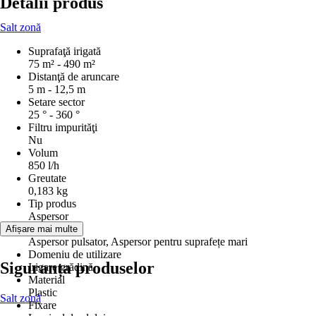
Detalii produs
Salt zonă
Suprafaţă irigată
75 m² - 490 m²
Distanţă de aruncare
5 m - 12,5 m
Setare sector
25 ° - 360 °
Filtru impurităţi
Nu
Volum
850 l/h
Greutate
0,183 kg
Tip produs
Aspersor
Model
Afișare mai multe
Aspersor pulsator, Aspersor pentru suprafețe mari
Domeniu de utilizare
Siguranța produselor
Irigare grădină
Material
Plastic
Salt zonă
Fixare