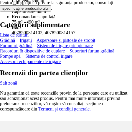
La nivelul solului
Pentru informații cu privire la siguranța produselor, consultați
Clasificare
.
specificațiile producătorului
Capătul sistemului
Recomandare suprafaţă
75 m² - 490 m²
Categorii suplimentare
EAN
4078500814102, 4078500814157
Lista de sărituri
Grădină
Irigații
Aspersoare și pistoale de stropit
Furtunuri grădină
Sistem de irigare prin picurare
Racorduri & dispozitive de cuplare
Suporturi furtun grădină
Pompe apă
Sisteme de control irigare
Accesorii echipamente de irigare
Recenzii din partea clienților
Salt zonă
Nu garantăm că toate recenziile provin de la persoane care au utilizat
sau achiziționat acest produs. Pentru mai multe informații privind
prelucrarea recenziilor, vă rugăm să consultați secțiunea
corespunzătoare din
Termeni și condiții generale.