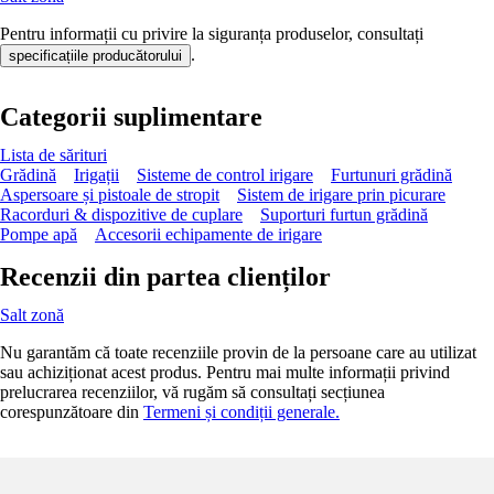
Pentru informații cu privire la siguranța produselor, consultați
.
specificațiile producătorului
Categorii suplimentare
Lista de sărituri
Grădină
Irigații
Sisteme de control irigare
Furtunuri grădină
Aspersoare și pistoale de stropit
Sistem de irigare prin picurare
Racorduri & dispozitive de cuplare
Suporturi furtun grădină
Pompe apă
Accesorii echipamente de irigare
Recenzii din partea clienților
Salt zonă
Nu garantăm că toate recenziile provin de la persoane care au utilizat
sau achiziționat acest produs. Pentru mai multe informații privind
prelucrarea recenziilor, vă rugăm să consultați secțiunea
corespunzătoare din
Termeni și condiții generale.