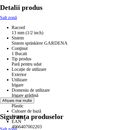
Detalii produs
Salt zonă
Racord
13 mm (1/2 inch)
Sistem
Sistem sprinklere GARDENA
Conţinut
1 Bucati
Tip produs
Pară pentru udat
Locație de utilizare
Exterior
Utilizare
Irigare
Domeniu de utilizare
Irigare grădină
Material
Afișare mai multe
Plastic
Culoare de bază
Siguranța produselor
Negru
EAN
4066407002203
Salt zonă