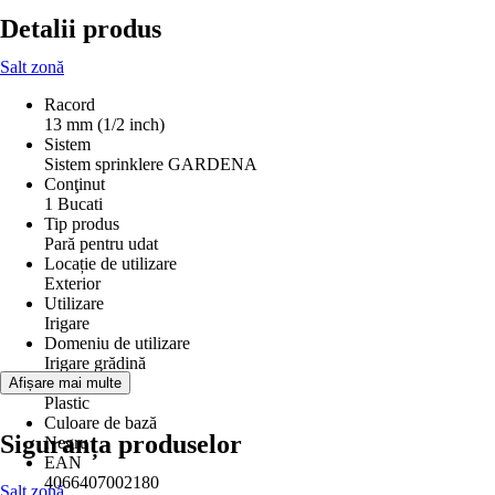
Detalii produs
Salt zonă
Racord
13 mm (1/2 inch)
Sistem
Sistem sprinklere GARDENA
Conţinut
1 Bucati
Tip produs
Pară pentru udat
Locație de utilizare
Exterior
Utilizare
Irigare
Domeniu de utilizare
Irigare grădină
Material
Afișare mai multe
Plastic
Culoare de bază
Siguranța produselor
Negru
EAN
4066407002180
Salt zonă