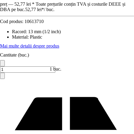
preț — 52,77 lei * Toate prețurile conțin TVA și costurile DEEE și
DBA pe buc.
52,77 lei
*
/
buc.
Cod produs:
10613710
Racord
:
13 mm (1/2 inch)
Material
:
Plastic
Mai multe detalii despre produs
Cantitate (buc.)
1 buc.