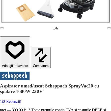
1
/
6
Comparare
Aspirator umed/uscat Scheppach SprayVac20 cu
spălare 1600W 230V
1
(2 Recenzii)
preț — 399,00 lei * Toate prețurile conțin TVA și costurile DEEE și