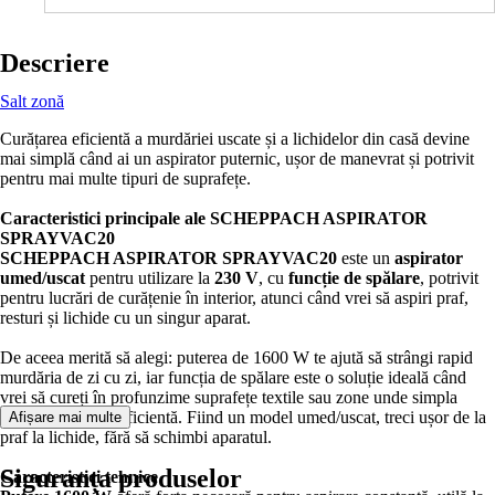
Descriere
Salt zonă
Curățarea eficientă a murdăriei uscate și a lichidelor din casă devine
mai simplă când ai un aspirator puternic, ușor de manevrat și potrivit
pentru mai multe tipuri de suprafețe.
Caracteristici principale ale SCHEPPACH ASPIRATOR
SPRAYVAC20
SCHEPPACH ASPIRATOR SPRAYVAC20
este un
aspirator
umed/uscat
pentru utilizare la
230 V
, cu
funcție de spălare
, potrivit
pentru lucrări de curățenie în interior, atunci când vrei să aspiri praf,
resturi și lichide cu un singur aparat.
De aceea merită să alegi: puterea de 1600 W te ajută să strângi rapid
murdăria de zi cu zi, iar funcția de spălare este o soluție ideală când
vrei să cureți în profunzime suprafețe textile sau zone unde simpla
aspirare nu este suficientă. Fiind un model umed/uscat, treci ușor de la
Afișare mai multe
praf la lichide, fără să schimbi aparatul.
Siguranța produselor
Caracteristici tehnice