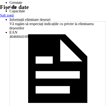
Greutate
Fișe de date
6 kg
Capacitate
Salt zonă
-
Informații eliminare deșeuri
Vă rugăm să respectați indicațiile cu privire la eliminarea
deșeurilor
EAN
4046664169277