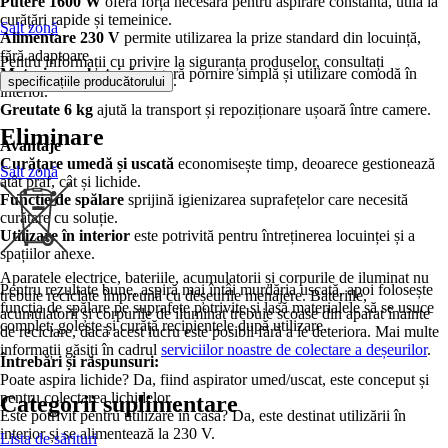
Putere 1600 W
oferă forța necesară pentru aspirare constantă, utilă la
curățări rapide și temeinice.
Salt zonă
Alimentare 230 V
permite utilizarea la prize standard din locuință,
fără adaptoare.
Pentru informații cu privire la siguranța produselor, consultați
Motorizare electrică
asigură pornire simplă și utilizare comodă în
.
specificațiile producătorului
interior.
Greutate 6 kg
ajută la transport și repoziționare ușoară între camere.
Eliminare
Avantaje
Curățare umedă și uscată
economisește timp, deoarece gestionează
Salt zonă
atât praf, cât și lichide.
Funcție de spălare
sprijină igienizarea suprafețelor care necesită
curățare cu soluție.
Utilizare în interior
este potrivită pentru întreținerea locuinței și a
spațiilor anexe.
Aparatele electrice, bateriile, acumulatorii și corpurile de iluminat nu
Pentru rezultate bune, aspiră mai întâi murdăria uscată, apoi folosește
trebuie reciclate împreună cu deșeurile menajere. Bateriile,
funcția de spălare pe suprafețe potrivite și lasă materialele să se usuce
acumulatorii și corpurile de iluminat trebuie scoase din aparat înainte
complet; golește și curăță recipientele după utilizare.
de reciclare, dacă acest lucru este posibil fără a le deteriora. Mai multe
informații găsiți în cadrul
serviciilor noastre de colectare a deșeurilor
.
Întrebări și răspunsuri:
Poate aspira lichide? Da, fiind aspirator umed/uscat, este conceput și
pentru colectarea lichidelor.
Categorii suplimentare
Este potrivit pentru utilizare în casă? Da, este destinat utilizării în
interior și se alimentează la 230 V.
Lista de sărituri