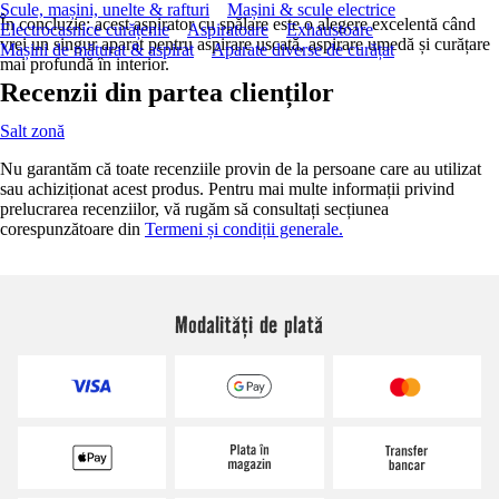
Scule, mașini, unelte & rafturi
Mașini & scule electrice
În concluzie: acest aspirator cu spălare este o alegere excelentă când
Electrocasnice curățenie
Aspiratoare
Exhaustoare
vrei un singur aparat pentru aspirare uscată, aspirare umedă și curățare
Mașini de măturat & aspirat
Aparate diverse de curățat
mai profundă în interior.
Recenzii din partea clienților
Salt zonă
Nu garantăm că toate recenziile provin de la persoane care au utilizat
sau achiziționat acest produs. Pentru mai multe informații privind
prelucrarea recenziilor, vă rugăm să consultați secțiunea
corespunzătoare din
Termeni și condiții generale.
Modalități de plată