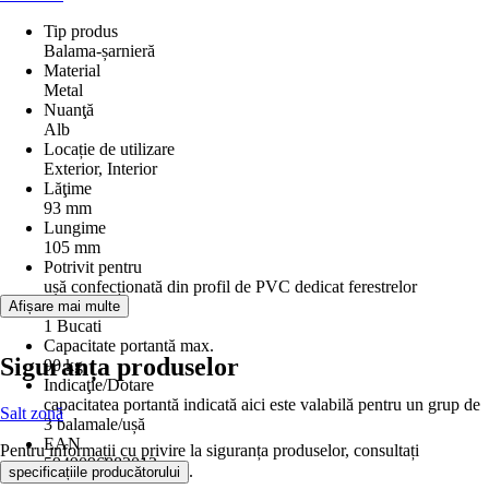
Tip produs
Balama-șarnieră
Material
Metal
Nuanţă
Alb
Locație de utilizare
Exterior, Interior
Lăţime
93 mm
Lungime
105 mm
Potrivit pentru
ușă confecționată din profil de PVC dedicat ferestrelor
Conţinut
Afișare mai multe
1 Bucati
Capacitate portantă max.
Siguranța produselor
90 kg
Indicaţie/Dotare
capacitatea portantă indicată aici este valabilă pentru un grup de
Salt zonă
3 balamale/ușă
EAN
Pentru informații cu privire la siguranța produselor, consultați
5949096882013
.
specificațiile producătorului