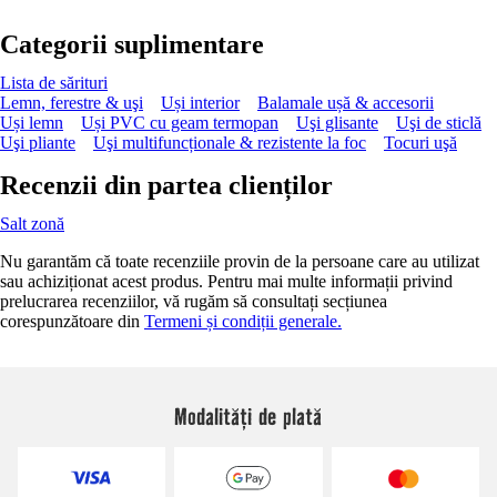
Categorii suplimentare
Lista de sărituri
Lemn, ferestre & uşi
Uși interior
Balamale ușă & accesorii
Uși lemn
Uși PVC cu geam termopan
Uşi glisante
Uşi de sticlă
Uşi pliante
Uşi multifuncționale & rezistente la foc
Tocuri uşă
Recenzii din partea clienților
Salt zonă
Nu garantăm că toate recenziile provin de la persoane care au utilizat
sau achiziționat acest produs. Pentru mai multe informații privind
prelucrarea recenziilor, vă rugăm să consultați secțiunea
corespunzătoare din
Termeni și condiții generale.
Modalități de plată