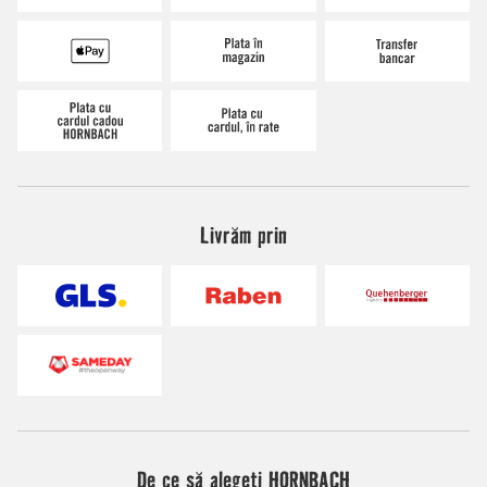
Livrăm prin
De ce să alegeți HORNBACH