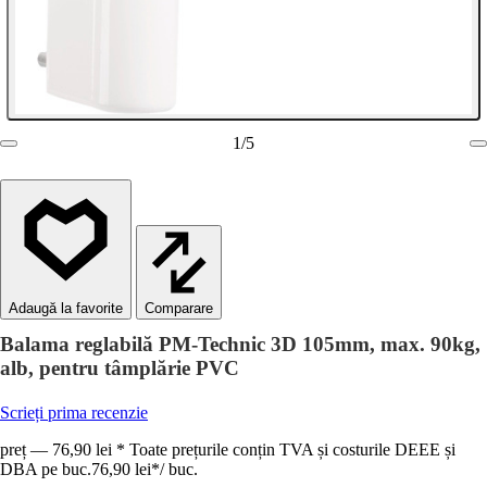
1
/
5
Comparare
Balama reglabilă PM-Technic 3D 105mm, max. 90kg,
alb, pentru tâmplărie PVC
Scrieți prima recenzie
preț — 76,90 lei * Toate prețurile conțin TVA și costurile DEEE și
DBA pe buc.
76,90 lei
*
/
buc.