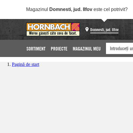
Magazinul
Domnesti, jud. Ilfov
este cel potrivit?
Domnesti, jud. Ilfov
SORTIMENT
PROIECTE
MAGAZINUL MEU
Pagină de start