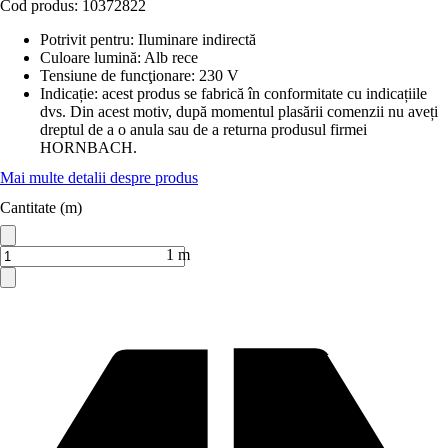
Cod produs:
10372822
Potrivit pentru
:
Iluminare indirectă
Culoare lumină
:
Alb rece
Tensiune de funcţionare
:
230 V
Indicație: acest produs se fabrică în conformitate cu indicațiile
dvs. Din acest motiv, după momentul plasării comenzii nu aveți
dreptul de a o anula sau de a returna produsul firmei
HORNBACH.
Mai multe detalii despre produs
Cantitate (m)
1 m