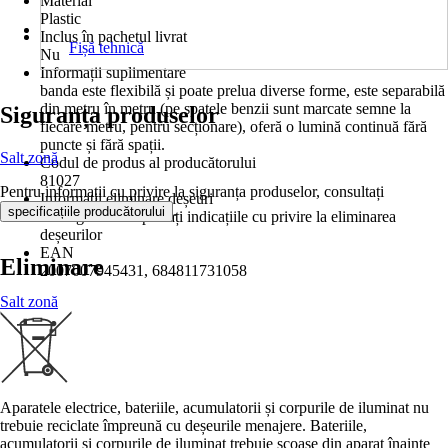
Material
Plastic
Inclus în pachetul livrat
Fișă tehnică
Nu
Informații suplimentare
banda este flexibilă și poate prelua diverse forme, este separabilă
din metru în metru (pe spatele benzii sunt marcate semne la
Siguranța produselor
fiecare metru, pentru secționare), oferă o lumină continuă fără
puncte și fără spații.
Salt zonă
Codul de produs al producătorului
81027
Pentru informații cu privire la siguranța produselor, consultați
Informații eliminare deșeuri
.
specificațiile producătorului
Vă rugăm să respectați indicațiile cu privire la eliminarea
deșeurilor
EAN
Eliminare
2007007945431, 684811731058
Salt zonă
Aparatele electrice, bateriile, acumulatorii și corpurile de iluminat nu
trebuie reciclate împreună cu deșeurile menajere. Bateriile,
acumulatorii și corpurile de iluminat trebuie scoase din aparat înainte