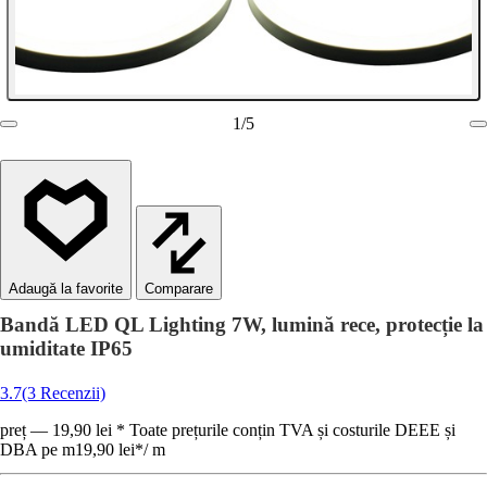
1
/
5
Comparare
Bandă LED QL Lighting 7W, lumină rece, protecție la
umiditate IP65
3.7
(3 Recenzii)
preț — 19,90 lei * Toate prețurile conțin TVA și costurile DEEE și
DBA pe m
19,90 lei
*
/
m