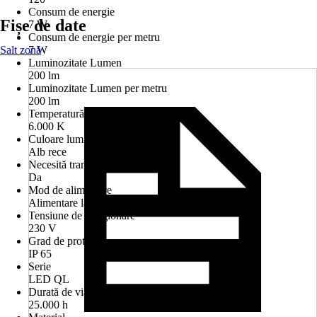
Consum de energie
Fișe de date
7 W
Consum de energie per metru
Salt zonă
7 W
Luminozitate Lumen
200 lm
Luminozitate Lumen per metru
200 lm
Temperatură de culoare
6.000 K
Culoare lumină
Alb rece
Necesită transformator
Da
Mod de alimentare
Alimentare la rețeaua electrică
Tensiune de funcţionare
230 V
Grad de protecție
IP 65
Serie
LED QL
Durată de viaţă a becului
25.000 h