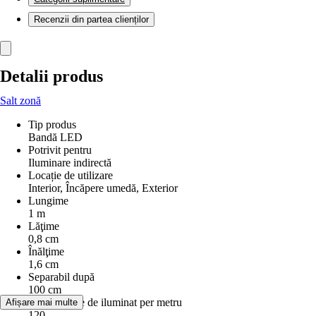
Recenzii din partea clienților
Detalii produs
Salt zonă
Tip produs
Bandă LED
Potrivit pentru
Iluminare indirectă
Locație de utilizare
Interior, Încăpere umedă, Exterior
Lungime
1 m
Lăţime
0,8 cm
Înălţime
1,6 cm
Separabil după
100 cm
Număr surse de iluminat per metru
Afișare mai multe
120