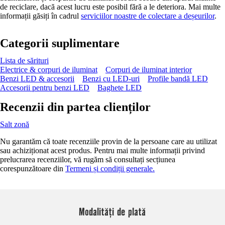
de reciclare, dacă acest lucru este posibil fără a le deteriora. Mai multe
informații găsiți în cadrul
serviciilor noastre de colectare a deșeurilor
.
Categorii suplimentare
Lista de sărituri
Electrice & corpuri de iluminat
Corpuri de iluminat interior
Benzi LED & accesorii
Benzi cu LED-uri
Profile bandă LED
Accesorii pentru benzi LED
Baghete LED
Recenzii din partea clienților
Salt zonă
Nu garantăm că toate recenziile provin de la persoane care au utilizat
sau achiziționat acest produs. Pentru mai multe informații privind
prelucrarea recenziilor, vă rugăm să consultați secțiunea
corespunzătoare din
Termeni și condiții generale.
Modalități de plată