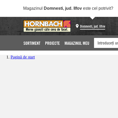
Magazinul
Domnesti, jud. Ilfov
este cel potrivit?
Domnesti, jud. Ilfov
SORTIMENT
PROIECTE
MAGAZINUL MEU
Pagină de start