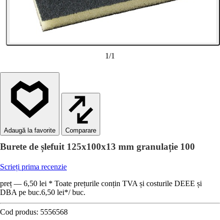
1
/
1
Comparare
Burete de șlefuit 125x100x13 mm granulație 100
Scrieți prima recenzie
preț — 6,50 lei * Toate prețurile conțin TVA și costurile DEEE și
DBA pe buc.
6,50 lei
*
/
buc.
Cod produs:
5556568