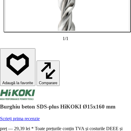
1
/
1
Comparare
Burghiu beton SDS-plus HiKOKI Ø15x160 mm
Scrieți prima recenzie
preț — 29,39 lei * Toate prețurile conțin TVA și costurile DEEE și