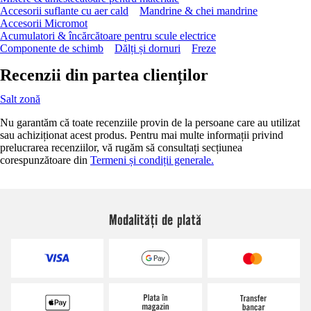
Accesorii suflante cu aer cald
Mandrine & chei mandrine
Accesorii Micromot
Acumulatori & încărcătoare pentru scule electrice
Componente de schimb
Dălți și dornuri
Freze
Recenzii din partea clienților
Salt zonă
Nu garantăm că toate recenziile provin de la persoane care au utilizat
sau achiziționat acest produs. Pentru mai multe informații privind
prelucrarea recenziilor, vă rugăm să consultați secțiunea
corespunzătoare din
Termeni și condiții generale.
Modalități de plată