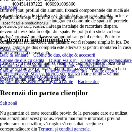
4004514187222, 4060991009860
Salt zonă
Bine de știut: profilul din aluminiu fixează componentele din sticlă ale
cabinei de duș și le stabilizează. Setul de duș cu pară mobilă, inclusiv
Pentru informații cu privire la siguranța produselor, consultați
baterie monocomandă, este integrat cu economie de spațiu în peretele
.
specificațiile producătorului
posterior, pe colț. Astfel, întreaga instalație de racordare dispare,
devenind invizibilă în colțul din spate. Pe polița din sticlă cu bară
curbată cromată puteți așeza șamponul sau gelul de duș. Pentru o
Categorii suplimentare
curățare mai facilă, rolele ușii glisante vor fi rabatate simplu în jos. De
aceea, cabina de duș completă este adecvată și pentru montarea în casa
Lista de sărituri
dumneavoastră de vacanță.
Baie & sanitare
Cabine de duș, cădițe & accesorii
Cabine de duș cu cădiță
Dușuri walk in
Cabine de duș rectangulare
Este clar: nu mai continuați să visați! Cu cabina wellness Ibiza de la
Cabine de duș semirotunde
Uși de duș
Pereți sticlă duș
Schulte veți aduce ca prin vrajă propria oază de stare de bine în baia
Praguri cabine de duș
Panouri decorative duș
Cădițe de duș
dumneavoastră. Și acest lucru îl veți realiza foarte rapid – vă mai
Accesorii & piese de schimb cabine duș
lipsește numai gelul de duș preferat.
Rigole duș & sisteme de duș fără cădițe
Raclete duş
Recenzii din partea clienților
Salt zonă
Nu garantăm că toate recenziile provin de la persoane care au utilizat
sau achiziționat acest produs. Pentru mai multe informații privind
prelucrarea recenziilor, vă rugăm să consultați secțiunea
corespunzătoare din
Termeni și condiții generale.