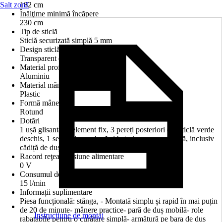
Salt zonă
182 cm
Înălţime minimă încăpere
230 cm
Tip de sticlă
Sticlă securizată simplă 5 mm
Design sticlă
Transparent deschis
Material profil
Aluminiu
Material mâner
Plastic
Formă mâner
Rotund
Dotări
1 ușă glisantă, 1 element fix, 3 pereți posteriori din sticlă verde
deschis, 1 set de duş cu bară și baterie monocomandă, inclusiv
cădiță de duș cu mască și scurgere
Racord reţea/Tensiune alimentare
0 V
Consumul de apă
15 l/min
Informații suplimentare
Piesa funcțională: stânga, - Montată simplu și rapid în mai puțin
de 20 de minute- mânere practice- pară de duș mobilă- role
Instrucţiune de montaj
rabatabile pentru o curățare simplă- armătură pe bara de duș