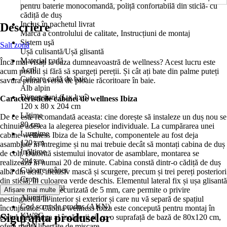
pentru baterie monocomandă, poliță confortabilă din sticlă- cu
cădiță de duș
Inclus în pachetul livrat
Descriere
Marcă a controlului de calitate, Instrucțiuni de montaj
Sistem uşă
Salt zonă
Ușă culisantă/Ușă glisantă
Material cadă
Încă mai visați la oaza dumneavoastră de wellness? Acest lucru este
Acril
acum posibil și fără să spargeți pereții. Și cât ați bate din palme puteți
Culoare cadă de baie
savura prima aversă de ploaie răcoritoare în baie.
Alb alpin
Dimensiuni (L x l x î)
Caracteristicile cabinei de wellness Ibiza
120 x 80 x 204 cm
Lăţime
De ce este recomandată aceasta: cine dorește să instaleze un duș nou se
80 cm
chinuie adesea la alegerea pieselor individuale. La cumpărarea unei
Lungime
cabine wellness Ibiza de la Schulte, componentele au fost deja
120 cm
asamblate în întregime și nu mai trebuie decât să montați cabina de duș
Înălţime
de colț. Datorită sistemului inovator de asamblare, montarea se
204 cm
realizează în numai 20 de minute. Cabina constă dintr-o cădiță de duș
Culoare mâner
albă din acril, inclusiv mască și scurgere, precum și trei pereți posteriori
Crom
din sticlă, în culoarea verde deschis. Elementul lateral fix și ușa glisantă
Culoare profil
constau din sticlă securizată de 5 mm, care permite o privire
Afișare mai multe
Aluminiu
nestingherită în interior și exterior și care nu vă separă de spațiul
Cod scurt de produs (AKN)
înconjurător. Cabina wellness Ibiza este concepută pentru montaj în
Siguranța produselor
KW8C
colțul din stânga al încăperii și, cu o suprafață de bază de 80x120 cm,
EAN
oferă multă libertate de mișcare.