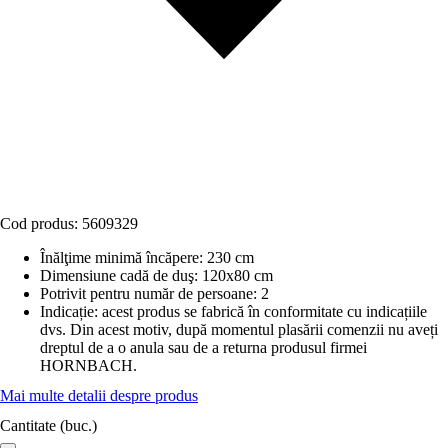
Cod produs:
5609329
Înălţime minimă încăpere
:
230 cm
Dimensiune cadă de duş
:
120x80 cm
Potrivit pentru număr de persoane
:
2
Indicație: acest produs se fabrică în conformitate cu indicațiile
dvs. Din acest motiv, după momentul plasării comenzii nu aveți
dreptul de a o anula sau de a returna produsul firmei
HORNBACH.
Mai multe detalii despre produs
Cantitate (buc.)