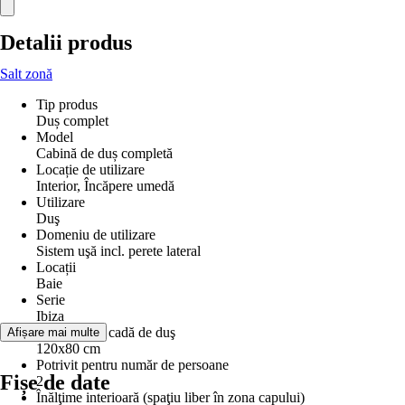
Detalii produs
Salt zonă
Tip produs
Duș complet
Model
Cabină de duș completă
Locație de utilizare
Interior, Încăpere umedă
Utilizare
Duş
Domeniu de utilizare
Sistem uşă incl. perete lateral
Locații
Baie
Serie
Ibiza
Dimensiune cadă de duş
Afișare mai multe
120x80 cm
Potrivit pentru număr de persoane
Fișe de date
2
Înălţime interioară (spaţiu liber în zona capului)