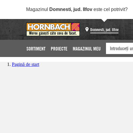
Magazinul
Domnesti, jud. Ilfov
este cel potrivit?
Domnesti, jud. Ilfov
SORTIMENT
PROIECTE
MAGAZINUL MEU
Pagină de start