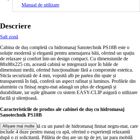
Manual de utilizare
Descriere
Salt zonă
Cabina de duș completă cu hidromasaj Sanotechnik PS18B este o
soluție modernă și elegantă pentru amenajarea băii, oferind un spațiu
de relaxare și confort într-un design compact. Cu dimensiunile de
88x88x225 cm, această cabină se integrează ușor în băile de
dimensiuni medii, oferind funcționalitate fără a compromite estetica.
Sticla securizată de 4 mm, vopsită alb pe partea din spate și
transparentă în față, conferă un aspect rafinat și luminos. Profilele din
aluminiu cu finisaj negru-mat adaugă un plus de eleganță și
durabilitate, iar ușile glisante cu sistem EASY-CLIP asigură o utilizare
facilă și silențioasă.
Caracteristicile de produs ale cabinei de duș cu hidromasaj
Sanotechnik PS18B
Cabina este echipată cu un panel de hidromasaj finisat negru-mat, care
Afișare mai multe
include 4 duze pentru masaj cu apă, oferind o experiență relaxantă
după o zi solicitantă. Pălăria de duș are un tip de jet, iar para mobilă