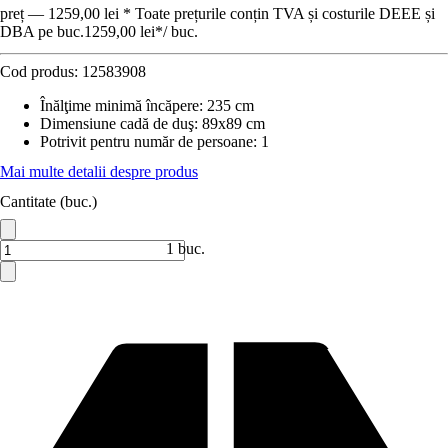
preț — 1259,00 lei * Toate prețurile conțin TVA și costurile DEEE și
DBA pe buc.
1259,00 lei
*
/
buc.
Cod produs:
12583908
Înălţime minimă încăpere
:
235 cm
Dimensiune cadă de duş
:
89x89 cm
Potrivit pentru număr de persoane
:
1
Mai multe detalii despre produs
Cantitate (buc.)
1 buc.