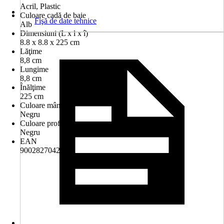
Acril, Plastic
Culoare cadă de baie
Fişă de date tehnice
Alb
Dimensiuni (L x l x î)
8.8 x 8.8 x 225 cm
Lăţime
8,8 cm
Lungime
8,8 cm
Înălţime
225 cm
Culoare mâner
Negru
Culoare profil
Negru
EAN
9002827042936