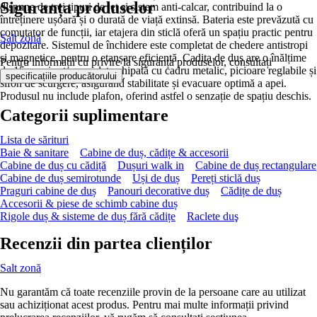
Siguranța produselor
dispune de trei tipuri de jet și sistem anti-calcar, contribuind la o
întreținere ușoară și o durată de viață extinsă. Bateria este prevăzută cu
comutator de funcții, iar etajera din sticlă oferă un spațiu practic pentru
Salt zonă
depozitare. Sistemul de închidere este completat de chedere antistropi
și magnetice, pentru o etanșare eficientă. Cadita de duș are o înălțime
Pentru informații cu privire la siguranța produselor, consultați
de 15 cm și este complet echipată cu cadru metalic, picioare reglabile și
.
specificațiile producătorului
sifon de scurgere, asigurând stabilitate și evacuare optimă a apei.
Produsul nu include plafon, oferind astfel o senzație de spațiu deschis.
Categorii suplimentare
Lista de sărituri
Baie & sanitare
Cabine de duș, cădițe & accesorii
Cabine de duș cu cădiță
Dușuri walk in
Cabine de duș rectangulare
Cabine de duș semirotunde
Uși de duș
Pereți sticlă duș
Praguri cabine de duș
Panouri decorative duș
Cădițe de duș
Accesorii & piese de schimb cabine duș
Rigole duș & sisteme de duș fără cădițe
Raclete duş
Recenzii din partea clienților
Salt zonă
Nu garantăm că toate recenziile provin de la persoane care au utilizat
sau achiziționat acest produs. Pentru mai multe informații privind