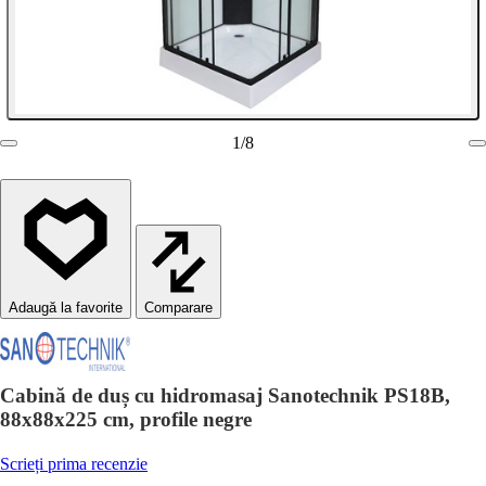
1
/
8
Comparare
Cabină de duș cu hidromasaj Sanotechnik PS18B,
88x88x225 cm, profile negre
Scrieți prima recenzie