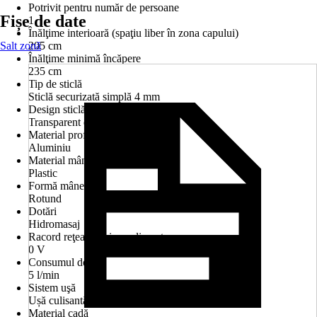
Potrivit pentru număr de persoane
Fișe de date
1
Înălţime interioară (spaţiu liber în zona capului)
Salt zonă
205 cm
Înălţime minimă încăpere
235 cm
Tip de sticlă
Sticlă securizată simplă 4 mm
Design sticlă
Transparent deschis
Material profil
Aluminiu
Material mâner
Plastic
Formă mâner
Rotund
Dotări
Hidromasaj
Racord reţea/Tensiune alimentare
0 V
Consumul de apă
5 l/min
Sistem uşă
Ușă culisantă/Ușă glisantă
Material cadă