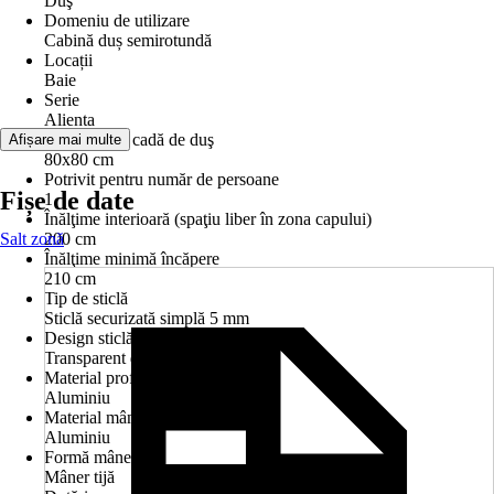
Duş
Domeniu de utilizare
Cabină duș semirotundă
Locații
Baie
Serie
Alienta
Dimensiune cadă de duş
Afișare mai multe
80x80 cm
Potrivit pentru număr de persoane
Fișe de date
1
Înălţime interioară (spaţiu liber în zona capului)
Salt zonă
200 cm
Înălţime minimă încăpere
210 cm
Tip de sticlă
Sticlă securizată simplă 5 mm
Design sticlă
Transparent deschis
Material profil
Aluminiu
Material mâner
Aluminiu
Formă mâner
Mâner tijă