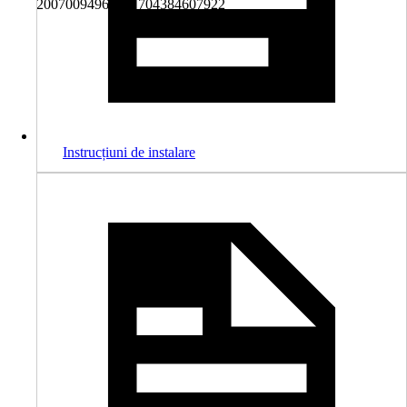
2007009496665, 704384607922
Instrucțiuni de instalare