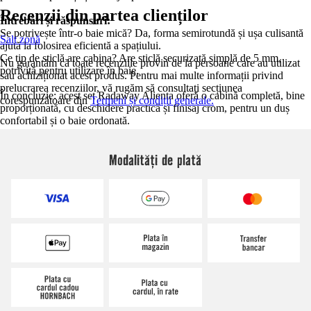
Recenzii din partea clienților
Întrebări și răspunsuri:
Se potrivește într-o baie mică? Da, forma semirotundă și ușa culisantă
Salt zonă
ajută la folosirea eficientă a spațiului.
Ce tip de sticlă are cabina? Are sticlă securizată simplă de 5 mm,
Nu garantăm că toate recenziile provin de la persoane care au utilizat
potrivită pentru utilizare în baie.
sau achiziționat acest produs. Pentru mai multe informații privind
prelucrarea recenziilor, vă rugăm să consultați secțiunea
În concluzie: acest set Radaway Alienta oferă o cabină completă, bine
corespunzătoare din
Termeni și condiții generale.
proporționată, cu deschidere practică și finisaj crom, pentru un duș
confortabil și o baie ordonată.
Modalități de plată