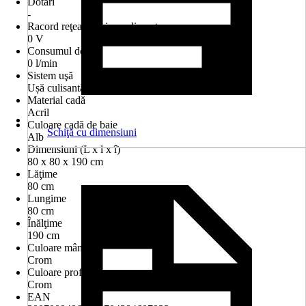
Dotări
-
Racord reţea/Tensiune alimentare
0 V
Consumul de apă
0 l/min
Sistem uşă
Ușă culisantă/Ușă glisantă
Material cadă
Acril
Culoare cadă de baie
Schiţă cu dimensiuni
Alb
Dimensiuni (L x l x î)
80 x 80 x 190 cm
Lăţime
80 cm
Lungime
80 cm
Înălţime
190 cm
Culoare mâner
Crom
Culoare profil
Crom
EAN