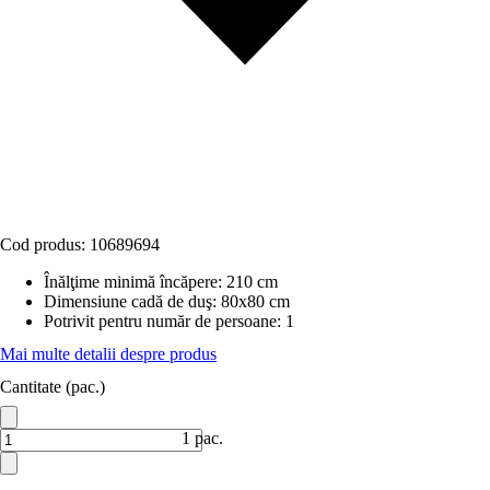
Cod produs:
10689694
Înălţime minimă încăpere
:
210 cm
Dimensiune cadă de duş
:
80x80 cm
Potrivit pentru număr de persoane
:
1
Mai multe detalii despre produs
Cantitate (pac.)
1 pac.