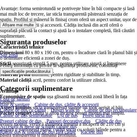
Avantaje: forma semirotundă se potrivește bine în băi compacte și lasă
mai mult loc de trecere, iar sticla transparentă păstrează senzația de
spațiu. Profilul și mânerul în finisaj crom oferă un aspect unitar, ușor de
integrat lângă baterii și accesorii. Cădița inclusă din acril oferă o
Afișare mai multe
suprafață plăcută la contact și ajută la o instalare completă, fără căutări
suplimentare.
Siguranța produselor
Caracteristici tehnice
Dimensiuni
80 x 80 x 190 cm, pentru o încadrare clară în planul băii și
Salt zonă
o delimitare eficientă a zonei de duș.
Sticlă
securizată simplă 5 mm, pentru utilizare sigură și întreținere
Pentru informații cu privire la siguranța produselor, consultați
ușoară.
.
specificațiile producătorului
Material profil
aluminiu, pentru rigiditate și stabilitate în timp.
Material cădiță
acril, pentru confort la utilizare zilnică.
Categorii suplimentare
Avantaje
Economisire de spațiu
ușa glisantă nu necesită zonă liberă în fața
Lista de sărituri
cabinei.
Baie & sanitare
Cabine de duș, cădițe & accesorii
Aspect luminos
sticla transparentă susține un look aerisit al băii.
Cabine de duș cu cădiță
Dușuri walk in
Cabine de duș rectangulare
Pachet complet
cădiță și sifon incluse pentru montaj mai simplu.
Cabine de duș semirotunde
Uși de duș
Pereți sticlă duș
Praguri cabine de duș
Panouri decorative duș
Cădițe de duș
Pentru montaj, verifică înălțimea minimă a încăperii de 210 cm și
Accesorii & piese de schimb cabine duș
asigură o pardoseală plană; curăță sticla cu soluții blânde pentru a
Rigole duș & sisteme de duș fără cădițe
Raclete duş
păstra transparența și finisajul profilului.