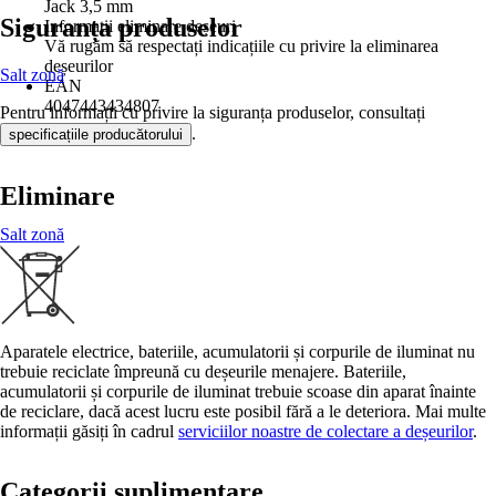
Jack 3,5 mm
Siguranța produselor
Informații eliminare deșeuri
Vă rugăm să respectați indicațiile cu privire la eliminarea
deșeurilor
Salt zonă
EAN
4047443434807
Pentru informații cu privire la siguranța produselor, consultați
.
specificațiile producătorului
Eliminare
Salt zonă
Aparatele electrice, bateriile, acumulatorii și corpurile de iluminat nu
trebuie reciclate împreună cu deșeurile menajere. Bateriile,
acumulatorii și corpurile de iluminat trebuie scoase din aparat înainte
de reciclare, dacă acest lucru este posibil fără a le deteriora. Mai multe
informații găsiți în cadrul
serviciilor noastre de colectare a deșeurilor
.
Categorii suplimentare