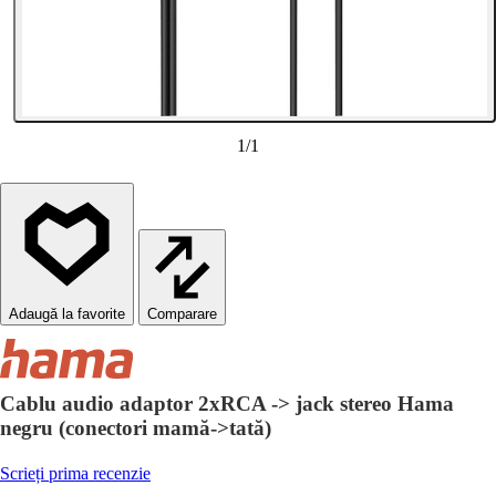
1
/
1
Comparare
Cablu audio adaptor 2xRCA -> jack stereo Hama
negru (conectori mamă->tată)
Scrieți prima recenzie