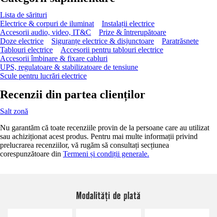
Lista de sărituri
Electrice & corpuri de iluminat
Instalații electrice
Accesorii audio, video, IT&C
Prize & întrerupătoare
Doze electrice
Siguranțe electrice & disjunctoare
Paratrăsnete
Tablouri electrice
Accesorii pentru tablouri electrice
Accesorii îmbinare & fixare cabluri
UPS, regulatoare & stabilizatoare de tensiune
Scule pentru lucrări electrice
Recenzii din partea clienților
Salt zonă
Nu garantăm că toate recenziile provin de la persoane care au utilizat
sau achiziționat acest produs. Pentru mai multe informații privind
prelucrarea recenziilor, vă rugăm să consultați secțiunea
corespunzătoare din
Termeni și condiții generale.
Modalități de plată