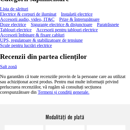
Lista de sărituri
Electrice & corpuri de iluminat
Instalații electrice
Accesorii audio, video, IT&C
Prize & întrerupătoare
Doze electrice
Siguranțe electrice & disjunctoare
Paratrăsnete
Tablouri electrice
Accesorii pentru tablouri electrice
Accesorii îmbinare & fixare cabluri
UPS, regulatoare & stabilizatoare de tensiune
Scule pentru lucrări electrice
Recenzii din partea clienților
Salt zonă
Nu garantăm că toate recenziile provin de la persoane care au utilizat
sau achiziționat acest produs. Pentru mai multe informații privind
prelucrarea recenziilor, vă rugăm să consultați secțiunea
corespunzătoare din
Termeni și condiții generale.
Modalități de plată