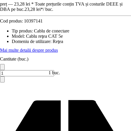
preț — 23,28 lei * Toate prețurile conțin TVA și costurile DEEE și
DBA pe buc.
23,28 lei
*
/
buc.
Cod produs:
10397141
Tip produs
:
Cablu de conectare
Model
:
Cablu reţea CAT 5e
Domeniu de utilizare
:
Reţea
Mai multe detalii despre produs
Cantitate (buc.)
1 buc.