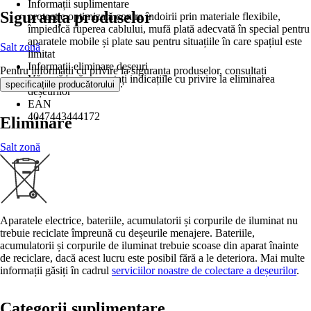
Informații suplimentare
Siguranța produselor
protecție optimizată contra îndoirii prin materiale flexibile,
împiedică ruperea cablului, mufă plată adecvată în special pentru
aparatele mobile și plate sau pentru situațiile în care spațiul este
Salt zonă
limitat
Informații eliminare deșeuri
Pentru informații cu privire la siguranța produselor, consultați
Vă rugăm să respectați indicațiile cu privire la eliminarea
.
specificațiile producătorului
deșeurilor
EAN
4047443444172
Eliminare
Salt zonă
Aparatele electrice, bateriile, acumulatorii și corpurile de iluminat nu
trebuie reciclate împreună cu deșeurile menajere. Bateriile,
acumulatorii și corpurile de iluminat trebuie scoase din aparat înainte
de reciclare, dacă acest lucru este posibil fără a le deteriora. Mai multe
informații găsiți în cadrul
serviciilor noastre de colectare a deșeurilor
.
Categorii suplimentare