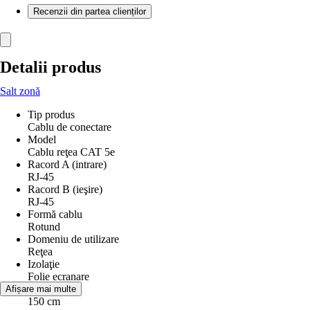
Recenzii din partea clienților
Detalii produs
Salt zonă
Tip produs
Cablu de conectare
Model
Cablu reţea CAT 5e
Racord A (intrare)
RJ-45
Racord B (ieşire)
RJ-45
Formă cablu
Rotund
Domeniu de utilizare
Reţea
Izolaţie
Folie ecranare
Lungime
Afișare mai multe
150 cm